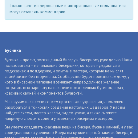
Только зарегистрированные и авторизованные пользователи
могут оставлять комментарии.
Бусинка
Бусинка – проект, посвященный бисеру и бисерному рукоделию. Наши
пользователи – начинающие бисерщики, которые нуждаются в
подсказках и поддержке, и опытные мастера, которые не мыслят
своей жизни без творчества. Сообщество будет полезно каждому, у
кого в бисерном магазине возникает непреодолимое желание
потратить всю зарплату на пакетики вожделенных бусинок, страз,
красивых камней и компонентов Swarovski.
Мы научим вас плести совсем простенькие украшения, и поможем
разобраться в тонкостях создания настоящих шедевров. У нас вы
найдете схемы, мастер-классы, видео-уроки, а также сможете
напрямую спросить совета у известных бисерных мастеров.
Вы умеете создавать красивые вещи из бисера, бусин и камней, и у вас
солидная школа учеников? Вчера вы купили первый пакетик бисера, и