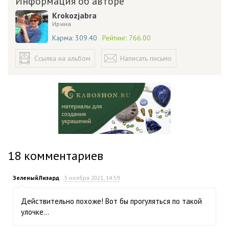
Информация об авторе
Krokozjabra
Ирина
Карма:
309.40
Рейтинг:
766.00
Ссылка на альбом
Написать письмо
18
комментариев
ЗеленыйЛизард
5 ноября 2021, 14:59
Действительно похоже! Вот бы прогуляться по такой
улочке…