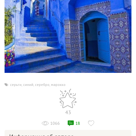
серьги
,
синий
,
серебро
,
марокко
43
1066
18