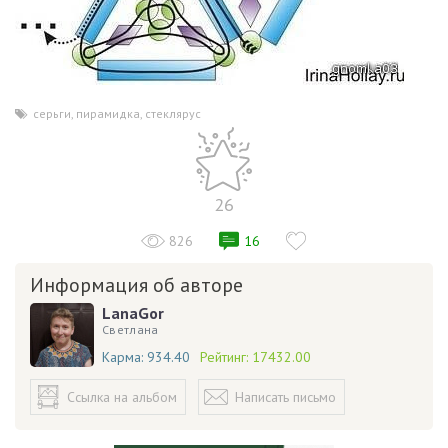
серьги
,
пирамидка
,
стеклярус
26
826
16
Информация об авторе
LanaGor
Светлана
Карма:
934.40
Рейтинг:
17432.00
Ссылка на альбом
Написать письмо