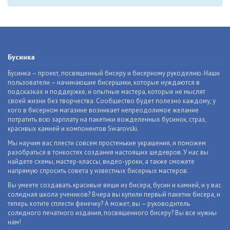
Бусинка
Бусинка – проект, посвященный бисеру и бисерному рукоделию. Наши
пользователи – начинающие бисерщики, которые нуждаются в
подсказках и поддержке, и опытные мастера, которые не мыслят
своей жизни без творчества. Сообщество будет полезно каждому, у
кого в бисерном магазине возникает непреодолимое желание
потратить всю зарплату на пакетики вожделенных бусинок, страз,
красивых камней и компонентов Swarovski.
Мы научим вас плести совсем простенькие украшения, и поможем
разобраться в тонкостях создания настоящих шедевров. У нас вы
найдете схемы, мастер-классы, видео-уроки, а также сможете
напрямую спросить совета у известных бисерных мастеров.
Вы умеете создавать красивые вещи из бисера, бусин и камней, и у вас
солидная школа учеников? Вчера вы купили первый пакетик бисера, и
теперь хотите сплести фенечку? А может, вы – руководитель
солидного печатного издания, посвященного бисеру? Вы все нужны
нам!