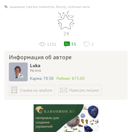
вышивка
,
паетки
,
канитель
,
бисер
,
золотые нити
24
1151
35
2
Информация об авторе
Luka
Ирина
Карма:
70.50
Рейтинг:
875.00
Ссылка на альбом
Написать письмо