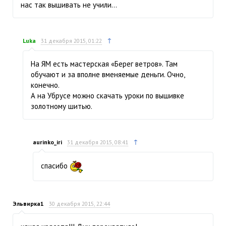
нас так вышивать не учили…
↑
Luka
31 декабря 2015, 01:22
На ЯМ есть мастерская «Берег ветров». Там
обучают и за вполне вменяемые деньги. Очно,
конечно.
А на Убрусе можно скачать уроки по вышивке
золотному шитью.
↑
aurinko_iri
31 декабря 2015, 08:41
спасибо
Эльвирка1
30 декабря 2015, 22:44