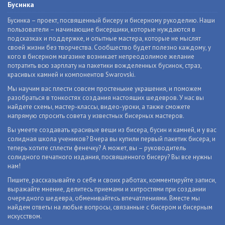
Бусинка
Бусинка – проект, посвященный бисеру и бисерному рукоделию. Наши
пользователи – начинающие бисерщики, которые нуждаются в
подсказках и поддержке, и опытные мастера, которые не мыслят
своей жизни без творчества. Сообщество будет полезно каждому, у
кого в бисерном магазине возникает непреодолимое желание
потратить всю зарплату на пакетики вожделенных бусинок, страз,
красивых камней и компонентов Swarovski.
Мы научим вас плести совсем простенькие украшения, и поможем
разобраться в тонкостях создания настоящих шедевров. У нас вы
найдете схемы, мастер-классы, видео-уроки, а также сможете
напрямую спросить совета у известных бисерных мастеров.
Вы умеете создавать красивые вещи из бисера, бусин и камней, и у вас
солидная школа учеников? Вчера вы купили первый пакетик бисера, и
теперь хотите сплести фенечку? А может, вы – руководитель
солидного печатного издания, посвященного бисеру? Вы все нужны
нам!
Пишите, рассказывайте о себе и своих работах, комментируйте записи,
выражайте мнение, делитесь приемами и хитростями при создании
очередного шедевра, обменивайтесь впечатлениями. Вместе мы
найдем ответы на любые вопросы, связанные с бисером и бисерным
искусством.