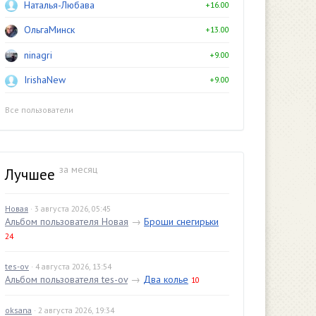
Наталья-Любава
+16.00
ОльгаМинск
+13.00
ninagri
+9.00
IrishaNew
+9.00
Все пользователи
за месяц
Лучшее
Новая
· 3 августа 2026, 05:45
Альбом пользователя Новая
→
Броши снегирьки
24
tes-ov
· 4 августа 2026, 13:54
Альбом пользователя tes-ov
→
Два колье
10
oksana
· 2 августа 2026, 19:34