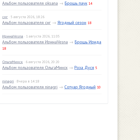
Альбом пользователя oksana
→
Брошь паук
14
снг
· 5 августа 2026, 18:26
Альбом пользователя снг
→
Ягодный сезон
18
ИринаVesna
· 1 августа 2026, 11:05
Альбом пользователя ИринаVesna
→
Брошь Ирида
18
ОльгаМинск
· 6 августа 2026, 20:20
Альбом пользователя ОльгаМинск
→
Роза Дуся
5
ninagri
· Вчера в 14:18
Альбом пользователя ninagri
→
Сотуар Ягодный
10