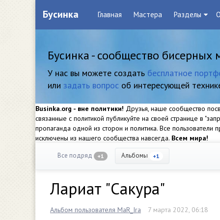
Бусинка
Главная
Мастера
Разделы
О
Бусинка - сообщество бисерных 
У нас вы можете создать
бесплатное портф
или
задать вопрос
об интересующей техник
Businka.org - вне политики!
Друзья, наше сообщество посвя
связанные с политикой публикуйте на своей странице в "за
пропаганда одной из сторон и политика. Все пользователи
исключены из нашего сообщества навсегда.
Всем мира!
Все подряд
Альбомы
+1
+1
Лариат "Сакура"
Альбом пользователя MaR_Ira
7 марта 2022, 06:18