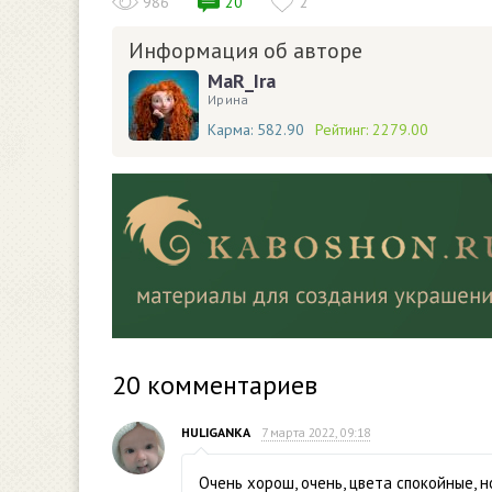
986
20
2
Информация об авторе
MaR_Ira
Ирина
Карма:
582.90
Рейтинг:
2279.00
20
комментариев
HULIGANKA
7 марта 2022, 09:18
Очень хорош, очень, цвета спокойные, н