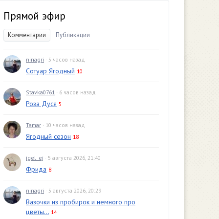
Прямой эфир
Комментарии
Публикации
ninagri
· 5 часов назад
Сотуар Ягодный
10
Stavka0761
· 6 часов назад
Роза Дуся
5
Tamar
· 10 часов назад
Ягодный сезон
18
igel_ej
· 5 августа 2026, 21:40
Фрида
8
ninagri
· 5 августа 2026, 20:29
Вазочки из пробирок и немного про
цветы...
14