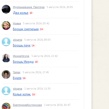
Мурлыкающая_Пантера
· 5 августа 2026, 20:05
Два колье
10
Новая
· 5 августа 2026, 05:42
Броши снегирьки
24
oksana
· 5 августа 2026, 00:03
Брошь паук
14
ИринаVesna
· 3 августа 2026, 22:42
Брошь Ирида
18
Tamar
· 3 августа 2026, 17:45
Букля
16
oksana
· 2 августа 2026, 11:55
Колье котик.
16
ЕкатеринаКостинская
· 2 августа 2026, 10:47