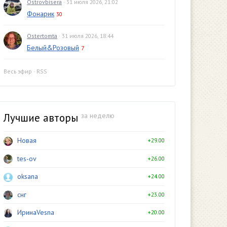
Ostrovbisera
· 31 июля 2026, 21:02
Фонарик
30
Ostertomta
· 31 июля 2026, 18:44
Белый&Розовый
7
Весь эфир
·
RSS
Лучшие авторы
за неделю
Новая
+29.00
tes-ov
+26.00
oksana
+24.00
снг
+23.00
ИринаVesna
+20.00