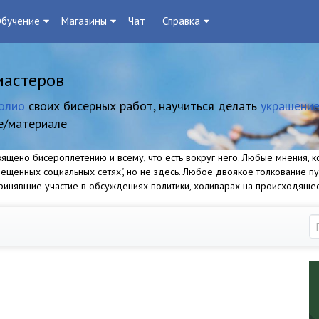
бучение
Магазины
Чат
Справка
мастеров
олио
своих бисерных работ, научиться делать
украшение
е/материале
щено бисероплетению и всему, что есть вокруг него. Любые мнения, ко
прещенных социальных сетях", но не здесь. Любое двоякое толкование п
 принявшие участие в обсуждениях политики, холиварах на происходяще