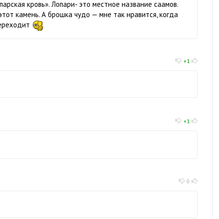
парская кровь». Лопари- это местное название саамов.
этот камень. А брошка чудо — мне так нравится, когда
переходит
+1
+1
0