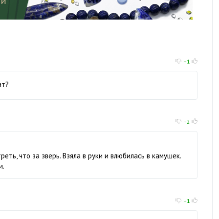
+1
ит?
+2
еть, что за зверь. Взяла в руки и влюбилась в камушек.
и.
+1