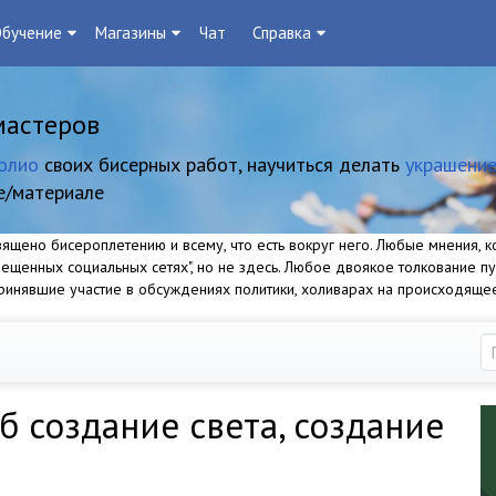
бучение
Магазины
Чат
Справка
мастеров
олио
своих бисерных работ, научиться делать
украшение
е/материале
щено бисероплетению и всему, что есть вокруг него. Любые мнения, ко
прещенных социальных сетях", но не здесь. Любое двоякое толкование п
 принявшие участие в обсуждениях политики, холиварах на происходяще
б создание света, создание