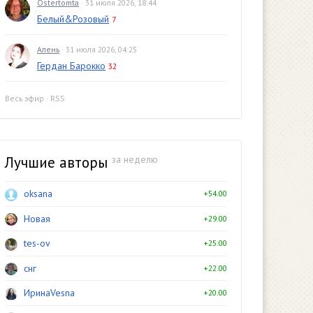
Ostertomta
· 31 июля 2026, 18:44
Белый&Розовый
7
Алень
· 31 июля 2026, 04:25
Гердан Барокко
32
Весь эфир
·
RSS
Лучшие авторы
за неделю
oksana
+54.00
Новая
+29.00
tes-ov
+25.00
снг
+22.00
ИринаVesna
+20.00