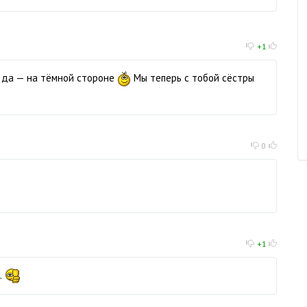
+1
И да — на тёмной стороне
Мы теперь с тобой сёстры
0
+1
.