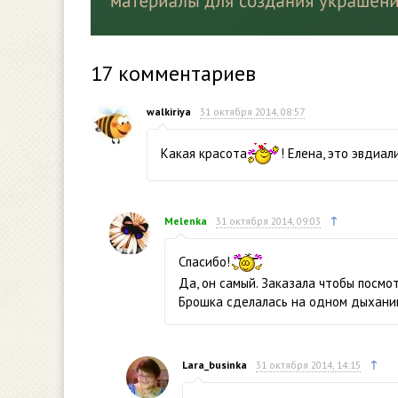
17
комментариев
walkiriya
31 октября 2014, 08:57
Какая красота
! Елена, это эвдиал
↑
Melenka
31 октября 2014, 09:03
Спасибо!
Да, он самый. Заказала чтобы посмотр
Брошка сделалась на одном дыхани
↑
Lara_businka
31 октября 2014, 14:15