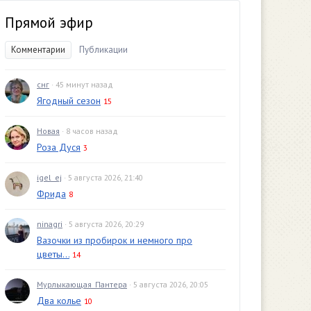
Прямой эфир
Комментарии
Публикации
снг
· 45 минут назад
Ягодный сезон
15
Новая
· 8 часов назад
Роза Дуся
3
igel_ej
· 5 августа 2026, 21:40
Фрида
8
ninagri
· 5 августа 2026, 20:29
Вазочки из пробирок и немного про
цветы...
14
Мурлыкающая_Пантера
· 5 августа 2026, 20:05
Два колье
10