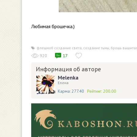
Любимая брошечка.)
флешмоб создание света
,
создание тьмы
,
брошь вышита
920
17
Информация об авторе
Melenka
Елена
Карма:
277.40
Рейтинг:
200.00