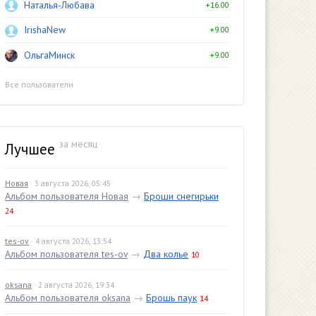
Наталья-Любава
+16.00
IrishaNew
+9.00
ОльгаМинск
+9.00
Все пользователи
за месяц
Лучшее
Новая
· 3 августа 2026, 05:45
Альбом пользователя Новая
→
Броши снегирьки
24
tes-ov
· 4 августа 2026, 13:54
Альбом пользователя tes-ov
→
Два колье
10
oksana
· 2 августа 2026, 19:34
Альбом пользователя oksana
→
Брошь паук
14