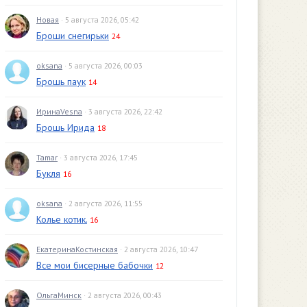
Новая
· 5 августа 2026, 05:42
Броши снегирьки
24
oksana
· 5 августа 2026, 00:03
Брошь паук
14
ИринаVesna
· 3 августа 2026, 22:42
Брошь Ирида
18
Tamar
· 3 августа 2026, 17:45
Букля
16
oksana
· 2 августа 2026, 11:55
Колье котик.
16
ЕкатеринаКостинская
· 2 августа 2026, 10:47
Все мои бисерные бабочки
12
ОльгаМинск
· 2 августа 2026, 00:43