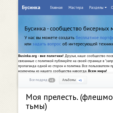
Бусинка
Главная
Мастера
Разделы
О
Бусинка - сообщество бисерных 
У нас вы можете создать
бесплатное портф
или
задать вопрос
об интересующей техник
Businka.org - вне политики!
Друзья, наше сообщество посвя
связанные с политикой публикуйте на своей странице в "за
пропаганда одной из сторон и политика. Все пользователи
исключены из нашего сообщества навсегда.
Всем мира!
Все подряд
Альбомы
+1
+1
Моя прелесть. (флешмо
тьмы)