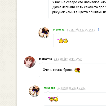
У нас на севере его называют «ло
Даже легенда есть какая-то про 
рисунок камня в цвета обшивки 
↑
Melenka
31 октября 2014, 14:51
morkovka
31 октября 2014, 09:24
Очень милая брошь
↑
Melenka
31 октября 2014, 09:27