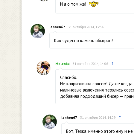
И я о том же!
lenhen67
31 октября 2014, 13:34
Как чудесно камень обыгран!
↑
Melenka
31 октября 2014, 14:06
Спасибо.
Не капризничал совсем! Даже когда 
малиновые включения терялись совсе
добавила подходящий бисер — прямо
↑
lenhen67
31 октября 2014, 14:09
Вот, Тезка, именно этого ему и не