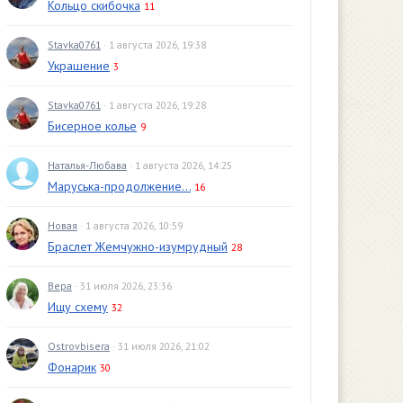
Кольцо скибочка
11
Stavka0761
· 1 августа 2026, 19:38
Украшение
3
Stavka0761
· 1 августа 2026, 19:28
Бисерное колье
9
Наталья-Любава
· 1 августа 2026, 14:25
Маруська-продолжение...
16
Новая
· 1 августа 2026, 10:59
Браслет Жемчужно-изумрудный
28
Вера
· 31 июля 2026, 23:36
Ищу схему
32
Ostrovbisera
· 31 июля 2026, 21:02
Фонарик
30