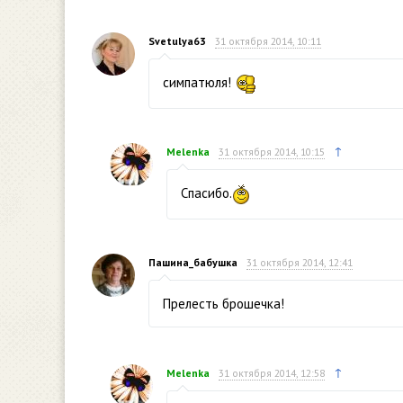
Svetulya63
31 октября 2014, 10:11
симпатюля!
↑
Melenka
31 октября 2014, 10:15
Спасибо.
Пашина_бабушка
31 октября 2014, 12:41
Прелесть брошечка!
↑
Melenka
31 октября 2014, 12:58