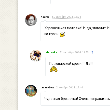
Ksaria
31 октября 2014, 15:24
Хорошенькая малютка! И да, эвдалит. 
по крови
)
↑
Melenka
31 октября 2014, 15:30
По лопарской крови!!! Да!!!
lararybka
2 ноября 2014, 15:44
Чудесная брошечка! Очень понравилась