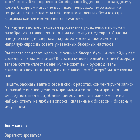
своей жизни без творчества. Сообщество будет полезно каждому, у
кого в бисерном магазине возникает непреодолимое желание
потратить всю зарплату на пакетики вожделенных бусинок, страз,
красивых камней и компонентов Swarovski.
Мы научим вас плести совсем простенькие украшения, и поможем
разобраться в тонкостях создания настоящих шедевров. У нас вы
найдете схемы, мастер-классы, видео-уроки, а также сможете
напрямую спросить совета у известных бисерных мастеров.
Вы умеете создавать красивые вещи из бисера, бусин и камней, и у вас
солидная школа учеников? Вчера вы купили первый пакетик бисера, и
теперь хотите сплести фенечку? А может, вы – руководитель
солидного печатного издания, посвященного бисеру? Вы все нужны
нам!
Пишите, рассказывайте о себе и своих работах, комментируйте записи,
выражайте мнение, делитесь приемами и хитростями при создании
очередного шедевра, обменивайтесь впечатлениями. Вместе мы
найдем ответы на любые вопросы, связанные с бисером и бисерным
искусством.
Вы можете
Зарегистрироваться