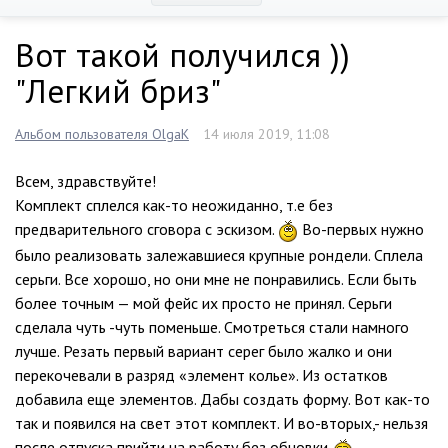
Вот такой получился ))
"Легкий бриз"
Альбом пользователя OlgaK
14 июля 2019, 11:08
Всем, здравствуйте!
Комплект сплелся как-то неожиданно, т.е без
предварительного сговора с эскизом.
Во-первых нужно
было реализовать залежавшиеся крупные рондели. Сплела
серьги. Все хорошо, но они мне не понравились. Если быть
более точным — мой фейс их просто не принял. Серьги
сделала чуть -чуть поменьше. Смотреться стали намного
лучше. Резать первый вариант серег было жалко и они
перекочевали в разряд «элемент колье». Из остатков
добавила еще элементов. Дабы создать форму. Вот как-то
так и появился на свет этот комплект. И во-вторых,- нельзя
после отпуска прийти на работу без обновки