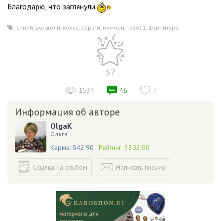
Благодарю, что заглянули.
синий
,
рондели
,
колье
,
серьги
,
мемори
,
тохо11
,
фурнитура
57
1534
46
7
Информация об авторе
OlgaK
Ольга
Карма:
542.90
Рейтинг:
3302.00
Ссылка на альбом
Написать письмо