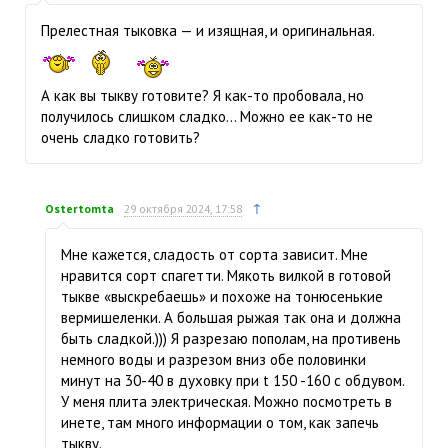
Прелестная тыковка — и изящная, и оригинальная.
А как вы тыкву готовите? Я как-то пробовала, но
получилось слишком сладко… Можно ее как-то не
очень сладко готовить?
↑
Ostertomta
29 октября 2024, 17:58
Мне кажется, сладость от сорта зависит. Мне
нравится сорт спагетти. Мякоть вилкой в готовой
тыкве «выскребаешь» и похоже на тонюсенькие
вермишеленки. А большая рыжая так она и должна
быть сладкой.))) Я разрезаю пополам, на противень
немного воды и разрезом вниз обе половинки
минут на 30-40 в духовку при t 150 -160 с обдувом.
У меня плита электрическая. Можно посмотреть в
инете, там много информации о том, как запечь
тыкву.