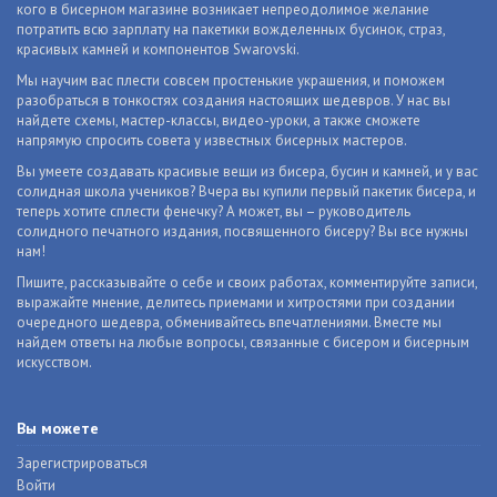
кого в бисерном магазине возникает непреодолимое желание
потратить всю зарплату на пакетики вожделенных бусинок, страз,
красивых камней и компонентов Swarovski.
Мы научим вас плести совсем простенькие украшения, и поможем
разобраться в тонкостях создания настоящих шедевров. У нас вы
найдете схемы, мастер-классы, видео-уроки, а также сможете
напрямую спросить совета у известных бисерных мастеров.
Вы умеете создавать красивые вещи из бисера, бусин и камней, и у вас
солидная школа учеников? Вчера вы купили первый пакетик бисера, и
теперь хотите сплести фенечку? А может, вы – руководитель
солидного печатного издания, посвященного бисеру? Вы все нужны
нам!
Пишите, рассказывайте о себе и своих работах, комментируйте записи,
выражайте мнение, делитесь приемами и хитростями при создании
очередного шедевра, обменивайтесь впечатлениями. Вместе мы
найдем ответы на любые вопросы, связанные с бисером и бисерным
искусством.
Вы можете
Зарегистрироваться
Войти