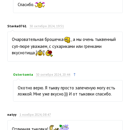
Спасибо.
Stavka0761
30 октября 2024, 19:51
Очаровательная брошечка
, а мы очень тыквенный
суп-пюре уважаем, с сухариками или гренками
вкуснотища
↑
Ostertomta
30 октября 2024, 20:44
Охотно верю. Я тыкву просто запеченую могу есть
ложкой. Мне уже вкусно.))) И от тыковки спасибо.
natyy
1 ноября 2024, 08:47
Отличная тыковка!