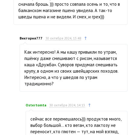
сначала брошь. ))) просто совпала осень и то, что в
балканском магазине пшено увидела. А так-то
шведы пшена и не видели. И смех, и грех)))
↑
Виктория777
30 октября 2024, 13:48
Как интересно! А мы кашу привыкли по утрам,
пшёнку даже смешивают с рисом, называется
каша «Дружба». Суворов придумал смешивать
крупу, в одном из своих швейцарских походов.
Интересно, а что у шведов по утрам
традиционно?
↑
Ostertomta
30 октября 2024, 14:13
сейчас все перемешалось))) продуктов много,
выбор большой… кто веган, кто лактозу не
переносит, кто глютен — тут, на мой взгляд,