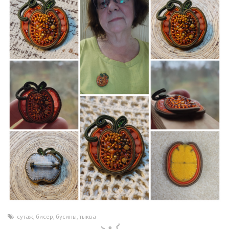
сутаж
,
бисер
,
бусины
,
тыква