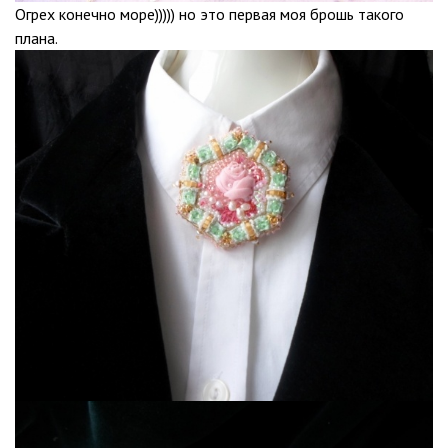
Огрех конечно море))))) но это первая моя брошь такого
плана.