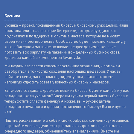
Бусинка
Бусинка – проект, посвященный бисеру и бисерному рукоделию. Наши
пользователи – начинающие бисерщики, которые нуждаются в
подсказках и поддержке, и опытные мастера, которые не мыслят
своей жизни без творчества. Сообщество будет полезно каждому, у
кого в бисерном магазине возникает непреодолимое желание
потратить всю зарплату на пакетики вожделенных бусинок, страз,
красивых камней и компонентов Swarovski.
Мы научим вас плести совсем простенькие украшения, и поможем
разобраться в тонкостях создания настоящих шедевров. У нас вы
найдете схемы, мастер-классы, видео-уроки, а также сможете
напрямую спросить совета у известных бисерных мастеров.
Вы умеете создавать красивые вещи из бисера, бусин и камней, и у вас
солидная школа учеников? Вчера вы купили первый пакетик бисера, и
теперь хотите сплести фенечку? А может, вы – руководитель
солидного печатного издания, посвященного бисеру? Вы все нужны
нам!
Пишите, рассказывайте о себе и своих работах, комментируйте записи,
выражайте мнение, делитесь приемами и хитростями при создании
очередного шедевра, обменивайтесь впечатлениями. Вместе мы