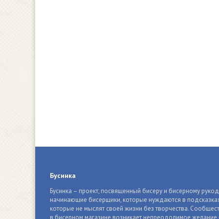
Бусинка
Бусинка – проект, посвященный бисеру и бисерному руко
начинающие бисерщики, которые нуждаются в подсказках
которые не мыслят своей жизни без творчества. Сообщест
в бисерном магазине возникает непреодолимое желание п