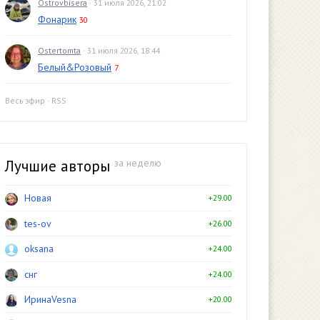
Ostrovbisera
· 31 июля 2026, 21:02
Фонарик
30
Ostertomta
· 31 июля 2026, 18:44
Белый&Розовый
7
Весь эфир
·
RSS
Лучшие авторы
за неделю
Новая
+29.00
tes-ov
+26.00
oksana
+24.00
снг
+24.00
ИринаVesna
+20.00