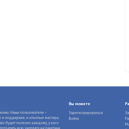
Вы можете
Р
делию. Наши пользователи –
Зарегистрироваться
За
 и поддержке, и опытные мастера,
Войти
Р
во будет полезно каждому, у кого
Ма
отратить всю зарплату на пакетики