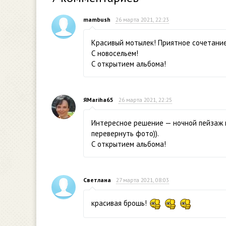
mambush
26 марта 2021, 22:23
Красивый мотылек! Приятное сочетание
С новосельем!
С открытием альбома!
ЯMariha65
26 марта 2021, 22:25
Интересное решение — ночной пейзаж н
перевернуть фото)).
С открытием альбома!
Светлана
27 марта 2021, 08:03
красивая брошь!