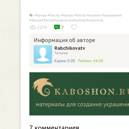
#брошь #бисер
,
#брошь #бисер #мулине #украшение
,
#брошь#бисер#сваровски#жемчуг#канитель
2274
7
Информация об авторе
Rabchikovatv
Татьяна
Карма:
0.00
Рейтинг:
44.00
7
комментариев