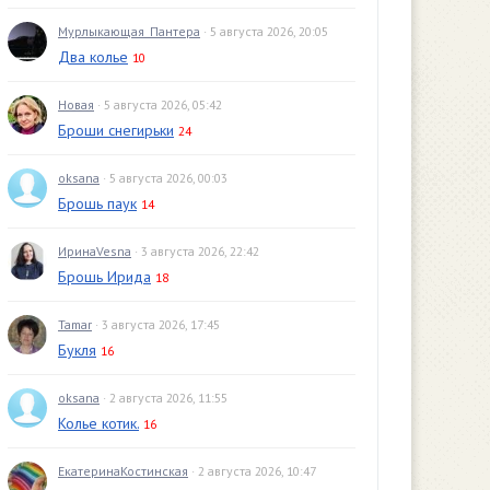
Мурлыкающая_Пантера
· 5 августа 2026, 20:05
Два колье
10
Новая
· 5 августа 2026, 05:42
Броши снегирьки
24
oksana
· 5 августа 2026, 00:03
Брошь паук
14
ИринаVesna
· 3 августа 2026, 22:42
Брошь Ирида
18
Tamar
· 3 августа 2026, 17:45
Букля
16
oksana
· 2 августа 2026, 11:55
Колье котик.
16
ЕкатеринаКостинская
· 2 августа 2026, 10:47