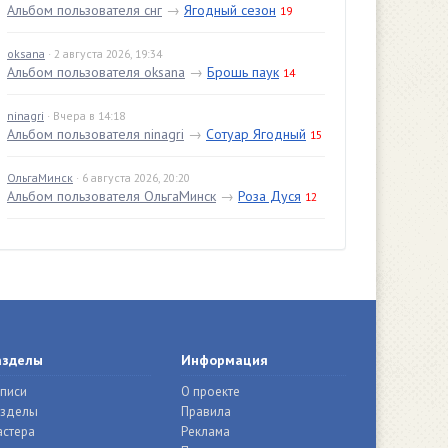
Альбом пользователя снг
→
Ягодный сезон
19
oksana
· 2 августа 2026, 19:34
Альбом пользователя oksana
→
Брошь паук
14
ninagri
· Вчера в 14:18
Альбом пользователя ninagri
→
Сотуар Ягодный
15
ОльгаМинск
· 6 августа 2026, 20:20
Альбом пользователя ОльгаМинск
→
Роза Дуся
12
азделы
Информация
писи
О проекте
азделы
Правила
стера
Реклама