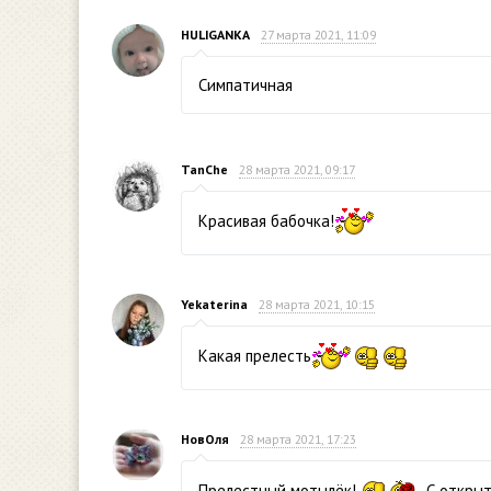
HULIGANKA
27 марта 2021, 11:09
Симпатичная
TanChe
28 марта 2021, 09:17
Красивая бабочка!
Yekaterina
28 марта 2021, 10:15
Какая прелесть
НовОля
28 марта 2021, 17:23
Прелестный мотылёк!
С открыт