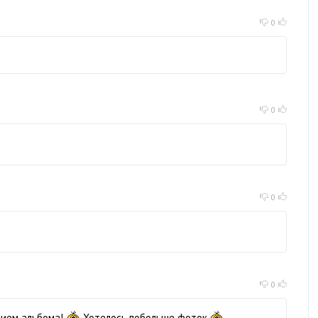
0
0
0
0
ием альбома!
Хотелось побольше фоток.