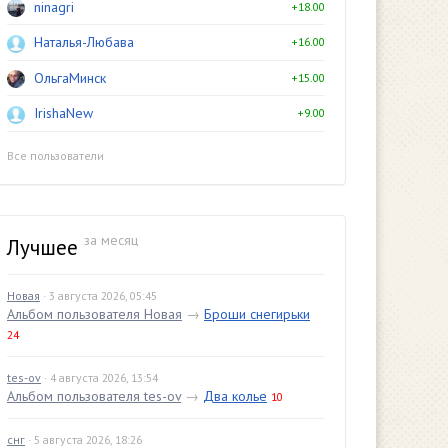
ninagri
+18.00
Наталья-Любава
+16.00
ОльгаМинск
+15.00
IrishaNew
+9.00
Все пользователи
за месяц
Лучшее
Новая
· 3 августа 2026, 05:45
Альбом пользователя Новая
→
Броши снегирьки
24
tes-ov
· 4 августа 2026, 13:54
Альбом пользователя tes-ov
→
Два колье
10
снг
· 5 августа 2026, 18:26