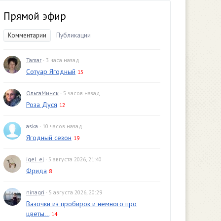
Прямой эфир
Комментарии
Публикации
Tamar
· 3 часа назад
Сотуар Ягодный
15
ОльгаМинск
· 5 часов назад
Роза Дуся
12
aska
· 10 часов назад
Ягодный сезон
19
igel_ej
· 5 августа 2026, 21:40
Фрида
8
ninagri
· 5 августа 2026, 20:29
Вазочки из пробирок и немного про
цветы...
14