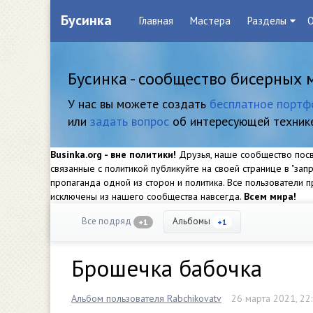
Бусинка
Главная
Мастера
Разделы
О
Бусинка - сообщество бисерных 
У нас вы можете создать
бесплатное портф
или
задать вопрос
об интересующей техник
Businka.org - вне политики!
Друзья, наше сообщество посвя
связанные с политикой публикуйте на своей странице в "за
пропаганда одной из сторон и политика. Все пользователи
исключены из нашего сообщества навсегда.
Всем мира!
Все подряд
Альбомы
+1
+1
Брошечка бабочка
Альбом пользователя Rabchikovatv
26 марта 2021, 22