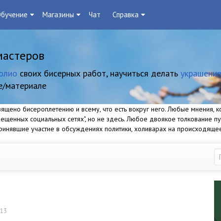
бучение
Магазины
Чат
Справка
мастеров
олио
своих бисерных работ, научиться делать
украшение
е/материале
щено бисероплетению и всему, что есть вокруг него. Любые мнения, ко
прещенных социальных сетях", но не здесь. Любое двоякое толкование п
 принявшие участие в обсуждениях политики, холиварах на происходяще
:13