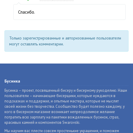
Спасибо.
Только зарегистрированные и авторизованные пользователи
могут оставлять комментарии.
Бусинка
Бусинка – проект, посвященный бисеру и бисерному рукоделию. Наши
пользователи – начинающие бисерщики, которые нуждаются в
подсказках и поддержке, и опытные мастера, которые не мыслят
своей жизни без творчества. Сообщество будет полезно каждому, у
кого в бисерном магазине возникает непреодолимое желание
потратить всю зарплату на пакетики вожделенных бусинок, страз,
красивых камней и компонентов Swarovski.
Мы научим вас плести совсем простенькие украшения, и поможем