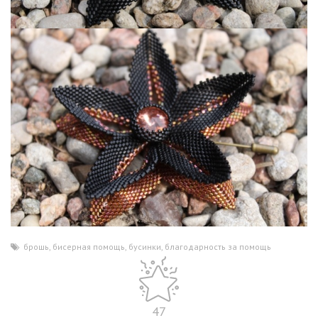
брошь
,
бисерная помощь
,
бусинки
,
благодарность за помощь
47