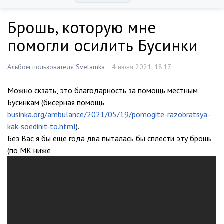
Брошь, которую мне
помогли осилить Бусинки
Альбом пользователя Svetamka
4 июня 2021, 18:17
Можно скзать, это благодарность за помощь местным
Бусинкам (бисерная помощь
businka.org/ambulance/2021/05/19/pomogite-razobratsya-
kak-soedinit-to.html
).
Без Вас я бы еще года два пыталась бы сплести эту брошь
(по МК ниже