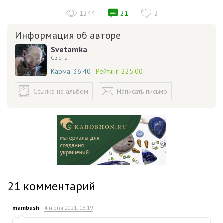
1244
21
2
Информация об авторе
Svetamka
Света
Карма:
36.40
Рейтинг:
225.00
Ссылка на альбом
Написать письмо
21
комментарий
mambush
4 июня 2021, 18:19