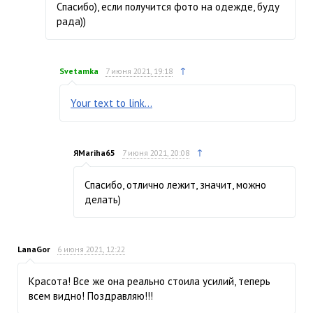
Спасибо), если получится фото на одежде, буду
рада))
↑
Svetamka
7 июня 2021, 19:18
Your text to link...
↑
ЯMariha65
7 июня 2021, 20:08
Спасибо, отлично лежит, значит, можно
делать)
LanaGor
6 июня 2021, 12:22
Красота! Все же она реально стоила усилий, теперь
всем видно! Поздравляю!!!