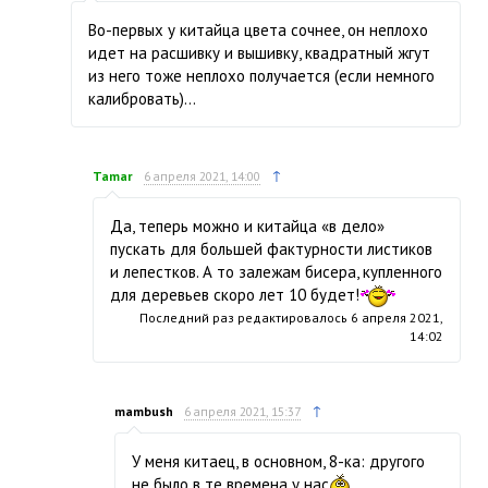
Во-первых у китайца цвета сочнее, он неплохо
идет на расшивку и вышивку, квадратный жгут
из него тоже неплохо получается (если немного
калибровать)…
↑
Tamar
6 апреля 2021, 14:00
Да, теперь можно и китайца «в дело»
пускать для большей фактурности листиков
и лепестков. А то залежам бисера, купленного
для деревьев скоро лет 10 будет!
Последний раз редактировалось
6 апреля 2021,
14:02
↑
mambush
6 апреля 2021, 15:37
У меня китаец, в основном, 8-ка: другого
не было в те времена у нас