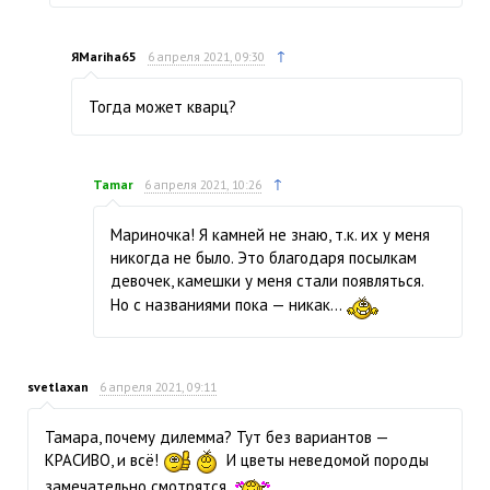
↑
ЯMariha65
6 апреля 2021, 09:30
Тогда может кварц?
↑
Tamar
6 апреля 2021, 10:26
Мариночка! Я камней не знаю, т.к. их у меня
никогда не было. Это благодаря посылкам
девочек, камешки у меня стали появляться.
Но с названиями пока — никак...
svetlaxan
6 апреля 2021, 09:11
Тамара, почему дилемма? Тут без вариантов —
КРАСИВО, и всё!
И цветы неведомой породы
замечательно смотрятся.