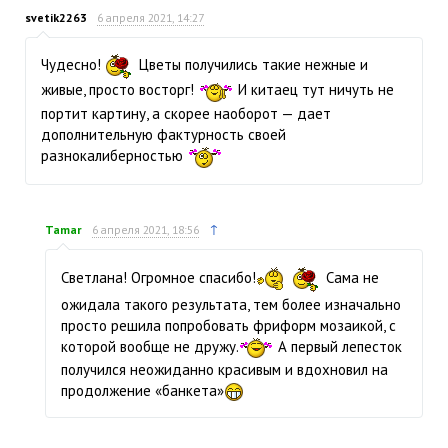
svetik2263
6 апреля 2021, 14:27
Чудесно!
Цветы получились такие нежные и
живые, просто восторг!
И китаец тут ничуть не
портит картину, а скорее наоборот — дает
дополнительную фактурность своей
разнокалиберностью
↑
Tamar
6 апреля 2021, 18:56
Светлана! Огромное спасибо!
Сама не
ожидала такого результата, тем более изначально
просто решила попробовать фриформ мозаикой, с
которой вообще не дружу.
А первый лепесток
получился неожиданно красивым и вдохновил на
продолжение «банкета»