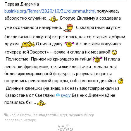
Первая Дилемма
businka.org/Tamar/2020/10/31/dilemma.html
получилась
абсолютно случайно.
Вторую Дилемму я создавала
уже осознанно и намеренно.
С квадратным жгутом
(после вязаных жгутов) встретилась, как со старым добрым
другом.
Отвела душу.
А с цветами получился
«очередной Эверест» — взяла и сплела их мозаикой!
Полностью! Причем из кривущего китайца!
И плела
лепестки фриформом, т.е. всякие «вытачки „делала для
более ярковыраженной фактуры, в результате цветы
получились неведомой породы, собственного дизайна.
Длинные камешки (не знаю, как называются)приехали из
Казахстана от Светланы
svdiv
Без них Дилемма2 не
появилась бы ...
колье цветочное
,
квадратный жгут
,
мозаика
,
бисер
,
проволока мемори