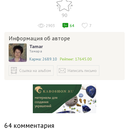
90
2903
64
7
Информация об авторе
Tamar
Тамара
Карма:
2689.10
Рейтинг:
17645.00
Ссылка на альбом
Написать письмо
64
комментария