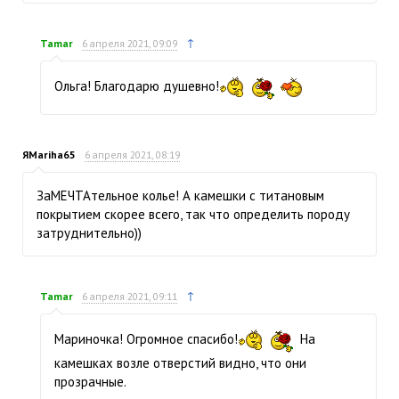
↑
Tamar
6 апреля 2021, 09:09
Ольга! Благодарю душевно!
ЯMariha65
6 апреля 2021, 08:19
ЗаМЕЧТАтельное колье! А камешки с титановым
покрытием скорее всего, так что определить породу
затруднительно))
↑
Tamar
6 апреля 2021, 09:11
Мариночка! Огромное спасибо!
На
камешках возле отверстий видно, что они
прозрачные.