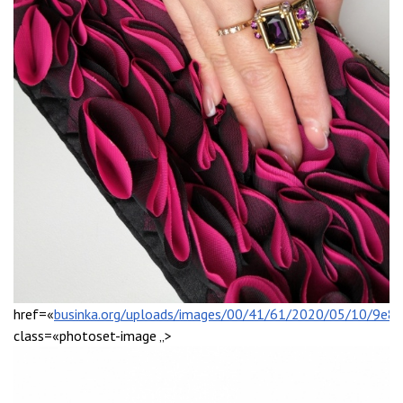
href=«
businka.org/uploads/images/00/41/61/2020/05/10/9e89
class=«photoset-image „>