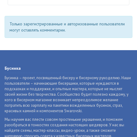
Только зарегистрированные и авторизованные пользователи
могут оставлять комментарии.
Бусинка
Бусинка – проект, посвященный бисеру и бисерному рукоделию. Наши
пользователи – начинающие бисерщики, которые нуждаются в
подсказках и поддержке, и опытные мастера, которые не мыслят
своей жизни без творчества. Сообщество будет полезно каждому, у
кого в бисерном магазине возникает непреодолимое желание
потратить всю зарплату на пакетики вожделенных бусинок, страз,
красивых камней и компонентов Swarovski.
Мы научим вас плести совсем простенькие украшения, и поможем
разобраться в тонкостях создания настоящих шедевров. У нас вы
найдете схемы, мастер-классы, видео-уроки, а также сможете
напрямую спросить совета у известных бисерных мастеров.