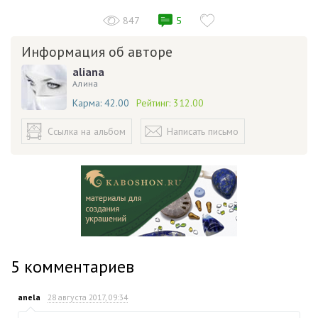
847
5
Информация об авторе
aliana
Алина
Карма:
42.00
Рейтинг:
312.00
Ссылка на альбом
Написать письмо
5
комментариев
anela
28 августа 2017, 09:34