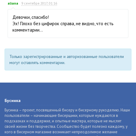
aliana
9 сентября 2017, 01:16
Девочки, спасибо!
Эх! Плохо без цифирок справа, не видно, что есть
комментарии…
Только зарегистрированные и авторизованные пользователи
могут оставлять комментарии.
Бусинка
Бусинка – проект, посвященный бисеру и бисерному рукоделию. Наши
пользователи – начинающие бисерщики, которые нуждаются в
подсказках и поддержке, и опытные мастера, которые не мыслят
своей жизни без творчества. Сообщество будет полезно каждому, у
кого в бисерном магазине возникает непреодолимое желание