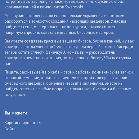
потратить всю зарплату на пакетики вожделенных бусинок, страз,
красивых камней и компонентов Swarovski.
Мы научим вас плести совсем простенькие украшения, и поможем
разобраться в тонкостях создания настоящих шедевров. У нас вы
найдете схемы, мастер-классы, видео-уроки, а также сможете
напрямую спросить совета у известных бисерных мастеров.
Вы умеете создавать красивые вещи из бисера, бусин и камней, и у вас
солидная школа учеников? Вчера вы купили первый пакетик бисера, и
теперь хотите сплести фенечку? А может, вы – руководитель
солидного печатного издания, посвященного бисеру? Вы все нужны
нам!
Пишите, рассказывайте о себе и своих работах, комментируйте записи,
выражайте мнение, делитесь приемами и хитростями при создании
очередного шедевра, обменивайтесь впечатлениями. Вместе мы
найдем ответы на любые вопросы, связанные с бисером и бисерным
искусством.
Вы можете
Зарегистрироваться
Войти