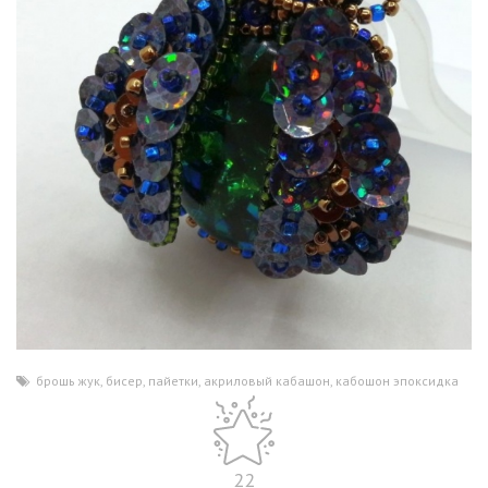
брошь жук
,
бисер
,
пайетки
,
акриловый кабашон
,
кабошон эпоксидка
22