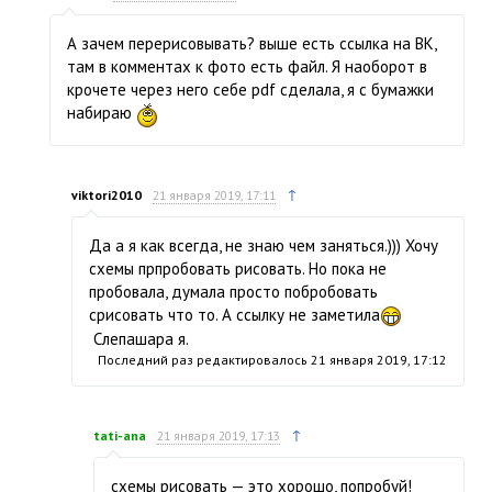
А зачем перерисовывать? выше есть ссылка на ВК,
там в комментах к фото есть файл. Я наоборот в
крочете через него себе pdf сделала, я с бумажки
набираю
↑
viktori2010
21 января 2019, 17:11
Да а я как всегда, не знаю чем заняться.))) Хочу
схемы прпробовать рисовать. Но пока не
пробовала, думала просто побробовать
срисовать что то. А ссылку не заметила
Слепашара я.
Последний раз редактировалось
21 января 2019, 17:12
↑
tati-ana
21 января 2019, 17:13
схемы рисовать — это хорошо, попробуй!