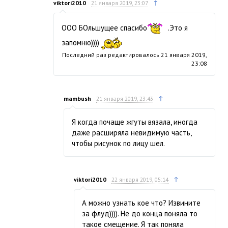
↑
viktori2010
21 января 2019, 23:07
ООО БОльшущее спасибо
.Это я
запомню))))
Последний раз редактировалось
21 января 2019,
23:08
↑
mambush
21 января 2019, 23:43
Я когда почаще жгуты вязала, иногда
даже расширяла невидимую часть,
чтобы рисунок по лицу шел.
↑
viktori2010
22 января 2019, 05:14
А можно узнать кое что? Извините
за флуд)))). Не до конца поняла то
такое смещение. Я так поняла