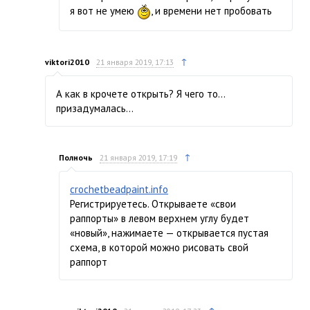
я вот не умею
, и времени нет пробовать
↑
viktori2010
21 января 2019, 17:13
А как в крочете открыть? Я чего то…
призадумалась…
↑
Полночь
21 января 2019, 17:19
crochetbeadpaint.info
Регистрируетесь. Открываете «свои
раппорты» в левом верхнем углу будет
«новый», нажимаете — открывается пустая
схема, в которой можно рисовать свой
раппорт