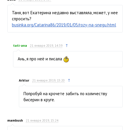
Таня, вот Екатерина недавно выставляла, может, у нее
спросить?
businka.org/Catarina86/2019/01/05/rozy-na-snegu.html
↑
tati-ana
21 января 2019, 14:39
Ань, я про неё и писала
↑
Arktur
21 января 2019, 15:20
Попробуй на крочете забить по количеству
бисерин в круге.
mambush
21 января 2019, 15:24