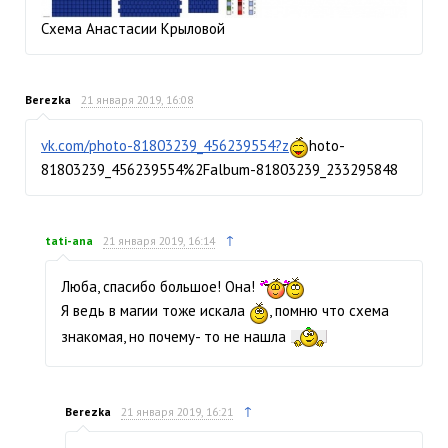
Схема Анастасии Крыловой
Berezka
21 января 2019, 16:08
vk.com/photo-81803239_456239554?z
hoto-
81803239_456239554%2Falbum-81803239_233295848
↑
tati-ana
21 января 2019, 16:14
Люба, спасибо большое! Она!
Я ведь в магии тоже искала
, помню что схема
знакомая, но почему- то не нашла
↑
Berezka
21 января 2019, 16:21