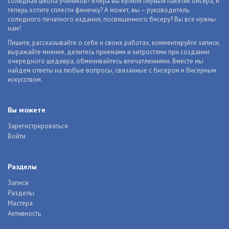
солидная школа учеников? Вчера вы купили первый пакетик бисера, и
теперь хотите сплести фенечку? А может, вы – руководитель
солидного печатного издания, посвященного бисеру? Вы все нужны
нам!
Пишите, рассказывайте о себе и своих работах, комментируйте записи,
выражайте мнение, делитесь приемами и хитростями при создании
очередного шедевра, обменивайтесь впечатлениями. Вместе мы
найдем ответы на любые вопросы, связанные с бисером и бисерным
искусством.
Вы можете
Зарегистрироваться
Войти
Разделы
Записи
Разделы
Мастера
Активность