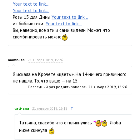
Your text to link...
Your text to link...
Розы 15 для Дины
Your text to link...
из библиотеки:
Your text to link...
Вы, наверно, все эти и сами видели. Может что
скомбинировать можно
mambush
21 января 2019, 15:26
Я искала на Крочете «цветы». На 14 ничего приличного
не нашла. То, что выше — на 15.
Последний раз редактировалось
21 января 2019, 15:26
↑
tati-ana
21 января 2019, 16:18
Татьяна, спасибо что откликнулись
. Люба
ниже скинула