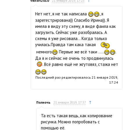
↑
viktori2010
21 января 2019, 17:23
Нет нет, я не так написала
, я
зарегестрирована)) Спасибо Ирина)). Я
имела в виду эту схему, в виде фаила как
загрузить. Сейчас уже разобралась. А
схемы я уже рисовала… Когда только
училась.Правда там кака такая
немного
Первые же всё таки .....
.
Да я и сейчас не очень то продвинулась
. Всё равно ещё не жгутовяз, стажа нет
Последний раз редактировалось
21 января 2019,
17:24
↑
Полночь
21 января 2019, 17:37
Та есть такая вещь, как копирование
рисунка. Можно попробовать с
помощью её.