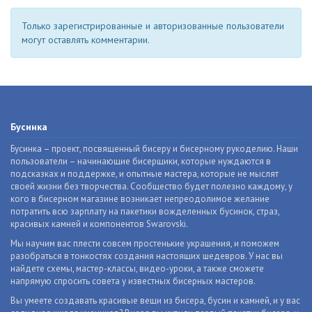
Только зарегистрированные и авторизованные пользователи
могут оставлять комментарии.
Бусинка
Бусинка – проект, посвященный бисеру и бисерному рукоделию. Наши
пользователи – начинающие бисерщики, которые нуждаются в
подсказках и поддержке, и опытные мастера, которые не мыслят
своей жизни без творчества. Сообщество будет полезно каждому, у
кого в бисерном магазине возникает непреодолимое желание
потратить всю зарплату на пакетики вожделенных бусинок, страз,
красивых камней и компонентов Swarovski.
Мы научим вас плести совсем простенькие украшения, и поможем
разобраться в тонкостях создания настоящих шедевров. У нас вы
найдете схемы, мастер-классы, видео-уроки, а также сможете
напрямую спросить совета у известных бисерных мастеров.
Вы умеете создавать красивые вещи из бисера, бусин и камней, и у вас