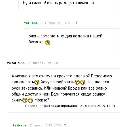
Ну и славно! очень рада, что помогла)
↑
tati-ana
21 января 2019, 16:25
очень помогла, мне для подарка нашей
бусинке
viktori2010
21 января 2019, 17:01
А можно я эту схему на крочете сделаю? Перерисую
так сказать
Хочу попробовать
Называется
руки зачесались. ИЛи нельзя? Вроде как всё равно
общии доступ к неи. Если получится, сюда ссылку
скину
Можно?
Последний раз редактировалось
21 января 2019, 17:01
↑
tati-ana
21 января 2019, 17:03