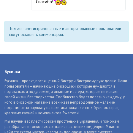
Спасибо!
Только зарегистрированные и авторизованные пользователи
могут оставлять комментарии.
Бусинка
Бусинка – проект, посвященный бисеру и бисерному рукоделию. Наши
пользователи – начинающие бисерщики, которые нуждаются в
подсказках и поддержке, и опытные мастера, которые не мыслят
своей жизни без творчества. Сообщество будет полезно каждому, у
кого в бисерном магазине возникает непреодолимое желание
потратить всю зарплату на пакетики вожделенных бусинок, страз,
красивых камней и компонентов Swarovski.
Мы научим вас плести совсем простенькие украшения, и поможем
разобраться в тонкостях создания настоящих шедевров. У нас вы
найдете схемы, мастер-классы, видео-уроки, а также сможете