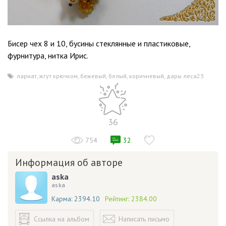
Бисер чех 8 и 10, бусины стеклянные и пластиковые,
фурнитура, нитка Ирис.
лариат
,
жгут крючком
,
бежевый
,
белый
,
коричневый
,
дары леса23
36
754
32
Информация об авторе
aska
aska
Карма:
2394.10
Рейтинг:
2384.00
Ссылка на альбом
Написать письмо