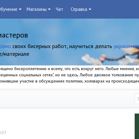
бучение
Магазины
Чат
Справка
мастеров
олио
своих бисерных работ, научиться делать
украшение
е/материале
щено бисероплетению и всему, что есть вокруг него. Любые мнения, ко
прещенных социальных сетях", но не здесь. Любое двоякое толкование п
 принявшие участие в обсуждениях политики, холиварах на происходяще
4:07