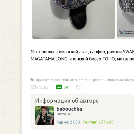
Материалы: тиманский агат, сапфир, риволи SWAR
MAGATAMA LONG, японский бисер TOHO, металлич
браслет
,
тиманский агат
,
сапфир
,
риволи
,
японский бисер
1085
34
Информация об авторе
babouchka
Наташа
Карма:
27.50
Рейтинг:
2376.00