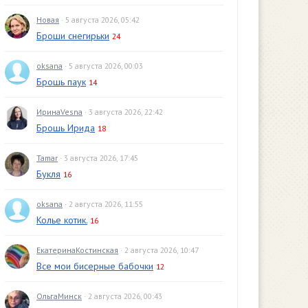
Новая
· 5 августа 2026, 05:42
Броши снегирьки
24
oksana
· 5 августа 2026, 00:03
Брошь паук
14
ИринаVesna
· 3 августа 2026, 22:42
Брошь Ирида
18
Tamar
· 3 августа 2026, 17:45
Букля
16
oksana
· 2 августа 2026, 11:55
Колье котик.
16
ЕкатеринаКостинская
· 2 августа 2026, 10:47
Все мои бисерные бабочки
12
ОльгаМинск
· 2 августа 2026, 00:43