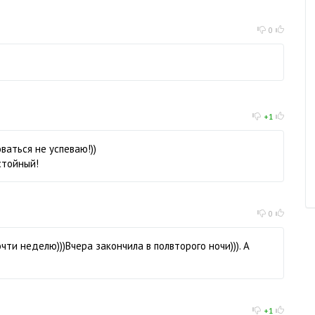
0
+1
ваться не успеваю!))
стойный!
0
чти неделю)))Вчера закончила в полвторого ночи))). А
+1