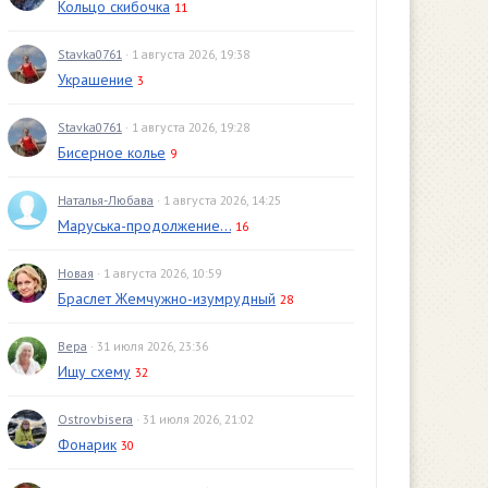
Кольцо скибочка
11
Stavka0761
· 1 августа 2026, 19:38
Украшение
3
Stavka0761
· 1 августа 2026, 19:28
Бисерное колье
9
Наталья-Любава
· 1 августа 2026, 14:25
Маруська-продолжение...
16
Новая
· 1 августа 2026, 10:59
Браслет Жемчужно-изумрудный
28
Вера
· 31 июля 2026, 23:36
Ищу схему
32
Ostrovbisera
· 31 июля 2026, 21:02
Фонарик
30