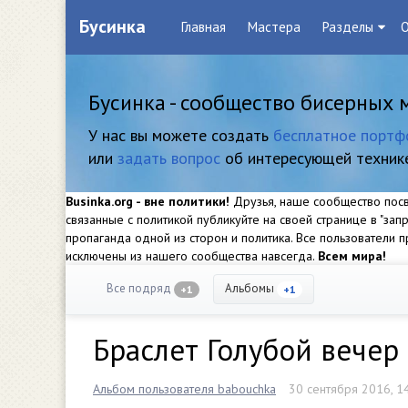
Бусинка
Главная
Мастера
Разделы
О
Бусинка - сообщество бисерных 
У нас вы можете создать
бесплатное портф
или
задать вопрос
об интересующей техник
Businka.org - вне политики!
Друзья, наше сообщество посвя
связанные с политикой публикуйте на своей странице в "за
пропаганда одной из сторон и политика. Все пользователи
исключены из нашего сообщества навсегда.
Всем мира!
Все подряд
Альбомы
+1
+1
Браслет Голубой вечер
Альбом пользователя babouchka
30 сентября 2016, 1