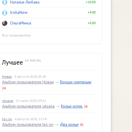
Наталья-Любава
+16.00
IrishaNew
+9.00
ОльгаМинск
+6.00
Все пользователи
за месяц
Лучшее
Новая
· 3 августа 2026, 05:45
Альбом пользователя Новая
→
Броши снегирьки
24
oksana
· 31 июля 2026, 09:32
Альбом пользователя oksana
→
Колье котик.
16
tes-ov
· 4 августа 2026, 13:54
Альбом пользователя tes-ov
→
Два колье
10