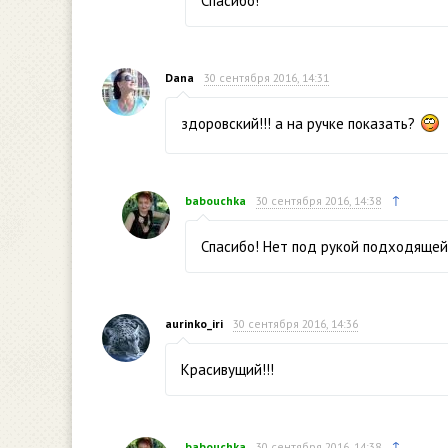
Спасибо!
Dana
30 сентября 2016, 14:31
здоровский!!! а на ручке показать?
↑
babouchka
30 сентября 2016, 14:38
Спасибо! Нет под рукой подходящей 
aurinko_iri
30 сентября 2016, 14:36
Красивущий!!!
↑
babouchka
30 сентября 2016, 14:38