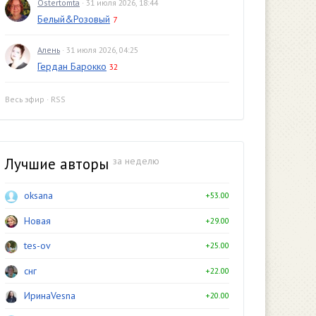
Ostertomta
· 31 июля 2026, 18:44
Белый&Розовый
7
Алень
· 31 июля 2026, 04:25
Гердан Барокко
32
Весь эфир
·
RSS
Лучшие авторы
за неделю
oksana
+53.00
Новая
+29.00
tes-ov
+25.00
снг
+22.00
ИринаVesna
+20.00