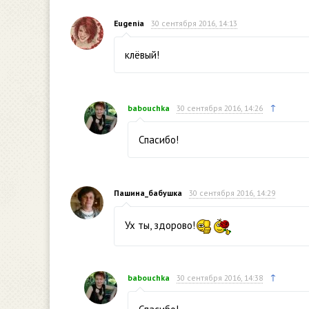
Eugenia
30 сентября 2016, 14:13
клёвый!
↑
babouchka
30 сентября 2016, 14:26
Спасибо!
Пашина_бабушка
30 сентября 2016, 14:29
Ух ты, здорово!
↑
babouchka
30 сентября 2016, 14:38