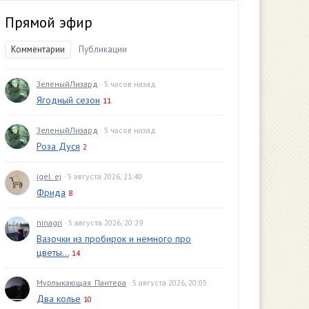
Прямой эфир
Комментарии
Публикации
ЗеленыйЛизард
· 5 часов назад
Ягодный сезон
11
ЗеленыйЛизард
· 5 часов назад
Роза Дуся
2
igel_ej
· 5 августа 2026, 21:40
Фрида
8
ninagri
· 5 августа 2026, 20:29
Вазочки из пробирок и немного про
цветы...
14
Мурлыкающая_Пантера
· 5 августа 2026, 20:05
Два колье
10