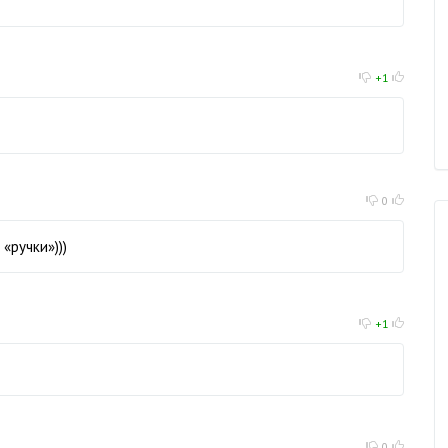
+1
0
«ручки»)))
+1
0