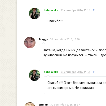
↑
babouchka
30 сентября 2016, 15:18
Спасибо!!!
Maggy
30 сентября 2016, 15:20
Наташа, когда Вы их делаете??? Я любо
Ну классный же получился — такой… до
↑
babouchka
30 сентября 2016, 15:33
Спасибо!!! Этот браслет вышивала по
агаты шикарные. Не ожидала.
ДинаИ
30 сентября 2016, 15:37