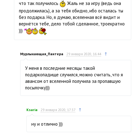
что так получилось
Жаль не за игру (ведь она
продолжилась), а за тебя обидно, ибо осталась ты
без подарка. Но, я думаю, вселенная всё видит и
вернётся тебе, дело тобой сделанное, троекратно
)))
↑
Мурлыкающая_Пантера
29 января 2020, 16:44
У меня в последние месяцы такой
подаркопадище случился, можно считать, что я
авансом от вселенной получила за пропавшую
посылочку)))
↑
Ksaria
29 января 2020, 17:37
ну и отлично )))