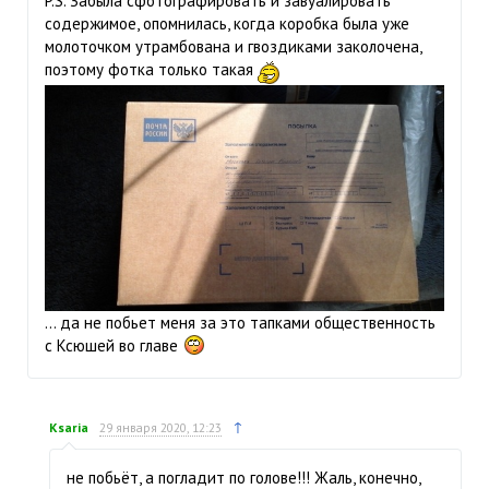
P.S. Забыла сфотографировать и завуалировать
содержимое, опомнилась, когда коробка была уже
молоточком утрамбована и гвоздиками заколочена,
поэтому фотка только такая
… да не побьет меня за это тапками общественность
с Ксюшей во главе
↑
Ksaria
29 января 2020, 12:23
не побьёт, а погладит по голове!!! Жаль, конечно,