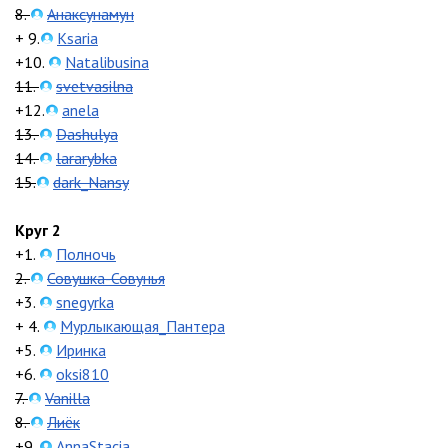
8.
Анаксунамун
+ 9.
Ksaria
+10.
Natalibusina
11.
svetvasilna
+12.
anela
13.
Dashulya
14.
lararybka
15.
dark_Nansy
Круг 2
+1.
Полночь
2.
Совушка-Совунья
+3.
snegyrka
+ 4.
Мурлыкающая_Пантера
+5.
Иринка
+6.
oksi810
7.
Vanilla
8.
Лиёк
+9.
AnnaStacia