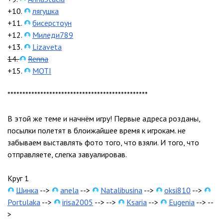
+10.
лягушка
+11.
бисерстоун
+12.
Миледи789
+13.
Lizaveta
14.
Renna
+15.
MOTI
***********************************************
В этой же теме и начнём игру! Первые адреса розданы,
посылки полетят в блоижайшее время к игрокам. не
забываем выставлять фото того, что взяли. И того, что
отправляете, слегка завуалировав.
Круг 1
Шинка
-->
anela
-->
Natalibusina
-->
oksi810
-->
Portulaka
-->
irisa2005
--> -->
Ksaria
-->
Eugenia
--> --
>