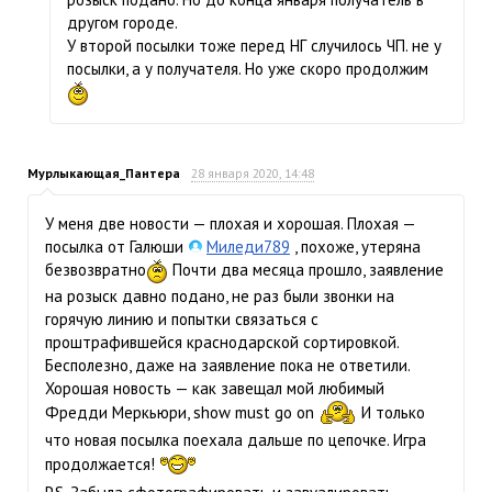
другом городе.
У второй посылки тоже перед НГ случилось ЧП. не у
посылки, а у получателя. Но уже скоро продолжим
Мурлыкающая_Пантера
28 января 2020, 14:48
У меня две новости — плохая и хорошая. Плохая —
посылка от Галюши
Миледи789
, похоже, утеряна
безвозвратно
Почти два месяца прошло, заявление
на розыск давно подано, не раз были звонки на
горячую линию и попытки связаться с
проштрафившейся краснодарской сортировкой.
Бесполезно, даже на заявление пока не ответили.
Хорошая новость — как завещал мой любимый
Фредди Меркьюри, show must go on
И только
что новая посылка поехала дальше по цепочке. Игра
продолжается!