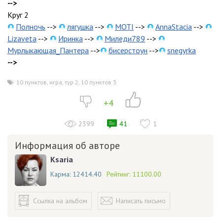
-->
Круг 2
Полночь
-->
лягушка
-->
MOTI
-->
AnnaStacia
-->
Lizaveta
-->
Иринка
-->
Миледи789
-->
Мурлыкающая_Пантера
-->
бисерстоун
-->
snegyrka
-->
10 пунктов
,
игра
,
тур 2
,
10 пунктов 3
+4
2399
41
1
Информация об авторе
Ksaria
Карма:
12414.40
Рейтинг:
11100.00
Ссылка на альбом
Написать письмо