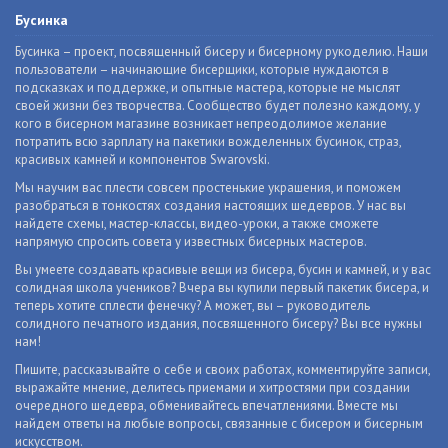
Бусинка
Бусинка – проект, посвященный бисеру и бисерному рукоделию. Наши
пользователи – начинающие бисерщики, которые нуждаются в
подсказках и поддержке, и опытные мастера, которые не мыслят
своей жизни без творчества. Сообщество будет полезно каждому, у
кого в бисерном магазине возникает непреодолимое желание
потратить всю зарплату на пакетики вожделенных бусинок, страз,
красивых камней и компонентов Swarovski.
Мы научим вас плести совсем простенькие украшения, и поможем
разобраться в тонкостях создания настоящих шедевров. У нас вы
найдете схемы, мастер-классы, видео-уроки, а также сможете
напрямую спросить совета у известных бисерных мастеров.
Вы умеете создавать красивые вещи из бисера, бусин и камней, и у вас
солидная школа учеников? Вчера вы купили первый пакетик бисера, и
теперь хотите сплести фенечку? А может, вы – руководитель
солидного печатного издания, посвященного бисеру? Вы все нужны
нам!
Пишите, рассказывайте о себе и своих работах, комментируйте записи,
выражайте мнение, делитесь приемами и хитростями при создании
очередного шедевра, обменивайтесь впечатлениями. Вместе мы
найдем ответы на любые вопросы, связанные с бисером и бисерным
искусством.