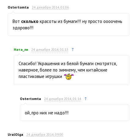
Ostertomta
24 декабря 2014, 01:06
Вот
сколько
красоты из бумаги!!! ну просто оооочень
здорово!!!
↑
Ната_ли
24 декабря 2014, 01:13
Спасибо! Украшения из белой бумаги смотрятся,
наверное, более по зимнему, чем китайские
пластиковые игрушки
↑
Ostertomta
24 декабря 2014, 01:14
ой, про них не надо!!!
UralOlga
24 декабря 2014, 09:00