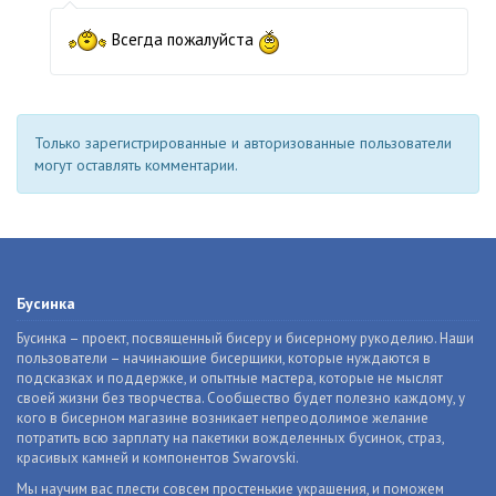
Всегда пожалуйста
Только зарегистрированные и авторизованные пользователи
могут оставлять комментарии.
Бусинка
Бусинка – проект, посвященный бисеру и бисерному рукоделию. Наши
пользователи – начинающие бисерщики, которые нуждаются в
подсказках и поддержке, и опытные мастера, которые не мыслят
своей жизни без творчества. Сообщество будет полезно каждому, у
кого в бисерном магазине возникает непреодолимое желание
потратить всю зарплату на пакетики вожделенных бусинок, страз,
красивых камней и компонентов Swarovski.
Мы научим вас плести совсем простенькие украшения, и поможем