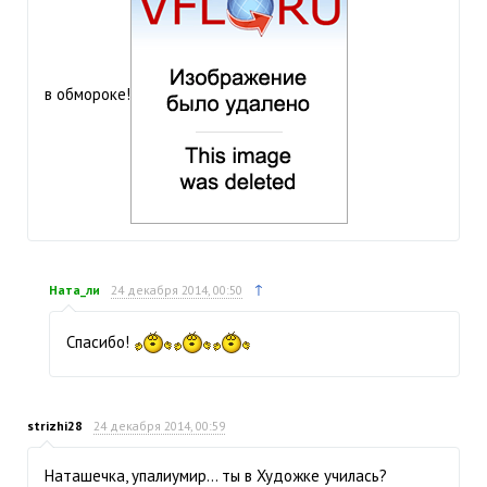
в обмороке!
↑
Ната_ли
24 декабря 2014, 00:50
Спасибо!
strizhi28
24 декабря 2014, 00:59
Наташечка, упалиумир… ты в Художке училась?