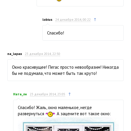
↑
lobius
24 декабря 2014, 00:22
Спасибо!
na_lapax
23 декабря 2014, 22:50
Окно красивущее! Пегас просто невообразим! Никогда
бы не подумала, что может быть так круто!
↑
Ната_ли
23 декабря 2014, 23:05
Спасибо! Жаль, окно маленькое, негде
развернуться
А зацените вот такое окно: