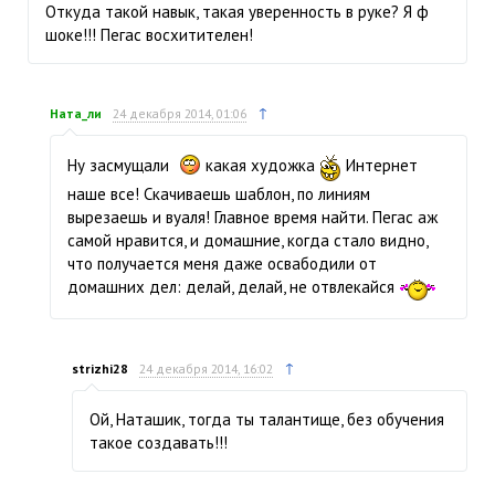
Откуда такой навык, такая уверенность в руке? Я ф
шоке!!! Пегас восхитителен!
↑
Ната_ли
24 декабря 2014, 01:06
Ну засмущали
какая художка
Интернет
наше все! Скачиваешь шаблон, по линиям
вырезаешь и вуаля! Главное время найти. Пегас аж
самой нравится, и домашние, когда стало видно,
что получается меня даже освабодили от
домашних дел: делай, делай, не отвлекайся
↑
strizhi28
24 декабря 2014, 16:02
Ой, Наташик, тогда ты талантище, без обучения
такое создавать!!!