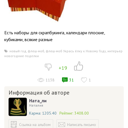
Есть наборы для скрапбукинга, календари плоские,
кубиками, всякие разные
новый год
,
флеш-моб
,
флеш-моб Укрась ёлку к Новому Году
,
интерьер
,
новогодние поделки
+19
1138
31
1
Информация об авторе
Ната_ли
Наталия
Карма:
1205.40
Рейтинг:
3408.00
Ссылка на альбом
Написать письмо