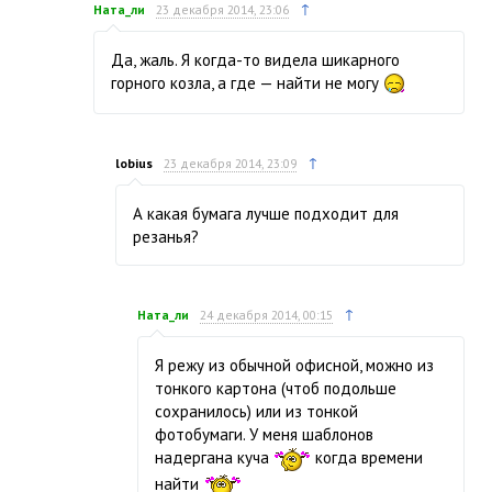
↑
Ната_ли
23 декабря 2014, 23:06
Да, жаль. Я когда-то видела шикарного
горного козла, а где — найти не могу
↑
lobius
23 декабря 2014, 23:09
А какая бумага лучше подходит для
резанья?
↑
Ната_ли
24 декабря 2014, 00:15
Я режу из обычной офисной, можно из
тонкого картона (чтоб подольше
сохранилось) или из тонкой
фотобумаги. У меня шаблонов
надергана куча
когда времени
найти