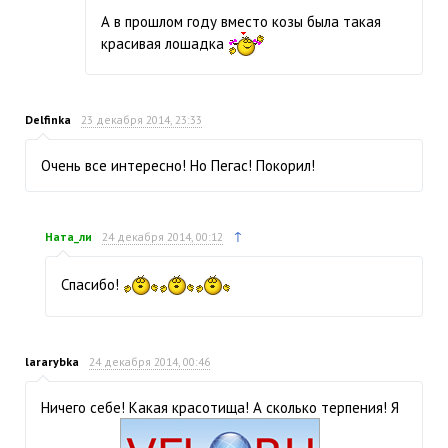
А в прошлом году вместо козы была такая
красивая лошадка
Delfinka
23 декабря 2014, 23:33
Очень все интересно! Но Пегас! Покорил!
↑
Ната_ли
24 декабря 2014, 00:12
Спасибо!
lararybka
24 декабря 2014, 00:46
Ничего себе! Какая красотища! А сколько терпения! Я