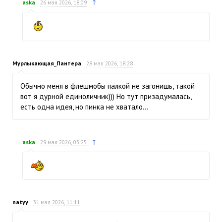
↑
aska
26 мая 2026, 18:09
Мурлыкающая_Пантера
28 мая 2026, 18:28
Обычно меня в флешмобы палкой не загонишь, такой
вот я дурной единоличник))) Но тут призадумалась,
есть одна идея, но пинка не хватало…
↑
aska
29 мая 2026, 03:25
natyy
31 мая 2026, 11:11