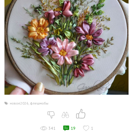
новое2026
,
флешмобы
341
19
1