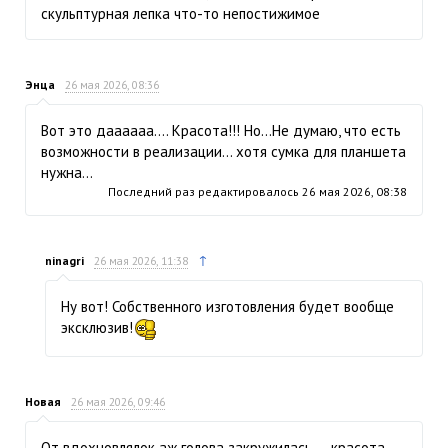
скульптурная лепка что-то непостижимое
Энца
26 мая 2026, 08:36
Вот это даааааа…. Красота!!! Но…Не думаю, что есть
возможности в реализации… хотя сумка для планшета
нужна…
Последний раз редактировалось
26 мая 2026, 08:38
↑
ninagri
26 мая 2026, 11:38
Ну вот! Собственного изготовления будет вообще
эксклюзив!
Новая
26 мая 2026, 09:46
От вдохновлялок аж голова закружилась — красота