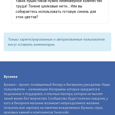
таких пушистиков нужно неимоверное количество
труда! Тонкие шелковые нити… Или вы
собираетесь использовать готовую синель для
этих цветов?
Только зарегистрированные и авторизованные пользователи
могут оставлять комментарии.
Бусинка
Бусинка – проект, посвященный бисеру и бисерному рукоделию. Наши
пользователи – начинающие бисерщики, которые нуждаются в
подсказках и поддержке, и опытные мастера, которые не мыслят
своей жизни без творчества. Сообщество будет полезно каждому, у
кого в бисерном магазине возникает непреодолимое желание
потратить всю зарплату на пакетики вожделенных бусинок, страз,
красивых камней и компонентов Swarovski.