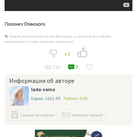
Полонез Огинского
видео
,
Московская весна фетиваль
,
а капелла фестиваль
,
московские сезоны
,
полонез огинского
+7
712
7
Информация об авторе
leda-sama
Карма:
2661.90
Рейтинг:
0.00
Ссылка на альбом
Написать письмо