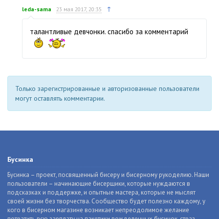
↑
leda-sama
23 мая 2017, 20:35
талантливые девчонки. спасибо за комментарий
Только зарегистрированные и авторизованные пользователи
могут оставлять комментарии.
Бусинка
Бусинка – проект, посвященный бисеру и бисерному рукоделию. Наши
пользователи – начинающие бисерщики, которые нуждаются в
подсказках и поддержке, и опытные мастера, которые не мыслят
своей жизни без творчества. Сообщество будет полезно каждому, у
кого в бисерном магазине возникает непреодолимое желание
потратить всю зарплату на пакетики вожделенных бусинок, страз,