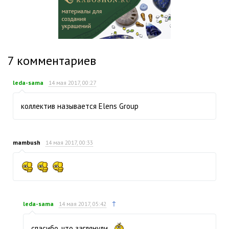
7
комментариев
leda-sama
14 мая 2017, 00:27
коллектив называется Elens Group
mambush
14 мая 2017, 00:33
↑
leda-sama
14 мая 2017, 05:42
спасибо, что заглянули