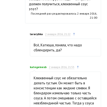
должен получиться, клюквенный соус
этот?
Последний раз редактировалось
2 января 2016,
21:00
↑
lararybka
2 января 2016, 21:22
Всё, Катюша, поняла, что надо
сблендерить, да?
↑
kategeinesb
2 января 2016, 21:53
Клюквенный соус не обязательно
делать густым. Он может быть в
консистенции как жидкие сливки. Я
блендером измельчаю только часть
соуса. А потом смешиваю с оставшейся
невзблендиной частью. Тогда у соуса