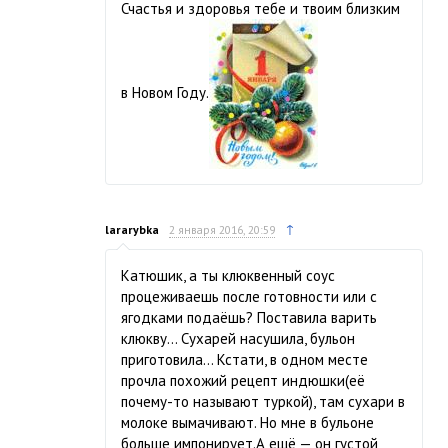
Счастья и здоровья тебе и твоим близким
в Новом Году.
↑
lararybka
2 января 2016, 20:59
Катюшик, а ты клюквенный соус
процеживаешь после готовности или с
ягодками подаёшь? Поставила варить
клюкву… Сухарей насушила, бульон
приготовила… Кстати, в одном месте
прочла похожий рецепт индюшки(её
почему-то называют туркой), там сухари в
молоке вымачивают. Но мне в бульоне
больше импонирует.А ещё — он густой