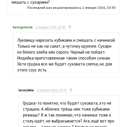
мешать с сухарями?
Последний раз редактировалось
1 января 2016, 20:30
↑
kategeinesb
1 января 2016, 20:45
Луковицу нарезать кубиками и смешать с начинкой.
Только не как на салат, а чуточку крупнее. Сухари
из белого хлеба или серого. Черный не пойдет.
Индейка приготовленная таким способом сочная.
Хотя грудка все же будет суховата слегка, но для
этого соус есть
↑
lararybka
1 января 2016, 20:53
Грудка-то понятно, что будет суховата, это не
страшно. А яблочко трёшь или тоже кубиками
режешь? Я ж так понимаю, что начинка тоже к
столу идёт, не выбрасывается? Ага, ещё вот про
сухари — сама их сушишь? Крупно их резать,