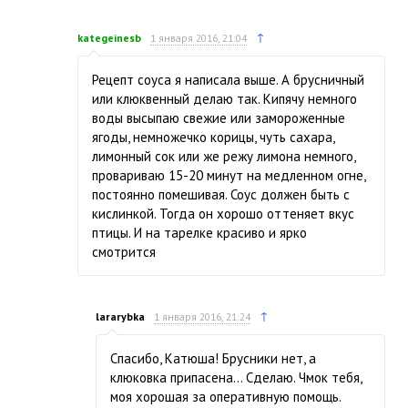
↑
kategeinesb
1 января 2016, 21:04
Рецепт соуса я написала выше. А брусничный
или клюквенный делаю так. Кипячу немного
воды высыпаю свежие или замороженные
ягоды, немножечко корицы, чуть сахара,
лимонный сок или же режу лимона немного,
провариваю 15-20 минут на медленном огне,
постоянно помешивая. Соус должен быть с
кислинкой. Тогда он хорошо оттеняет вкус
птицы. И на тарелке красиво и ярко
смотрится
↑
lararybka
1 января 2016, 21:24
Спасибо, Катюша! Брусники нет, а
клюковка припасена… Сделаю. Чмок тебя,
моя хорошая за оперативную помощь.