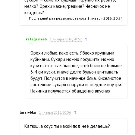
мелко? Орехи какие, грецкие? Чесночок не
кладёшь?
Последний раз редактировалось
1 января 2016, 20:54
↑
kategeinesb
1 января 2016, 20:57
Орехи любые, каке есть. Яблоко крупными
кубиками. Сухари можно посушить, можно
купить готовые. Главное, чтоб были не больше
3-4 см куски, иначе долго бульон впитывать
будут. Получится в начинке бяка. Киселистое
состеяние сухаря снаружи и твердое внутри.
Начинка получается обалденно вкусная
↑
lararybka
1 января 2016, 20:56
Катюш, а соус ты какой под неё делаешь?