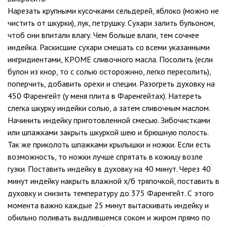
Нарезать крупными кусочками сельдерей, яблоко (можно не
чистить от шкурки), лук, петрушку. Сухари залить бульоном,
чтоб они впитали влагу. Чем больше влаги, тем сочнее
индейка. Раскисшие сухари смешать со всеми указанными
ингридиентами, КРОМЕ сливочного масла. Посолить (если
булон из кнор, то с солью осторожнно, легко пересолить),
поперчить, добавить орехи и специи. Разогреть духовку на
450 Фаренгейт (у меня плита в Фаренгейтах). Натереть
слегка шкурку индейки солью, а затем сливочным маслом.
Начинить индейку приготовленной смесью. Зибочистками
или шпажками закрыть шкуркой шею и брюшную полость.
Так же приколоть шпажками крылышки и ножки. Если есть
возможность, то ножки лучше спрятать в кожицу возле
гузки. Поставить индейку в духовку на 40 минут. Через 40
минут индейку накрыть влажной х/б тряпочкой, поставить в
духовку и снизить температуру до 375 Фаренгейт. С этого
момента важно каждые 25 минут вытаскивать индейку и
обильно поливать выдлившемся соком и жиром прямо по