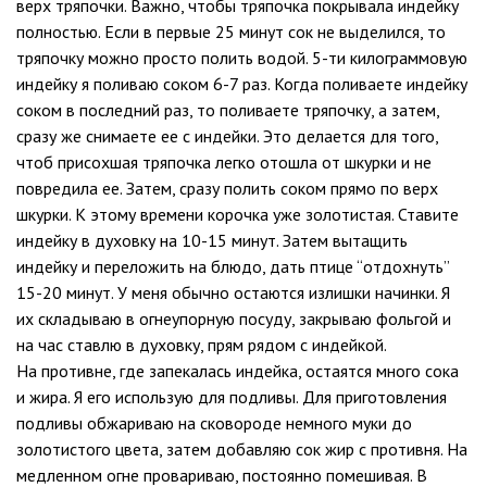
верх тряпочки. Важно, чтобы тряпочка покрывала индейку
полностью. Если в первые 25 минут сок не выделился, то
тряпочку можно просто полить водой. 5-ти килограммовую
индейку я поливаю соком 6-7 раз. Когда поливаете индейку
соком в последний раз, то поливаете тряпочку, а затем,
сразу же снимаете ее с индейки. Это делается для того,
чтоб присохшая тряпочка легко отошла от шкурки и не
повредила ее. Затем, сразу полить соком прямо по верх
шкурки. К этому времени корочка уже золотистая. Ставите
индейку в духовку на 10-15 минут. Затем вытащить
индейку и переложить на блюдо, дать птице “отдохнуть”
15-20 минут. У меня обычно остаются излишки начинки. Я
их складываю в огнеупорную посуду, закрываю фольгой и
на час ставлю в духовку, прям рядом с индейкой.
На противне, где запекалась индейка, остаятся много сока
и жира. Я его использую для подливы. Для приготовления
подливы обжариваю на сковороде немного муки до
золотистого цвета, затем добавляю сок жир с противня. На
медленном огне провариваю, постоянно помешивая. В