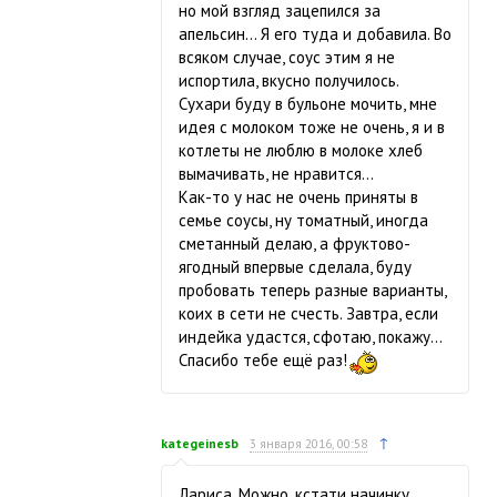
но мой взгляд зацепился за
апельсин… Я его туда и добавила. Во
всяком случае, соус этим я не
испортила, вкусно получилось.
Сухари буду в бульоне мочить, мне
идея с молоком тоже не очень, я и в
котлеты не люблю в молоке хлеб
вымачивать, не нравится…
Как-то у нас не очень приняты в
семье соусы, ну томатный, иногда
сметанный делаю, а фруктово-
ягодный впервые сделала, буду
пробовать теперь разные варианты,
коих в сети не счесть. Завтра, если
индейка удастся, сфотаю, покажу…
Спасибо тебе ещё раз!
↑
kategeinesb
3 января 2016, 00:58
Лариса. Можно, кстати начинку