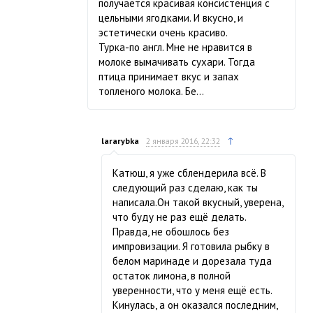
получается красивая консистенция с
цельными ягодками. И вкусно, и
эстетически очень красиво.
Турка-по англ. Мне не нравится в
молоке вымачивать сухари. Тогда
птица принимает вкус и запах
топленого молока. Бе…
↑
lararybka
2 января 2016, 22:32
Катюш, я уже сблендерила всё. В
следующий раз сделаю, как ты
написала.Он такой вкусный, уверена,
что буду не раз ещё делать.
Правда, не обошлось без
импровизации. Я готовила рыбку в
белом маринаде и дорезала туда
остаток лимона, в полной
уверенности, что у меня ещё есть.
Кинулась, а он оказался последним,