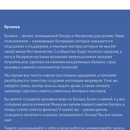
Бусинка
Бусинка – проект, посвященный бисеру и бисерному рукоделию. Наши
пользователи – начинающие бисерщики, которые нуждаются в
подсказках и поддержке, и опытные мастера, которые не мыслят
своей жизни без творчества. Сообщество будет полезно каждому, у
кого в бисерном магазине возникает непреодолимое желание
потратить всю зарплату на пакетики вожделенных бусинок, страз,
красивых камней и компонентов Swarovski.
Мы научим вас плести совсем простенькие украшения, и поможем
разобраться в тонкостях создания настоящих шедевров. У нас вы
найдете схемы, мастер-классы, видео-уроки, а также сможете
напрямую спросить совета у известных бисерных мастеров.
Вы умеете создавать красивые вещи из бисера, бусин и камней, и у вас
солидная школа учеников? Вчера вы купили первый пакетик бисера, и
теперь хотите сплести фенечку? А может, вы – руководитель
солидного печатного издания, посвященного бисеру? Вы все нужны
нам!
Пишите, рассказывайте о себе и своих работах, комментируйте записи,