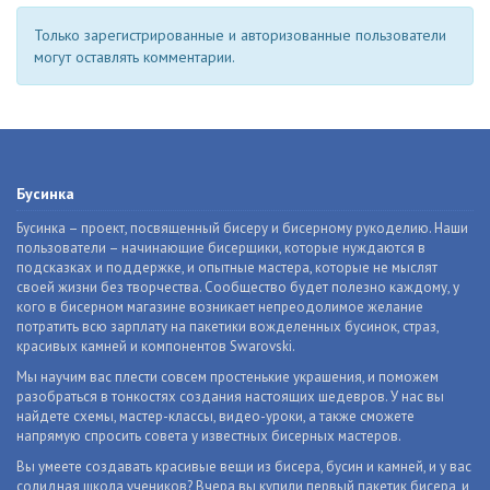
Только зарегистрированные и авторизованные пользователи
могут оставлять комментарии.
Бусинка
Бусинка – проект, посвященный бисеру и бисерному рукоделию. Наши
пользователи – начинающие бисерщики, которые нуждаются в
подсказках и поддержке, и опытные мастера, которые не мыслят
своей жизни без творчества. Сообщество будет полезно каждому, у
кого в бисерном магазине возникает непреодолимое желание
потратить всю зарплату на пакетики вожделенных бусинок, страз,
красивых камней и компонентов Swarovski.
Мы научим вас плести совсем простенькие украшения, и поможем
разобраться в тонкостях создания настоящих шедевров. У нас вы
найдете схемы, мастер-классы, видео-уроки, а также сможете
напрямую спросить совета у известных бисерных мастеров.
Вы умеете создавать красивые вещи из бисера, бусин и камней, и у вас
солидная школа учеников? Вчера вы купили первый пакетик бисера, и