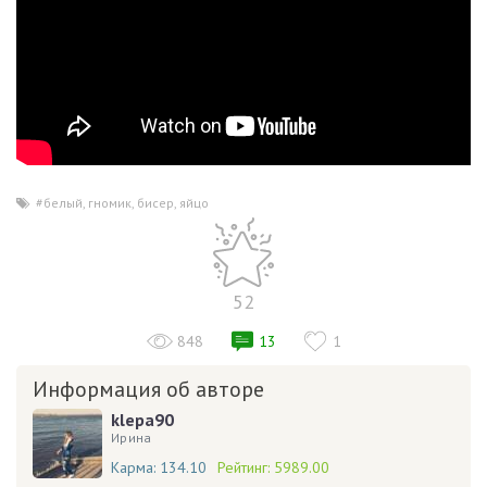
#белый
,
гномик
,
бисер
,
яйцо
52
848
13
1
Информация об авторе
klepa90
Ирина
Карма:
134.10
Рейтинг:
5989.00