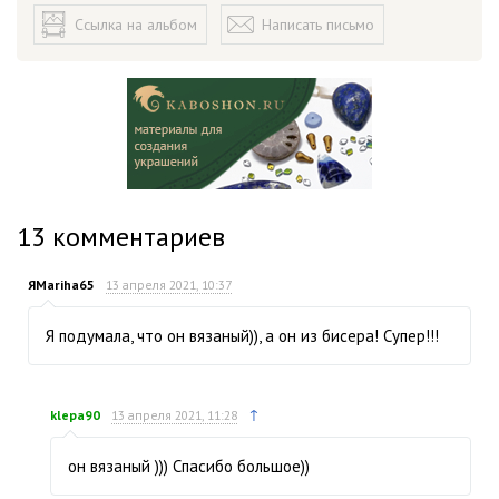
Ссылка на альбом
Написать письмо
13
комментариев
ЯMariha65
13 апреля 2021, 10:37
Я подумала, что он вязаный)), а он из бисера! Супер!!!
↑
klepa90
13 апреля 2021, 11:28
он вязаный ))) Спасибо большое))