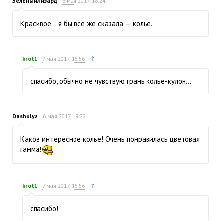
ЗеленыйЛизард
6 мая 2017, 18:24
Красивое… я бы все же сказала — колье.
↑
krot1
7 мая 2017, 16:56
спасибо, обычно не чувствую грань колье-кулон…
Dashulya
6 мая 2017, 19:22
Какое интересное колье! Очень понравилась цветовая
гамма!
↑
krot1
7 мая 2017, 16:56
спасибо!