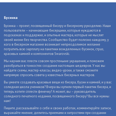
Бусинка
Бусинка – проект, посвященный бисеру и бисерному рукоделию. Наши
пользователи – начинающие бисерщики, которые нуждаются в
подсказках и поддержке, и опытные мастера, которые не мыслят
своей жизни без творчества. Сообщество будет полезно каждому, у
кого в бисерном магазине возникает непреодолимое желание
потратить всю зарплату на пакетики вожделенных бусинок, страз,
красивых камней и компонентов Swarovski.
Мы научим вас плести совсем простенькие украшения, и поможем
разобраться в тонкостях создания настоящих шедевров. У нас вы
найдете схемы, мастер-классы, видео-уроки, а также сможете
напрямую спросить совета у известных бисерных мастеров.
Вы умеете создавать красивые вещи из бисера, бусин и камней, и у вас
солидная школа учеников? Вчера вы купили первый пакетик бисера, и
теперь хотите сплести фенечку? А может, вы – руководитель
солидного печатного издания, посвященного бисеру? Вы все нужны
нам!
Пишите, рассказывайте о себе и своих работах, комментируйте записи,
выражайте мнение, делитесь приемами и хитростями при создании