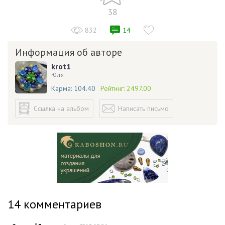
38
832
14
Информация об авторе
krot1
Юля
Карма:
104.40
Рейтинг:
2497.00
Ссылка на альбом
Написать письмо
14
комментариев