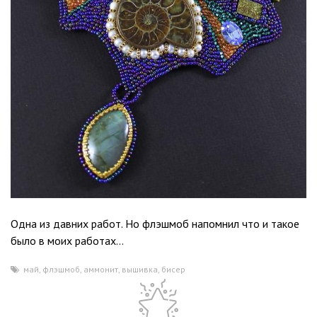
Одна из давних работ. Но флэшмоб напомнил что и такое
было в моих работах…
май
,
флэшмоб
,
аммонит
,
вышивка
,
бисер