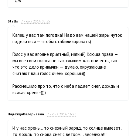
Stells
7 июня 2014, 05:55
Капец у вас там погодка! Надо вам нашей жары чуток
поделиться — чтобы стабилизировать)
Голос у вас вполне приятный, мягкий) Ксюша права —
мы все свои голоса не так слышим, как они есть, так
что это дело привычки — думаю, окружающие
считают ваш голос очень хорошим))
Рассмешило про то, что с неба падает снег, дождь и
всякая хрень=))))
НадеждаВалерьевна
7 июня 2014, 16:26
И у нас хрень… то снежный заряд, то солнце вылезет,
то дождь, то снова снег с ветром… веселуха!!!