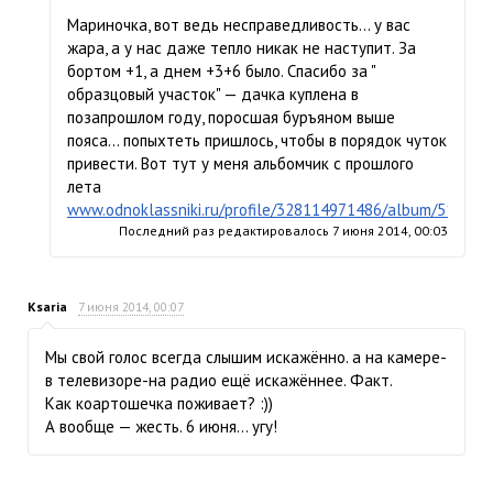
Мариночка, вот ведь несправедливость… у вас
жара, а у нас даже тепло никак не наступит. За
бортом +1, а днем +3+6 было. Спасибо за "
образцовый участок" — дачка куплена в
позапрошлом году, поросшая буръяном выше
пояса… попыхтеть пришлось, чтобы в порядок чуток
привести. Вот тут у меня альбомчик с прошлого
лета
www.odnoklassniki.ru/profile/328114971486/album/51397
Последний раз редактировалось
7 июня 2014, 00:03
Ksaria
7 июня 2014, 00:07
Мы свой голос всегда слышим искажённо. а на камере-
в телевизоре-на радио ещё искажённее. Факт.
Как коартошечка поживает? :))
А вообще — жесть. 6 июня… угу!