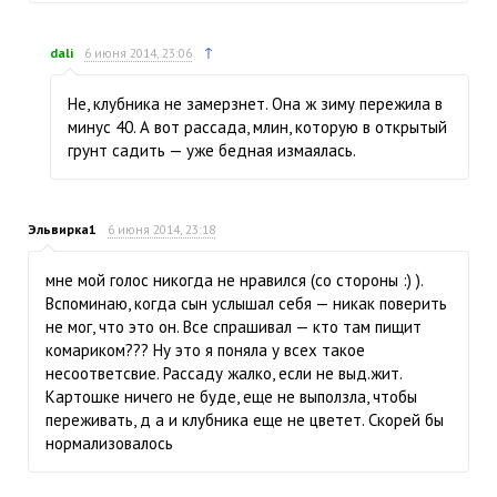
↑
dali
6 июня 2014, 23:06
Не, клубника не замерзнет. Она ж зиму пережила в
минус 40. А вот рассада, млин, которую в открытый
грунт садить — уже бедная измаялась.
Эльвирка1
6 июня 2014, 23:18
мне мой голос никогда не нравился (со стороны :) ).
Вспоминаю, когда сын услышал себя — никак поверить
не мог, что это он. Все спрашивал — кто там пищит
комариком??? Ну это я поняла у всех такое
несоответсвие. Рассаду жалко, если не выд.жит.
Картошке ничего не буде, еще не выползла, чтобы
переживать, д а и клубника еще не цветет. Скорей бы
нормализовалось