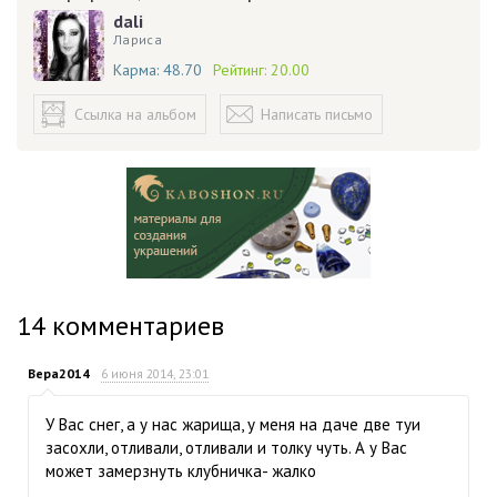
dali
Лариса
Карма:
48.70
Рейтинг:
20.00
Ссылка на альбом
Написать письмо
14
комментариев
Вера2014
6 июня 2014, 23:01
У Вас снег, а у нас жарища, у меня на даче две туи
засохли, отливали, отливали и толку чуть. А у Вас
может замерзнуть клубничка- жалко