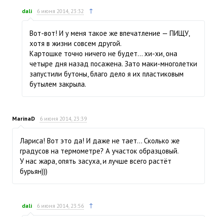
↑
dali
6 июня 2014, 23:32
Вот-вот! И у меня такое же впечатление — ПИЩУ,
хотя в жизни совсем другой.
Картошке точно ничего не будет… хи-хи, она
четыре дня назад посажена. Зато маки-многолетки
запустили бутоны, благо дело я их пластиковым
бутылем закрыла.
MarinaD
6 июня 2014, 23:39
Лариса! Вот это да! И даже не тает… Сколько же
градусов на термометре? А участок образцовый.
У нас жара, опять засуха, и лучше всего растёт
бурьян)))
↑
dali
6 июня 2014, 23:56