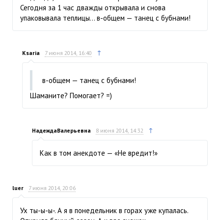
Сегодня за 1 час дважды открывала и снова
упаковывала теплицы… в-общем — танец с бубнами!
↑
Ksaria
7 июня 2014, 16:40
в-общем — танец с бубнами!
Шаманите? Помогает? =)
↑
НадеждаВалерьевна
8 июня 2014, 14:32
Как в том анекдоте — «Не вредит!»
luer
7 июня 2014, 20:06
Ух ты-ы-ы-. А я в понедельник в горах уже купалась.