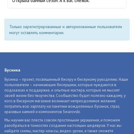
Открыла банный сезон. А к вас снежок.
Только зарегистрированные и авторизованные пользователи
могут оставлять комментарии.
Бусинка
Бусинка – проект, посвященный бисеру и бисерному рукоделию. Наши
пользователи – начинающие бисерщики, которые нуждаются в
подсказках и поддержке, и опытные мастера, которые не мыслят
своей жизни без творчества. Сообщество будет полезно каждому, у
кого в бисерном магазине возникает непреодолимое желание
потратить всю зарплату на пакетики вожделенных бусинок, страз,
красивых камней и компонентов Swarovski.
Мы научим вас плести совсем простенькие украшения, и поможем
разобраться в тонкостях создания настоящих шедевров. У нас вы
найдете схемы, мастер-классы, видео-уроки, а также сможете