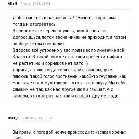
AllaH
7 июня 2014, 01:04
Люблю метель в начале лета! :)Ничего, скоро зима,
тогда и отогреетесь.
В природе все перевернулось, зимой снега не
допросишься, потом весна никак не приходит, а потом
вообще летом снег валит.
Здорово всё устроено у вас, прям как по линеечке всё!
Красота! В такой погоде есть свои прелести, нифига
не растет, но и сорняков нет зато. :)
Лариса, я тоже когда себя слышу с камеры, прям
плююсь, такой голос противный, какой-то гнусавый, как
мне кажется. А муж говорит, что я так и звучу. Мы себя
слышим не так, как нас другие люди слышат. А с
камеры, это как раз нас так и слышат другие люди.
user_1
7 июня 2014, 05:54
Вы правы, с погодой нонче происходит: «всякая хрень»
:-)))))