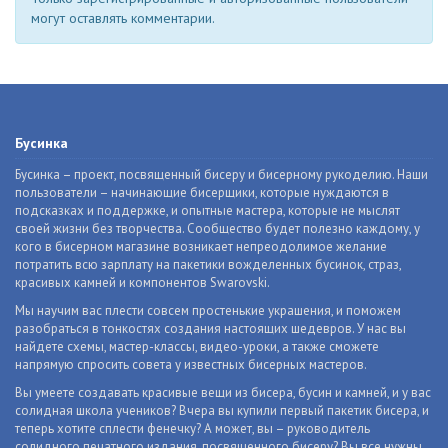
могут оставлять комментарии.
Бусинка
Бусинка – проект, посвященный бисеру и бисерному рукоделию. Наши
пользователи – начинающие бисерщики, которые нуждаются в
подсказках и поддержке, и опытные мастера, которые не мыслят
своей жизни без творчества. Сообщество будет полезно каждому, у
кого в бисерном магазине возникает непреодолимое желание
потратить всю зарплату на пакетики вожделенных бусинок, страз,
красивых камней и компонентов Swarovski.
Мы научим вас плести совсем простенькие украшения, и поможем
разобраться в тонкостях создания настоящих шедевров. У нас вы
найдете схемы, мастер-классы, видео-уроки, а также сможете
напрямую спросить совета у известных бисерных мастеров.
Вы умеете создавать красивые вещи из бисера, бусин и камней, и у вас
солидная школа учеников? Вчера вы купили первый пакетик бисера, и
теперь хотите сплести фенечку? А может, вы – руководитель
солидного печатного издания, посвященного бисеру? Вы все нужны