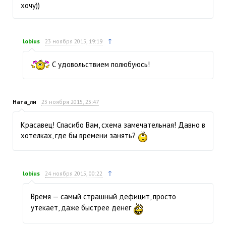
хочу))
↑
lobius
23 ноября 2015, 19:19
С удовольствием полюбуюсь!
Ната_ли
23 ноября 2015, 23:47
Красавец! Спасибо Вам, схема замечательная! Давно в
хотелках, где бы времени занять?
↑
lobius
24 ноября 2015, 00:22
Время — самый страшный дефицит, просто
утекает, даже быстрее денег