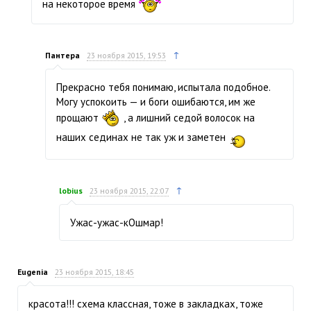
на некоторое время
↑
Пантера
23 ноября 2015, 19:53
Прекрасно тебя понимаю, испытала подобное.
Могу успокоить — и боги ошибаются, им же
прощают
, а лишний седой волосок на
наших сединах не так уж и заметен
↑
lobius
23 ноября 2015, 22:07
Ужас-ужас-кОшмар!
Eugenia
23 ноября 2015, 18:45
красота!!! схема классная, тоже в закладках, тоже