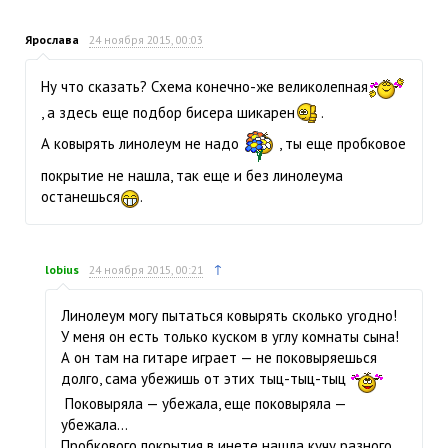
Ярослава
24 ноября 2015, 00:03
Ну что сказать? Схема конечно-же великолепная
, а здесь еще подбор бисера шикарен
.
А ковырять линолеум не надо
, ты еще пробковое
покрытие не нашла, так еще и без линолеума
останешься
.
↑
lobius
24 ноября 2015, 00:21
Линолеум могу пытаться ковырять сколько угодно!
У меня он есть только куском в углу комнаты сына!
А он там на гитаре играет — не поковыряешься
долго, сама убежишь от этих тыц-тыц-тыц
Поковыряла — убежала, еще поковыряла —
убежала…
Пробкового покрытия в инете нашла кучу разного