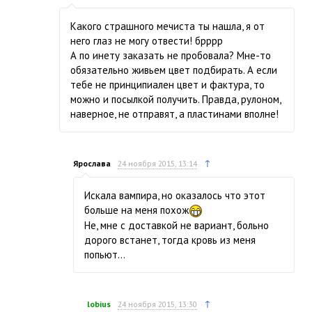
Какого страшного мечиста ты нашла, я от
него глаз не могу отвести! брррр
А по инету заказать не пробовала? Мне-то
обязательно живьем цвет подбирать. А если
тебе не принципиален цвет и фактура, то
можно и посылкой получить. Правда, рулоном,
наверное, не отправят, а пластинами вполне!
↑
Ярослава
24 ноября 2015, 13:14
Искала вампира, но оказалось что этот
больше на меня похож
Не, мне с доставкой не вариант, больно
дорого встанет, тогда кровь из меня
попьют…
↑
lobius
24 ноября 2015, 13:30