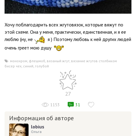
Хочу поблагодарить всех жгутовязок, которые вяжут по
этой схеме. Она у меня, практически, единственная, и я ее
люблю (ну, не
я ) Поэтому любовь к ней других людей
очень греет мою душу
монохром
,
флешмоб
,
вязаный жгут
,
вязание жгутов столбиком
,
бисер чех
,
синий
,
голубой
27
1153
31
Информация об авторе
lobius
Ольга