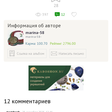
28
397
12
Информация об авторе
marina-58
marina-58-
Карма:
100.70
Рейтинг:
2796.00
Ссылка на альбом
Написать письмо
12
комментариев
mambush
25 декабря 2025, 12:46