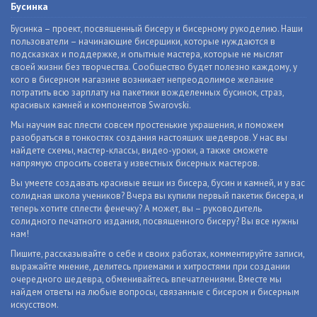
Бусинка
Бусинка – проект, посвященный бисеру и бисерному рукоделию. Наши
пользователи – начинающие бисерщики, которые нуждаются в
подсказках и поддержке, и опытные мастера, которые не мыслят
своей жизни без творчества. Сообщество будет полезно каждому, у
кого в бисерном магазине возникает непреодолимое желание
потратить всю зарплату на пакетики вожделенных бусинок, страз,
красивых камней и компонентов Swarovski.
Мы научим вас плести совсем простенькие украшения, и поможем
разобраться в тонкостях создания настоящих шедевров. У нас вы
найдете схемы, мастер-классы, видео-уроки, а также сможете
напрямую спросить совета у известных бисерных мастеров.
Вы умеете создавать красивые вещи из бисера, бусин и камней, и у вас
солидная школа учеников? Вчера вы купили первый пакетик бисера, и
теперь хотите сплести фенечку? А может, вы – руководитель
солидного печатного издания, посвященного бисеру? Вы все нужны
нам!
Пишите, рассказывайте о себе и своих работах, комментируйте записи,
выражайте мнение, делитесь приемами и хитростями при создании
очередного шедевра, обменивайтесь впечатлениями. Вместе мы
найдем ответы на любые вопросы, связанные с бисером и бисерным
искусством.