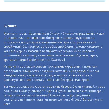
Бусинка
Бусинка – проект, посвященный бисеру и бисерному рукоделию. Наши
пользователи – начинающие бисерщики, которые нуждаются в
подсказках и поддержке, и опытные мастера, которые не мыслят
своей жизни без творчества. Сообщество будет полезно каждому, у
кого в бисерном магазине возникает непреодолимое желание
потратить всю зарплату на пакетики вожделенных бусинок, страз,
красивых камней и компонентов Swarovski.
Мы научим вас плести совсем простенькие украшения, и поможем
разобраться в тонкостях создания настоящих шедевров. У нас вы
найдете схемы, мастер-классы, видео-уроки, а также сможете
напрямую спросить совета у известных бисерных мастеров.
Вы умеете создавать красивые вещи из бисера, бусин и камней, и у вас
солидная школа учеников? Вчера вы купили первый пакетик бисера, и
теперь хотите сплести фенечку? А может, вы – руководитель
солидного печатного издания, посвященного бисеру? Вы все нужны
нам!