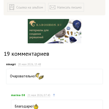
Ссылка на альбом
Написать письмо
19
комментариев
ninagri
20 мая 2026, 13:48
Очаровательно!
↑
marina-58
21 мая 2026, 07:43
Благодарю!