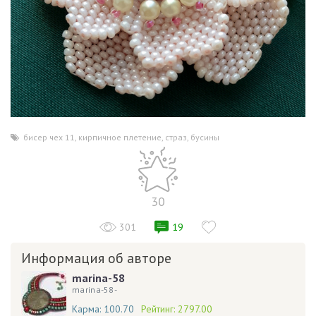
бисер чех 11
,
кирпичное плетение
,
страз
,
бусины
30
301
19
Информация об авторе
marina-58
marina-58-
Карма:
100.70
Рейтинг:
2797.00