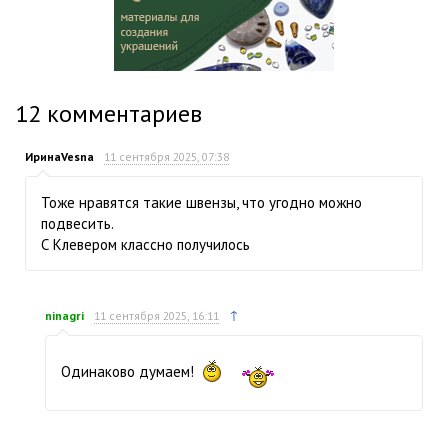
12
комментариев
ИринаVesna
11 сентября 2025, 07:38
Тоже нравятся такие швензы, что угодно можно
подвесить.
С Клевером классно получилось
↑
ninagri
11 сентября 2025, 16:11
Одинаково думаем!