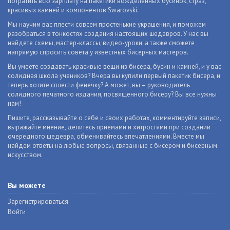
потратить всю зарплату на пакетики вожделенных бусинок, страз,
красивых камней и компонентов Swarovski.
Мы научим вас плести совсем простенькие украшения, и поможем
разобраться в тонкостях создания настоящих шедевров. У нас вы
найдете схемы, мастер-классы, видео-уроки, а также сможете
напрямую спросить совета у известных бисерных мастеров.
Вы умеете создавать красивые вещи из бисера, бусин и камней, и у вас
солидная школа учеников? Вчера вы купили первый пакетик бисера, и
теперь хотите сплести фенечку? А может, вы – руководитель
солидного печатного издания, посвященного бисеру? Вы все нужны
нам!
Пишите, рассказывайте о себе и своих работах, комментируйте записи,
выражайте мнение, делитесь приемами и хитростями при создании
очередного шедевра, обменивайтесь впечатлениями. Вместе мы
найдем ответы на любые вопросы, связанные с бисером и бисерным
искусством.
Вы можете
Зарегистрироваться
Войти