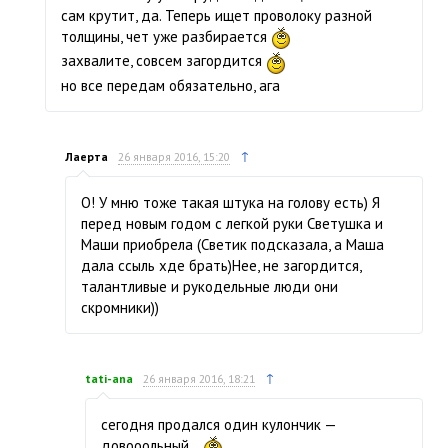
сам крутит, да. Теперь ищет проволоку разной
толщины, чет уже разбирается
захвалите, совсем загордится
но все передам обязательно, ага
↑
Лаерта
26 января 2016, 15:20
О! У мню тоже такая штука на голову есть) Я
перед новым годом с легкой руки Светушка и
Маши приобрела (Светик подсказала, а Маша
дала ссыль хде брать)Нее, не загордится,
талантливые и рукодельные люди они
скромники))
↑
tati-ana
26 января 2016, 18:21
сегодня продался один кулончик —
довооольный…