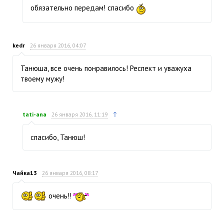
обязательно передам! спасибо
kedr
26 января 2016, 04:07
Танюша, все очень понравилось! Респект и уважуха
твоему мужу!
↑
tati-ana
26 января 2016, 11:19
спасибо, Танюш!
Чайка13
26 января 2016, 08:17
очень!!