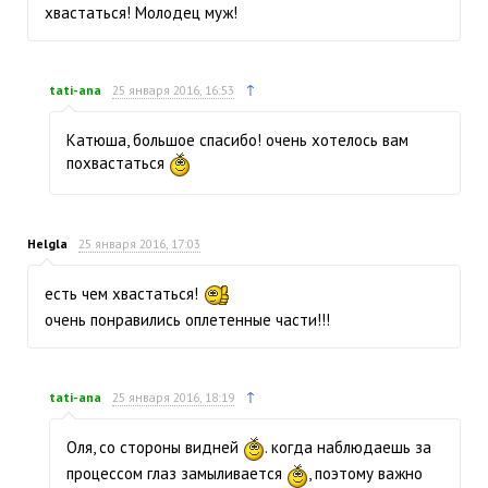
хвастаться! Молодец муж!
↑
tati-ana
25 января 2016, 16:53
Катюша, большое спасибо! очень хотелось вам
похвастаться
Helgla
25 января 2016, 17:03
есть чем хвастаться!
очень понравились оплетенные части!!!
↑
tati-ana
25 января 2016, 18:19
Оля, со стороны видней
. когда наблюдаешь за
процессом глаз замыливается
, поэтому важно