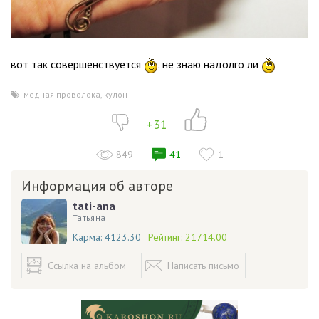
вот так совершенствуется
. не знаю надолго ли
медная проволока
,
кулон
+31
849
41
1
Информация об авторе
tati-ana
Татьяна
Карма:
4123.30
Рейтинг:
21714.00
Ссылка на альбом
Написать письмо