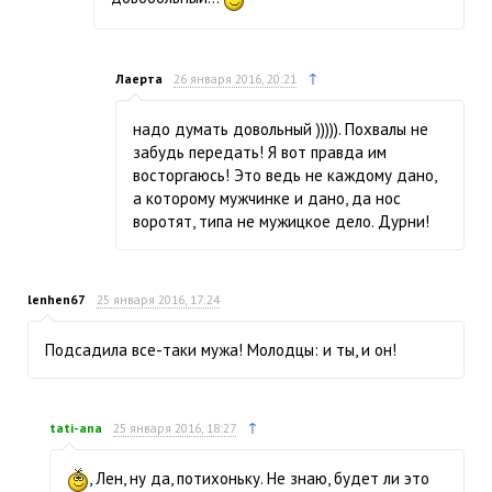
↑
Лаерта
26 января 2016, 20:21
надо думать довольный ))))). Похвалы не
забудь передать! Я вот правда им
восторгаюсь! Это ведь не каждому дано,
а которому мужчинке и дано, да нос
воротят, типа не мужицкое дело. Дурни!
lenhen67
25 января 2016, 17:24
Подсадила все-таки мужа! Молодцы: и ты, и он!
↑
tati-ana
25 января 2016, 18:27
, Лен, ну да, потихоньку. Не знаю, будет ли это