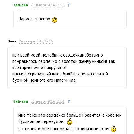
↑
tati-ana
26 января 2016, 11:19
Лариса, спасибо
Dana
26 января 2016, 09:16
при всей моей нелюбви к сердечкам, безумно
понравилось сердечко с золотой жемчужинкой! так
всё гармонично накручено!
пысы: а скрипичный ключ был? подвеска с синей
бусиной немного его напомнила
↑
tati-ana
26 января 2016, 11:23
мне тоже это сердечко больше нравится, с красной
бусиной он перемудрил
.
а с синей и мне напоминает скрипичный ключ
,