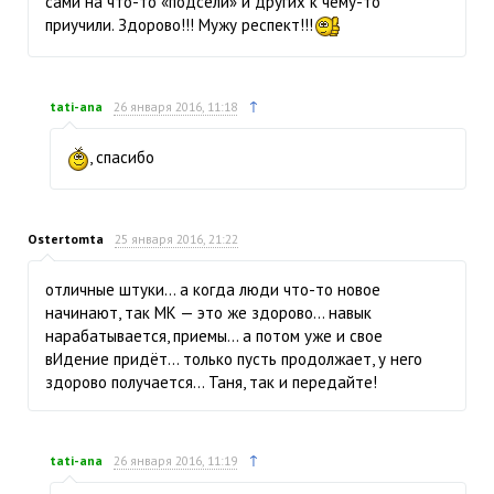
сами на что-то «подсели» и других к чему-то
приучили. Здорово!!! Мужу респект!!!
↑
tati-ana
26 января 2016, 11:18
, спасибо
Ostertomta
25 января 2016, 21:22
отличные штуки… а когда люди что-то новое
начинают, так МК — это же здорово… навык
нарабатывается, приемы… а потом уже и свое
вИдение придёт… только пусть продолжает, у него
здорово получается… Таня, так и передайте!
↑
tati-ana
26 января 2016, 11:19