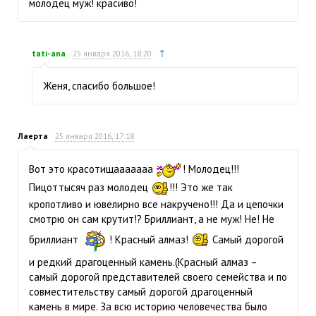
молодец муж! красиво!
↑
tati-ana
25 января 2016, 18:20
Женя, спасибо большое!
Лаерта
25 января 2016, 17:18
Вот это красотищааааааа
! Молодец!!!
Пицоттысяч раз молодец
!!! Это же так
кропотливо и ювелирно все накручено!!! Да и цепочки
смотрю он сам крутит!? Бриллиант, а не муж! Не! Не
бриллиант
! Красный алмаз!
Самый дорогой
и редкий драгоценный камень.(Красный алмаз –
самый дорогой представителей своего семейства и по
совместительству самый дорогой драгоценный
камень в мире. За всю историю человечества было