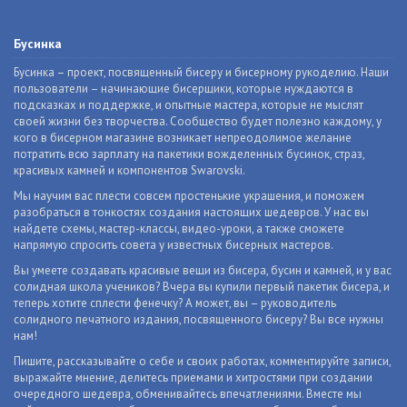
Бусинка
Бусинка – проект, посвященный бисеру и бисерному рукоделию. Наши
пользователи – начинающие бисерщики, которые нуждаются в
подсказках и поддержке, и опытные мастера, которые не мыслят
своей жизни без творчества. Сообщество будет полезно каждому, у
кого в бисерном магазине возникает непреодолимое желание
потратить всю зарплату на пакетики вожделенных бусинок, страз,
красивых камней и компонентов Swarovski.
Мы научим вас плести совсем простенькие украшения, и поможем
разобраться в тонкостях создания настоящих шедевров. У нас вы
найдете схемы, мастер-классы, видео-уроки, а также сможете
напрямую спросить совета у известных бисерных мастеров.
Вы умеете создавать красивые вещи из бисера, бусин и камней, и у вас
солидная школа учеников? Вчера вы купили первый пакетик бисера, и
теперь хотите сплести фенечку? А может, вы – руководитель
солидного печатного издания, посвященного бисеру? Вы все нужны
нам!
Пишите, рассказывайте о себе и своих работах, комментируйте записи,
выражайте мнение, делитесь приемами и хитростями при создании
очередного шедевра, обменивайтесь впечатлениями. Вместе мы