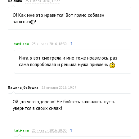
Delfinka
25 января 2016, 18:27
О! Как мне это нравится! Вот прямо соблазн
заняться)))!
↑
tati-ana
25 января 2016, 18:30
Инга, я вот смотрела и мне тоже нравилось, раз
сама попробовала и решила мужа привлечь
Пашина_бабушка
25 января 2016, 19:07
Ой, до чего здорово! Не бойтесь захвалить, пусть
уверится в своих силах!
↑
tati-ana
25 января 2016, 20:03