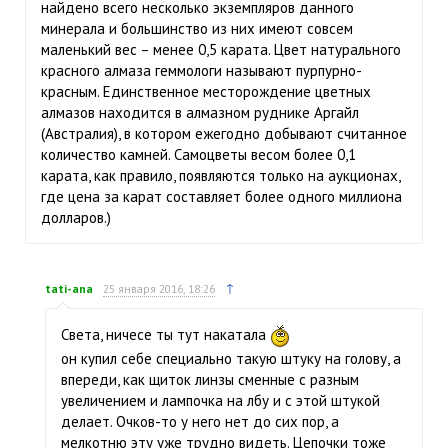
найдено всего несколько экземпляров данного
минерала и большинство из них имеют совсем
маленький вес – менее 0,5 карата. Цвет натурального
красного алмаза геммологи называют пурпурно-
красным. Единственное месторождение цветных
алмазов находится в алмазном руднике Аргайл
(Австралия), в котором ежегодно добывают считанное
количество камней. Самоцветы весом более 0,1
карата, как правило, появляются только на аукционах,
где цена за карат составляет более одного миллиона
долларов.)
↑
tati-ana
25 января 2016, 18:26
Света, ничесе ты тут накатала
он купил себе специально такую штуку на голову, а
впереди, как щиток линзы сменные с разным
увеличением и лампочка на лбу и с этой штукой
делает. Очков-то у него нет до сих пор, а
мелкотню эту уже трудно видеть. Цепочки тоже