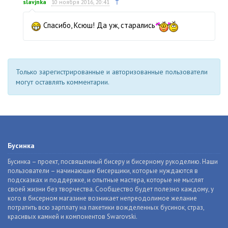
↑
slavjnka
10 ноября 2016, 20:41
Спасибо, Ксюш! Да уж, старались
Только зарегистрированные и авторизованные пользователи
могут оставлять комментарии.
Бусинка
Бусинка – проект, посвященный бисеру и бисерному рукоделию. Наши
пользователи – начинающие бисерщики, которые нуждаются в
подсказках и поддержке, и опытные мастера, которые не мыслят
своей жизни без творчества. Сообщество будет полезно каждому, у
кого в бисерном магазине возникает непреодолимое желание
потратить всю зарплату на пакетики вожделенных бусинок, страз,
красивых камней и компонентов Swarovski.