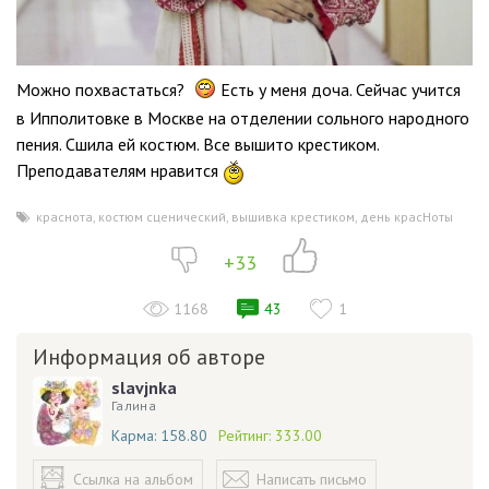
Можно похвастаться?
Есть у меня доча. Сейчас учится
в Ипполитовке в Москве на отделении сольного народного
пения. Сшила ей костюм. Все вышито крестиком.
Преподавателям нравится
краснота
,
костюм сценический
,
вышивка крестиком
,
день красНоты
+33
1168
43
1
Информация об авторе
slavjnka
Галина
Карма:
158.80
Рейтинг:
333.00
Ссылка на альбом
Написать письмо