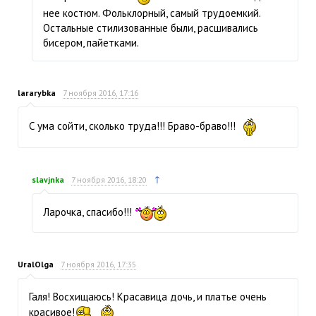
нее костюм. Фольклорный, самый трудоемкий.
Остальные стилизованные были, расшивались
бисером, пайетками.
lararybka
7 ноября 2016, 17:16
С ума сойти, сколько труда!!! Браво-браво!!!
↑
slavjnka
7 ноября 2016, 18:20
Ларочка, спасибо!!!
UralOlga
7 ноября 2016, 17:35
Галя! Восхищаюсь! Красавица дочь, и платье очень
красивое!