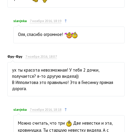
↑
slavjnka
7 ноября 2016, 18:19
Оля, спасибо огромное!
Фру-Фру
7 ноября 2016, 18:07
ух ты красота невозможная! У тебя 2 дочки,
получается? я-то другую видела))
В Ипполитова это правильно! Это в Гнесинку прямая
дорога.
↑
slavjnka
7 ноября 2016, 18:18
Можно считать, что три
Две невестки и эта,
кровинушка. Ты старшую невестку видела. А с