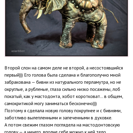
Второй слон на самом деле не второй, а несостоявшийся
первый))) Его голова была сделана и благополучно мной
забракована — бивни из натурального перламутра, но не
округлые, а рубленые, глаза сильно низко посажены, лоб
покатый, как у мастодонта, хобот коротковат… в общем,
самокритикой могу заниматься бесконечно)))
Поэтому я сделала новую голову покрупнее и с бивнями,
заботливо вылепленными и запеченными в духовке.
А потом свежим глазом поглядела на мастодонтовскую
голову — а ничего, вполне себе можно к ней тело