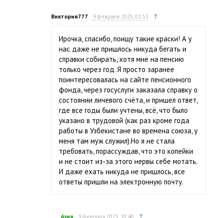
↑
Виктория777
9 февраля 2025, 01:51
Ирочка, спасибо, поищу такие краски! А у
нас даже не пришлось никуда бегать и
справки собирать, хотя мне на пенсию
только через год. Я просто заранее
поинтересовалась на сайте пенсионного
фонда, через госуслуги заказала справку о
состоянии личевого счёта, и пришел ответ,
где все годы были учтены, всё, что было
указано в трудовой (как раз кроме года
работы в Узбекистане во времена союза, у
меня там муж служил).Но я не стала
требовать, порассуждав, что это копейки
и не стоит из-за этого нервы себе мотать.
И даже ехать никуда не пришлось, все
ответы пришли на электронную почту.
↑
Азия
9 февраля 2025, 10:40