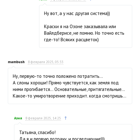
Ну вот, а у нас другая система))
Краски я на Озоне заказывала или
Вайлдберисе, не помню. Но точно есть
где-то! Всяких расцветок)
mambush
8 февраля 2025, 05:33
Ну, первую-то точно положено потратить…
А слоны хороши! Прямо чувствуется, как земля под
ними прогибается… Основательные, притягательные…
Какое-то умиротворение приходит. когда смотришь…
↑
Азия
8 февраля 2025, 14:25
Татьяна, спасибо!
Да я и первую потрачу, и последующие)))