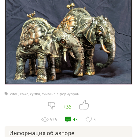
слон
,
кожа
,
сумка
,
сумочка с фермуаром
+35
525
45
3
Информация об авторе