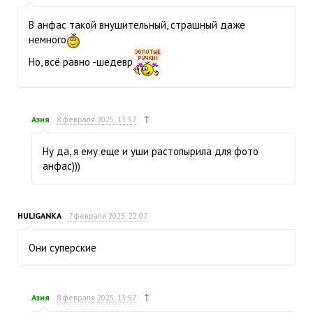
В анфас такой внушительный, страшный даже
немного
Но, всё равно -шедевр
↑
Азия
8 февраля 2025, 13:57
Ну да, я ему еще и уши растопырила для фото
анфас)))
HULIGANKA
7 февраля 2025, 22:07
Они суперские
↑
Азия
8 февраля 2025, 13:57