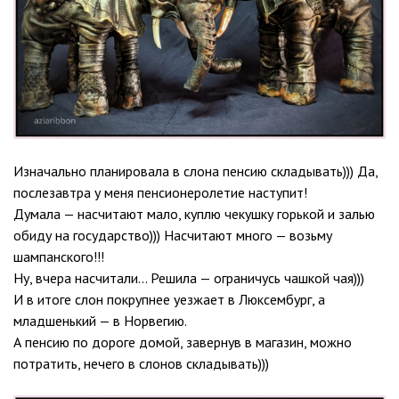
Изначально планировала в слона пенсию складывать))) Да,
послезавтра у меня пенсионеролетие наступит!
Думала — насчитают мало, куплю чекушку горькой и залью
обиду на государство))) Насчитают много — возьму
шампанского!!!
Ну, вчера насчитали… Решила — ограничусь чашкой чая)))
И в итоге слон покрупнее уезжает в Люксембург, а
младшенький — в Норвегию.
А пенсию по дороге домой, завернув в магазин, можно
потратить, нечего в слонов складывать)))