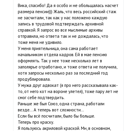
Вика, спасибо! Да я особо и не обольщалась насчет
размера пенсии))) Жаль, что весь российский стаж
не засчитали, так как у нас положено каждую
запись в трудовой подтверждать архивной
справкой. Я запрос во все мыслимые архивы
отправила, но ответа так и не дождалась, что
тоже меня не удивило.
У меня приятельница, она сама работает
начальником отдела кадров. Ей в мае пенсию
оформлять. Так у нее тоже несколько лет в
заполярье отработано, и тоже ответа не получила,
хотя запросы несколько раз за последний год
продублировала.
У мужа друг адвокат (я про него рассказывала как-
то, от него кот на вороне улетел), тоже пару лет не
смог себе подтвердить.
Раньше же был Союз, одна страна, работали
везде… А теперь вот сложности…
Если бы всё посчитали, было бы больше.
Теперь про краску.
Я пользуюсь акриловой краской. Мн, в основном,