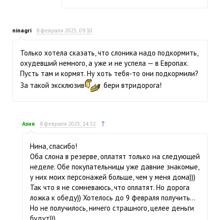
ninagri
8 февраля 2025, 09:10
Только хотела сказать, что слоника надо подкормить,
охудевший немного, а уже и не успела — в Европах.
Пусть там и кормят. Ну хоть тебя-то они подкормили?
За такой эксклюзив
бери втридорога!
↑
Азия
8 февраля 2025, 14:32
Нина, спасибо!
Оба слона в резерве, оплатят только на следующей
неделе. Обе покупательницы уже давние знакомые,
у них моих персонажей больше, чем у меня дома)))
Так что я не сомневаюсь, что оплатят. Но дорога
ложка к обеду)) Хотелось до 9 февраля получить…
Но не получилось, ничего страшного, целее деньги
будут)))