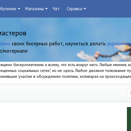
бучение
Магазины
Чат
Справка
мастеров
олио
своих бисерных работ, научиться делать
украшение
е/материале
щено бисероплетению и всему, что есть вокруг него. Любые мнения, ко
прещенных социальных сетях", но не здесь. Любое двоякое толкование п
 принявшие участие в обсуждениях политики, холиварах на происходяще