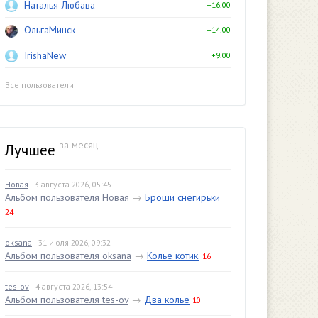
Наталья-Любава
+16.00
ОльгаМинск
+14.00
IrishaNew
+9.00
Все пользователи
за месяц
Лучшее
Новая
· 3 августа 2026, 05:45
Альбом пользователя Новая
→
Броши снегирьки
24
oksana
· 31 июля 2026, 09:32
Альбом пользователя oksana
→
Колье котик.
16
tes-ov
· 4 августа 2026, 13:54
Альбом пользователя tes-ov
→
Два колье
10