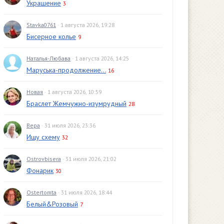
Украшение
3
Stavka0761
· 1 августа 2026, 19:28
Бисерное колье
9
Наталья-Любава
· 1 августа 2026, 14:25
Маруська-продолжение...
16
Новая
· 1 августа 2026, 10:59
Браслет Жемчужно-изумрудный
28
Вера
· 31 июля 2026, 23:36
Ищу схему
32
Ostrovbisera
· 31 июля 2026, 21:02
Фонарик
30
Ostertomta
· 31 июля 2026, 18:44
Белый&Розовый
7