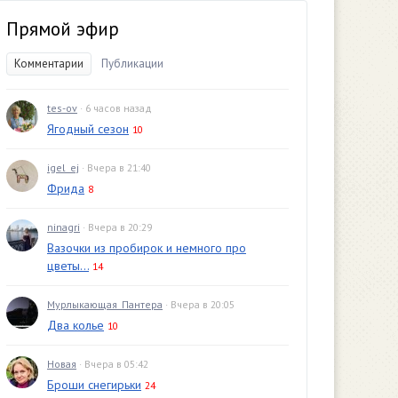
Прямой эфир
Комментарии
Публикации
tes-ov
· 6 часов назад
Ягодный сезон
10
igel_ej
· Вчера в 21:40
Фрида
8
ninagri
· Вчера в 20:29
Вазочки из пробирок и немного про
цветы...
14
Мурлыкающая_Пантера
· Вчера в 20:05
Два колье
10
Новая
· Вчера в 05:42
Броши снегирьки
24