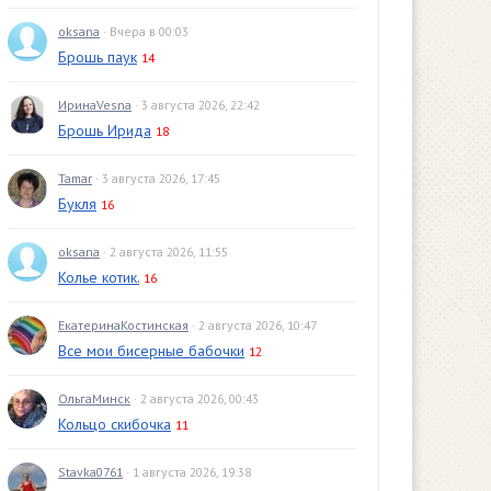
oksana
· Вчера в 00:03
Брошь паук
14
ИринаVesna
· 3 августа 2026, 22:42
Брошь Ирида
18
Tamar
· 3 августа 2026, 17:45
Букля
16
oksana
· 2 августа 2026, 11:55
Колье котик.
16
ЕкатеринаКостинская
· 2 августа 2026, 10:47
Все мои бисерные бабочки
12
ОльгаМинск
· 2 августа 2026, 00:43
Кольцо скибочка
11
Stavka0761
· 1 августа 2026, 19:38