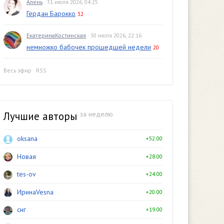
Алень
· 31 июля 2026, 04:25
Гердан Барокко
32
ЕкатеринаКостинская
· 30 июля 2026, 22:16
немножко бабочек прошедшей недели
20
Весь эфир
·
RSS
Лучшие авторы
за неделю
oksana
+52.00
Новая
+28.00
tes-ov
+24.00
ИринаVesna
+20.00
снг
+19.00