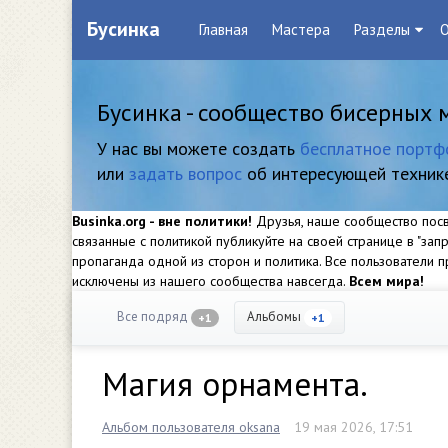
Бусинка
Главная
Мастера
Разделы
О
Бусинка - сообщество бисерных 
У нас вы можете создать
бесплатное портф
или
задать вопрос
об интересующей техник
Businka.org - вне политики!
Друзья, наше сообщество посвя
связанные с политикой публикуйте на своей странице в "за
пропаганда одной из сторон и политика. Все пользователи
исключены из нашего сообщества навсегда.
Всем мира!
Все подряд
Альбомы
+1
+1
Магия орнамента.
Альбом пользователя oksana
19 мая 2026, 17:51