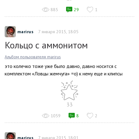
885
29
1
marirus
7 января 2015, 18:05
Кольцо с аммонитом
Альбом пользователя marirus
это колечко тоже уже было давно, давно носится с
комплектом «Ловцы жемчуга» =о) к нему еще и клипсы
33
1059
8
2
marirus
7 января 2015, 18:01