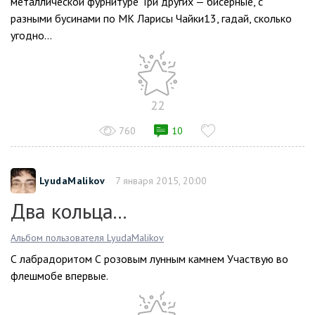
металлической фурнитуре Три других — бисерные, с
разными бусинами по МК Ларисы Чайки13, гадай, сколько
угодно...
22
760
10
LyudaMalikov
7 января 2015, 20:00
Два кольца...
Альбом пользователя LyudaMalikov
С лабрадоритом С розовым лунным камнем Участвую во
флeшмобе впервые.