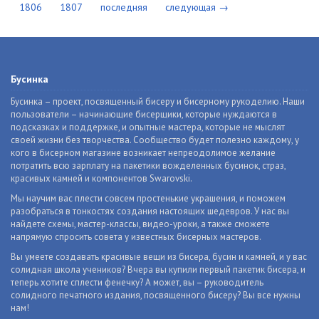
1806
1807
последняя
следующая →
Бусинка
Бусинка – проект, посвященный бисеру и бисерному рукоделию. Наши
пользователи – начинающие бисерщики, которые нуждаются в
подсказках и поддержке, и опытные мастера, которые не мыслят
своей жизни без творчества. Сообщество будет полезно каждому, у
кого в бисерном магазине возникает непреодолимое желание
потратить всю зарплату на пакетики вожделенных бусинок, страз,
красивых камней и компонентов Swarovski.
Мы научим вас плести совсем простенькие украшения, и поможем
разобраться в тонкостях создания настоящих шедевров. У нас вы
найдете схемы, мастер-классы, видео-уроки, а также сможете
напрямую спросить совета у известных бисерных мастеров.
Вы умеете создавать красивые вещи из бисера, бусин и камней, и у вас
солидная школа учеников? Вчера вы купили первый пакетик бисера, и
теперь хотите сплести фенечку? А может, вы – руководитель
солидного печатного издания, посвященного бисеру? Вы все нужны
нам!