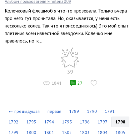
Альбом пользователя k-helen2009
Колечковый флешмоб я что-то прозевала. Только вчера
про него тут прочитала. Но, оказывается, у меня есть
несколько колец. Так что я присоединяюсь) Это мой опыт
плетения всем известной звёздочки. Колечко мне
нравилось, но, к...
39
1841
27
← предыдущая
первая
1789
1790
1791
1792
1793
1794
1795
1796
1797
1798
1799
1800
1801
1802
1803
1804
1805