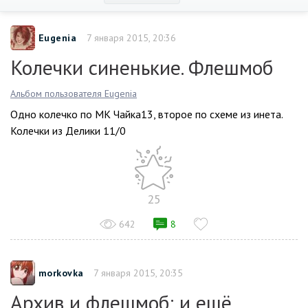
Eugenia
7 января 2015, 20:36
Колечки синенькие. Флешмоб
Альбом пользователя Eugenia
Одно колечко по МК Чайка13, второе по схеме из инета.
Колечки из Делики 11/0
25
642
8
morkovka
7 января 2015, 20:35
Архив и флешмоб: и ещё