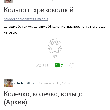
Кольцо с хризоколлой
Альбом пользователя marirus
флэшмоб, так уж флэшмоб! колечко давнее, но тут его еще
не было
32
845
7
k-helen2009
7 января 2015, 17:06
Колечко, колечко, кольцо...
(Архив)