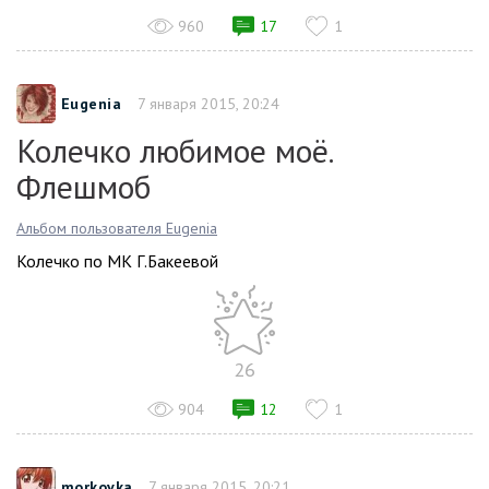
960
17
1
Eugenia
7 января 2015, 20:24
Колечко любимое моё.
Флешмоб
Альбом пользователя Eugenia
Колечко по МК Г.Бакеевой
26
904
12
1
morkovka
7 января 2015, 20:21