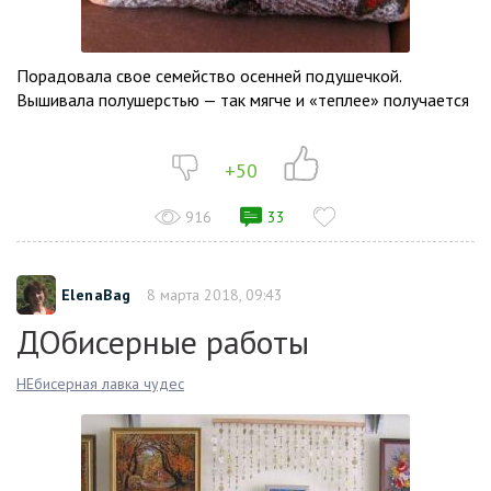
Порадовала свое семейство осенней подушечкой.
Вышивала полушерстью — так мягче и «теплее» получается
+50
916
33
ElenaBag
8 марта 2018, 09:43
ДОбисерные работы
НЕбисерная лавка чудес