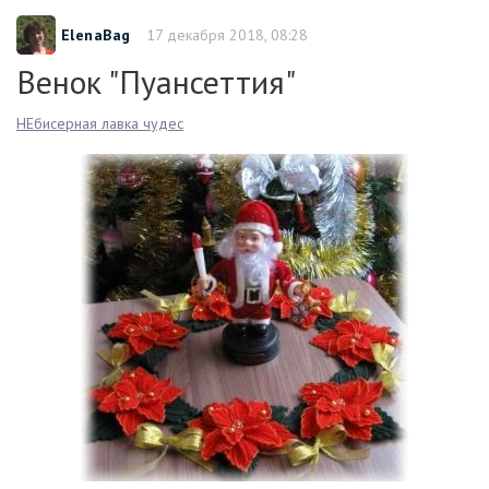
ElenaBag
17 декабря 2018, 08:28
Венок "Пуансеттия"
НЕбисерная лавка чудес