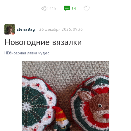
415
34
ElenaBag
26 декабря 2025, 09:36
Новогодние вязалки
НЕбисерная лавка чудес