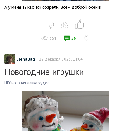
А у меня тыквочки созрели. Всем доброй осени!
351
26
ElenaBag
22 декабря 2023, 11:04
Новогодние игрушки
НЕбисерная лавка чудес