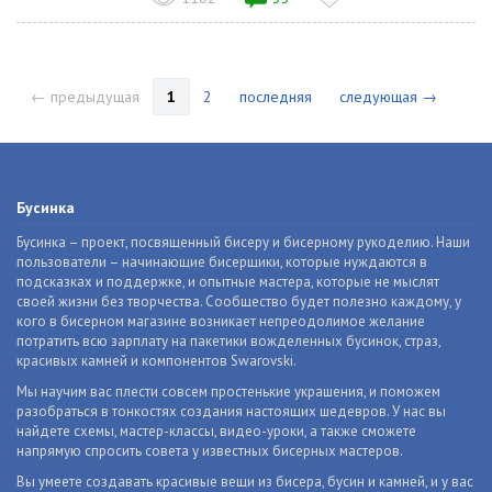
← предыдущая
1
2
последняя
следующая →
Бусинка
Бусинка – проект, посвященный бисеру и бисерному рукоделию. Наши
пользователи – начинающие бисерщики, которые нуждаются в
подсказках и поддержке, и опытные мастера, которые не мыслят
своей жизни без творчества. Сообщество будет полезно каждому, у
кого в бисерном магазине возникает непреодолимое желание
потратить всю зарплату на пакетики вожделенных бусинок, страз,
красивых камней и компонентов Swarovski.
Мы научим вас плести совсем простенькие украшения, и поможем
разобраться в тонкостях создания настоящих шедевров. У нас вы
найдете схемы, мастер-классы, видео-уроки, а также сможете
напрямую спросить совета у известных бисерных мастеров.
Вы умеете создавать красивые вещи из бисера, бусин и камней, и у вас