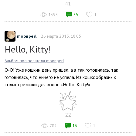
41
1393
35
1
moonperl
26 марта 2015, 18:05
Hello, Kitty!
Альбом пользователя moonperl
O-O! Уже кошкин день пришел, а я так готовилась, так
готовилась, что ничего не успела. Из кошкообразных
только резинки для волос «Hello, Kitty!»
22
782
16
1