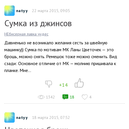
natyy
22 марта 2015, 09:05
Сумка из джинсов
НЕбисерная лавка чудес
Давненько не возникало желания сесть за швейную
машинку)) Сумка по мотивам МК Ланы Цветочек — это
брошь, можно снять. Ремешок тоже можно сменить. Вид
сзади: Основное отличие от МК — молнию пришивала к
планке. Мне...
+14
1342
18
4
natyy
18 марта 2015, 07:52