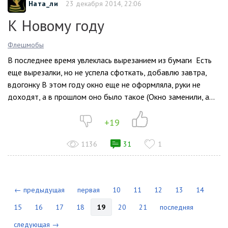
Ната_ли
23 декабря 2014, 22:06
К Новому году
Флешмобы
В последнее время увлеклась вырезанием из бумаги Есть
еще вырезалки, но не успела сфоткать, добавлю завтра,
вдогонку В этом году окно еще не оформляла, руки не
доходят, а в прошлом оно было такое (Окно заменили, а...
+19
1136
31
1
← предыдущая
первая
10
11
12
13
14
15
16
17
18
19
20
21
последняя
следующая →