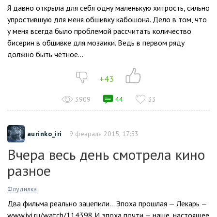
Я давно открыла для себя одну маленькую хитрость, сильно
упростившую для меня обшивку кабошона. Дело в том, что
у меня всегда было проблемой рассчитать количество
бисерин в обшивке для мозаики. Ведь в первом ряду
должно быть чётное...
+43
3909
44
33
aurinko_iri
9 февраля 2015, 17:53
Вчера весь день смотрела кино
разное
Флудилка
Два фильма реально зацепили… Эпоха прошлая — Лекарь —
www.ivi.ru/watch/114398 И эпоха почти — наше, настоящее