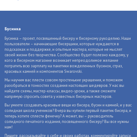
Бусинка
Бусинка – проект, посвященный бисеру и бисерному рукоделию. Наши
пользователи – начинающие бисерщики, которые нуждаются в
подсказках и поддержке, и опытные мастера, которые не мыслят
своей жизни без творчества. Сообщество будет полезно каждому, у
кого в бисерном магазине возникает непреодолимое желание
потратить всю зарплату на пакетики вожделенных бусинок, страз,
красивых камней и компонентов Swarovski.
Мы научим вас плести совсем простенькие украшения, и поможем
разобраться в тонкостях создания настоящих шедевров. У нас вы
найдете схемы, мастер-классы, видео-уроки, а также сможете
напрямую спросить совета у известных бисерных мастеров.
Вы умеете создавать красивые вещи из бисера, бусин и камней, и у вас
солидная школа учеников? Вчера вы купили первый пакетик бисера, и
теперь хотите сплести фенечку? А может, вы – руководитель
солидного печатного издания, посвященного бисеру? Вы все нужны
нам!
Пишите, рассказывайте о себе и своих работах, комментируйте записи,