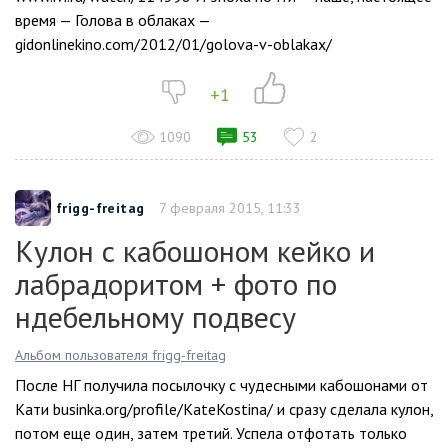
время — Голова в облаках —
gidonlinekino.com/2012/01/golova-v-oblakax/
+1
1090
53
2
frigg-freitag
7 февраля 2015, 11:33
Кулон с кабошоном кейко и
лабрадоритом + фото по
ндебельному подвесу
Альбом пользователя frigg-freitag
После НГ получила посылочку с чудесными кабошонами от
Кати businka.org/profile/KateKostina/ и сразу сделала кулон,
потом еще один, затем третий. Успела отфотать только