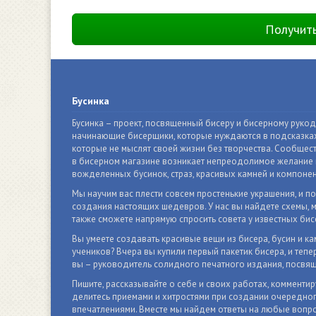
Получит
Бусинка
Бусинка – проект, посвященный бисеру и бисерному руко
начинающие бисерщики, которые нуждаются в подсказках
которые не мыслят своей жизни без творчества. Сообщест
в бисерном магазине возникает непреодолимое желание п
вожделенных бусинок, страз, красивых камней и компонен
Мы научим вас плести совсем простенькие украшения, и п
создания настоящих шедевров. У нас вы найдете схемы, м
также сможете напрямую спросить совета у известных бис
Вы умеете создавать красивые вещи из бисера, бусин и ка
учеников? Вчера вы купили первый пакетик бисера, и тепер
вы – руководитель солидного печатного издания, посвящ
Пишите, рассказывайте о себе и своих работах, комментир
делитесь приемами и хитростями при создании очередно
впечатлениями. Вместе мы найдем ответы на любые вопро