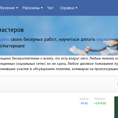
бучение
Магазины
Чат
Справка
мастеров
олио
своих бисерных работ, научиться делать
украшение
е/материале
щено бисероплетению и всему, что есть вокруг него. Любые мнения, ко
прещенных социальных сетях", но не здесь. Любое двоякое толкование п
 принявшие участие в обсуждениях политики, холиварах на происходяще
Карма
Рейтинг
94.60
+2474.00