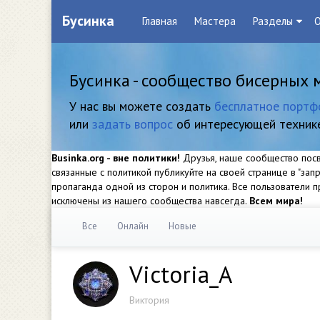
Бусинка
Главная
Мастера
Разделы
О
Бусинка - сообщество бисерных 
У нас вы можете создать
бесплатное портф
или
задать вопрос
об интересующей техник
Businka.org - вне политики!
Друзья, наше сообщество посвя
связанные с политикой публикуйте на своей странице в "за
пропаганда одной из сторон и политика. Все пользователи
исключены из нашего сообщества навсегда.
Всем мира!
Все
Онлайн
Новые
Victoria_A
Виктория