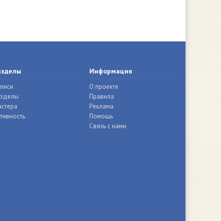
азделы
Информация
писи
О проекте
азделы
Правила
стера
Реклама
тивность
Помощь
Связь с нами