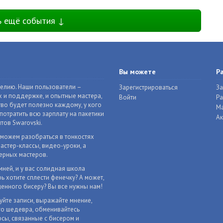
ь ещё события ↓
Вы можете
Р
делию. Наши пользователи –
Зарегистрироваться
За
 и поддержке, и опытные мастера,
Войти
Р
во будет полезно каждому, у кого
Ма
отратить всю зарплату на пакетики
Ак
тов Swarovski.
оможем разобраться в тонкостях
астер-классы, видео-уроки, а
ерных мастеров.
мней, и у вас солидная школа
ь хотите сплести фенечку? А может,
енного бисеру? Вы все нужны нам!
уйте записи, выражайте мнение,
го шедевра, обменивайтесь
сы, связанные с бисером и