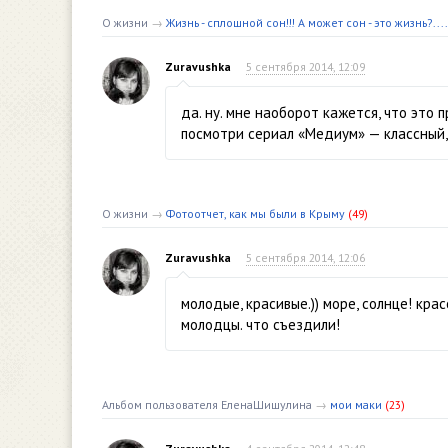
О жизни
→
Жизнь - сплошной сон!!! А может сон - это жизнь?....
Zuravushka
5 сентября 2014, 12:09
да. ну. мне наоборот кажется, что это
посмотри сериал «Медиум» — классный, 
О жизни
→
Фотоотчет, как мы были в Крыму
(49)
Zuravushka
5 сентября 2014, 12:06
молодые, красивые.)) море, солнце! крас
молодцы. что съездили!
Альбом пользователя ЕленаШишулина
→
мои маки
(23)