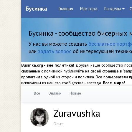
Бусинка
Главная
Мастера
Разделы
О
Бусинка - сообщество бисерных 
У нас вы можете создать
бесплатное портф
или
задать вопрос
об интересующей техник
Businka.org - вне политики!
Друзья, наше сообщество посвя
связанные с политикой публикуйте на своей странице в "за
пропаганда одной из сторон и политика. Все пользователи
исключены из нашего сообщества навсегда.
Всем мира!
Все
Онлайн
Новые
Zuravushka
Ольга