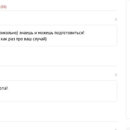
(32)
0
 прикольно) знаешь и можешь подготовиться!
как раз про ваш случай)
0
ота!