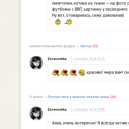
пинеточки, котики из ткани — на фото 
футболки с ВВП, картинку у последнего
Ну вот, отоварилась, сижу довольная)
Альбом пользователя Доджи
→
Галстук
(33)
Zuravushka
3 сентября 2014, 10:55
красиво! мира вам! ск
О жизни
→
Путешествие в Аризону неделю назад
(26)
Zuravushka
2 сентября 2014, 09:00
Алла, очень интересно! Я всегда читаю