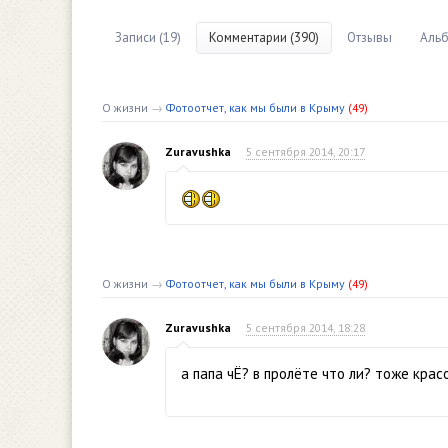
Записи (19)
Комментарии (390)
Отзывы
Альб
О жизни
→
Фотоотчет, как мы были в Крыму
(49)
Zuravushka
5 сентября 2014, 20:17
О жизни
→
Фотоотчет, как мы были в Крыму
(49)
Zuravushka
5 сентября 2014, 18:28
а папа чЁ? в пролёте что ли? тоже крас