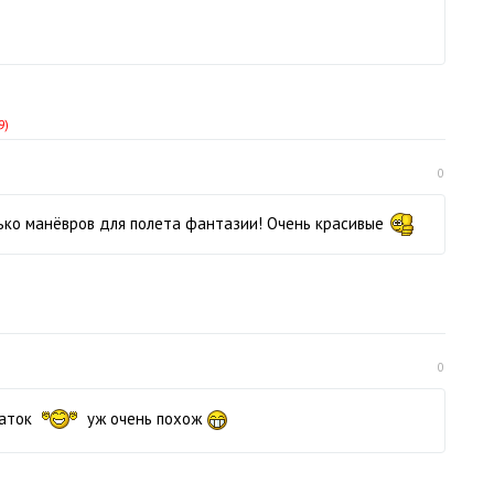
9)
0
ько манёвров для полета фантазии! Очень красивые
0
латок
уж очень похож