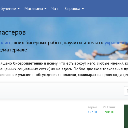
бучение
Магазины
Чат
Справка
мастеров
олио
своих бисерных работ, научиться делать
украшение
е/материале
щено бисероплетению и всему, что есть вокруг него. Любые мнения, ко
прещенных социальных сетях", но не здесь. Любое двоякое толкование п
 принявшие участие в обсуждениях политики, холиварах на происходяще
Карма
Рейтинг
197.60
+983.00