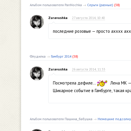
Альбом пользователя PanNochka
→
Серьги (разные)
(38)
Zuravushka
27 августа 2014, 10:40
последние розовые — просто ахххх аххх
Флудилка
→
Гамбург 2014
(38)
Zuravushka
26 августа 2014, 11:33
Посмотрела дефиле…
Лена МК — т
Шикарное событие в Гамбурге, такая кра
Альбом пользователя Пашина_бабушка
→
Немецкие подсолн