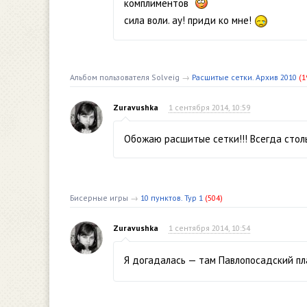
комплиментов
сила воли. ау! приди ко мне!
Альбом пользователя Solveig
→
Расшитые сетки. Архив 2010
(1
Zuravushka
1 сентября 2014, 10:59
Обожаю расшитые сетки!!! Всегда стол
Бисерные игры
→
10 пунктов. Тур 1
(504)
Zuravushka
1 сентября 2014, 10:54
Я догадалась — там Павлопосадский п