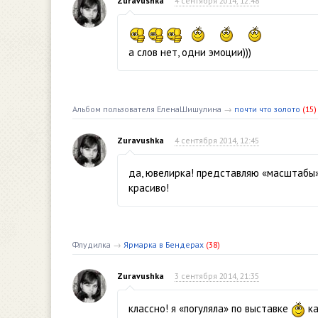
Zuravushka
4 сентября 2014, 12:48
а слов нет, одни эмоции)))
Альбом пользователя ЕленаШишулина
→
почти что золото
(15)
Zuravushka
4 сентября 2014, 12:45
да, ювелирка! представляю «масштабы».
красиво!
Флудилка
→
Ярмарка в Бендерах
(38)
Zuravushka
3 сентября 2014, 21:35
классно! я «погуляла» по выставке
ка