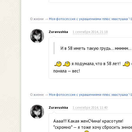
О жизни
→
Моя фотосессия с украшениями плюс хвастушка "-14
Zuravushka
1 сентября 2014, 21:18
И в 58 иметь такую грудь… ммммм…
я подумала, что в 58 лет!
поняла — вес!
О жизни
→
Моя фотосессия с украшениями плюс хвастушка "-14
Zuravushka
1 сентября 2014, 11:40
Аааа!!! Какая женСЧина! красотуля!
*скромно* — я тоже хочу сбросить энное