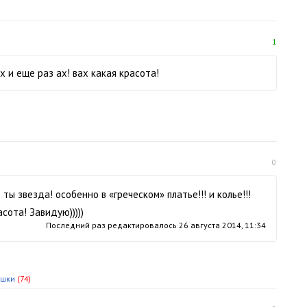
1
 и еще раз ах! вах какая красота!
0
ы звезда! особенно в «греческом» платье!!! и колье!!!
сота! Завидую)))))
Последний раз редактировалось
26 августа 2014, 11:34
ушки
(74)