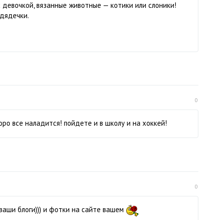
с девочкой, вязанные животные — котики или слоники!
 дядечки.
0
оро все наладится! пойдете и в школу и на хоккей!
0
 ваши блоги))) и фотки на сайте вашем