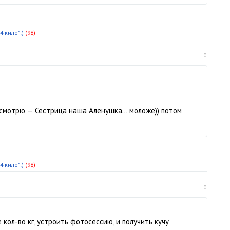
 кило":)
(98)
0
смотрю — Сестрица наша Алёнушка… моложе)) потом
 кило":)
(98)
0
 кол-во кг, устроить фотосессию, и получить кучу