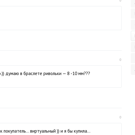
0
0
)) думаю в браслете ривольки — 8 -10 мм???
0
к покупатель… виртуальный )) и я бы купила…