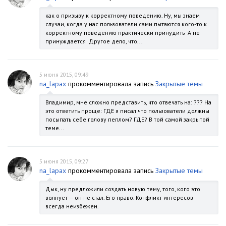
как о призыву к корректному поведению. Ну, мы знаем
случаи, когда у нас пользователи сами пытаются кого-то к
корректному поведению практически принудить А не
принуждается Другое дело, что...
5 июня 2015, 09:49
na_lapax
прокомментировала запись
Закрытые темы
Владимир, мне сложно представить, что отвечать на: ??? На
это ответить проще: ГДЕ я писал что пользователи должны
посыпать себе голову пеплом? ГДЕ? В той самой закрытой
теме...
5 июня 2015, 09:27
na_lapax
прокомментировала запись
Закрытые темы
Дык, ну предложили создать новую тему, того, кого это
волнует — он не стал. Его право. Конфликт интересов
всегда неизбежен.