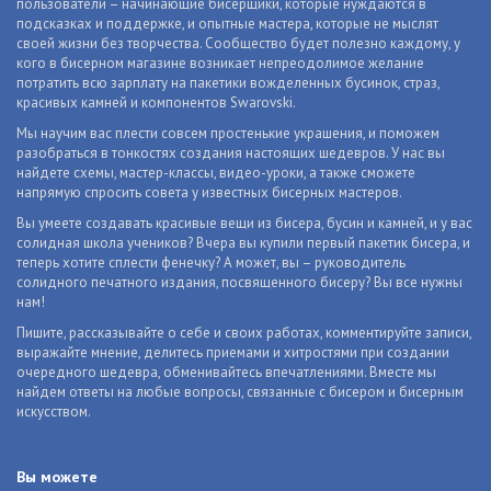
пользователи – начинающие бисерщики, которые нуждаются в
подсказках и поддержке, и опытные мастера, которые не мыслят
своей жизни без творчества. Сообщество будет полезно каждому, у
кого в бисерном магазине возникает непреодолимое желание
потратить всю зарплату на пакетики вожделенных бусинок, страз,
красивых камней и компонентов Swarovski.
Мы научим вас плести совсем простенькие украшения, и поможем
разобраться в тонкостях создания настоящих шедевров. У нас вы
найдете схемы, мастер-классы, видео-уроки, а также сможете
напрямую спросить совета у известных бисерных мастеров.
Вы умеете создавать красивые вещи из бисера, бусин и камней, и у вас
солидная школа учеников? Вчера вы купили первый пакетик бисера, и
теперь хотите сплести фенечку? А может, вы – руководитель
солидного печатного издания, посвященного бисеру? Вы все нужны
нам!
Пишите, рассказывайте о себе и своих работах, комментируйте записи,
выражайте мнение, делитесь приемами и хитростями при создании
очередного шедевра, обменивайтесь впечатлениями. Вместе мы
найдем ответы на любые вопросы, связанные с бисером и бисерным
искусством.
Вы можете