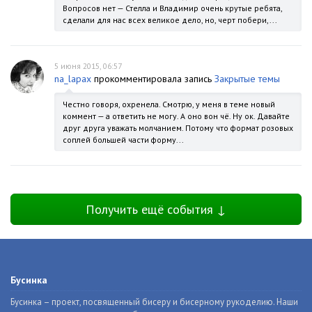
Вопросов нет — Стелла и Владимир очень крутые ребята,
сделали для нас всех великое дело, но, черт побери,...
5 июня 2015, 06:57
na_lapax
прокомментировала запись
Закрытые темы
Честно говоря, охренела. Смотрю, у меня в теме новый
коммент — а ответить не могу. А оно вон чё. Ну ок. Давайте
друг друга уважать молчанием. Потому что формат розовых
соплей большей части форму...
Получить ещё события ↓
Бусинка
Бусинка – проект, посвященный бисеру и бисерному рукоделию. Наши