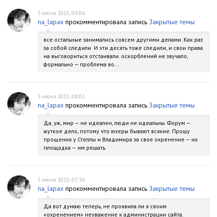
5 июня 2015, 09:06
na_lapax
прокомментировала запись
Закрытые темы
все остальные занимались совсем другими делами. Как раз
за собой следили И эти десять тоже следили, и свои права
на выговориться отстаивали. оскорблений не звучало,
формально — проблема во...
5 июня 2015, 08:02
na_lapax
прокомментировала запись
Закрытые темы
Да, уж, мир — не идеален, люди не идеальны. Форум —
жуткое дело, потому что юзеры бывают всякие. Прошу
прощения у Стеллы и Владимира за свое охренение — их
площадка — им решать.
5 июня 2015, 07:36
na_lapax
прокомментировала запись
Закрытые темы
Да вот думаю теперь, не проявила ли я своим
«охренением» неуважение к администрации сайта.