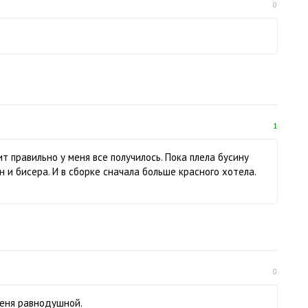
0
1
т правильно у меня все получилось. Пока плела бусину
 и бисера. И в сборке сначала больше красного хотела.
0
меня равнодушной.