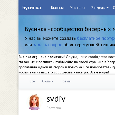
Бусинка
Главная
Мастера
Разделы
О
Бусинка - сообщество бисерных 
У нас вы можете создать
бесплатное портф
или
задать вопрос
об интересующей техник
Businka.org - вне политики!
Друзья, наше сообщество посвя
связанные с политикой публикуйте на своей странице в "за
пропаганда одной из сторон и политика. Все пользователи
исключены из нашего сообщества навсегда.
Всем мира!
Все
Онлайн
Новые
svdiv
Светлана