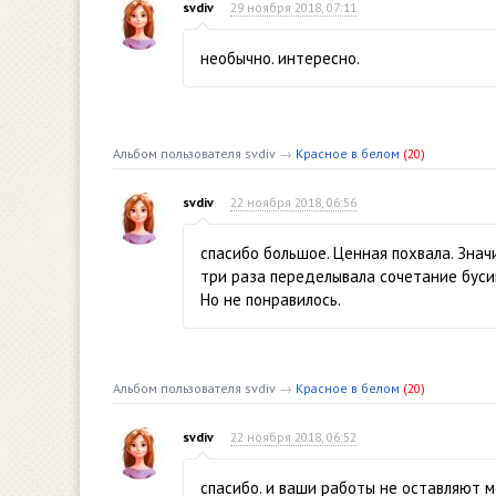
svdiv
29 ноября 2018, 07:11
необычно. интересно.
Альбом пользователя svdiv
→
Красное в белом
(20)
svdiv
22 ноября 2018, 06:56
спасибо большое. Ценная похвала. Значи
три раза переделывала сочетание бусин
Но не понравилось.
Альбом пользователя svdiv
→
Красное в белом
(20)
svdiv
22 ноября 2018, 06:52
спасибо. и ваши работы не оставляют 