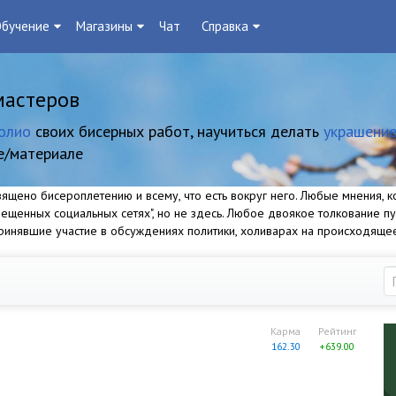
бучение
Магазины
Чат
Справка
мастеров
олио
своих бисерных работ, научиться делать
украшение
е/материале
щено бисероплетению и всему, что есть вокруг него. Любые мнения, ко
прещенных социальных сетях", но не здесь. Любое двоякое толкование п
 принявшие участие в обсуждениях политики, холиварах на происходяще
Карма
Рейтинг
162.30
+639.00