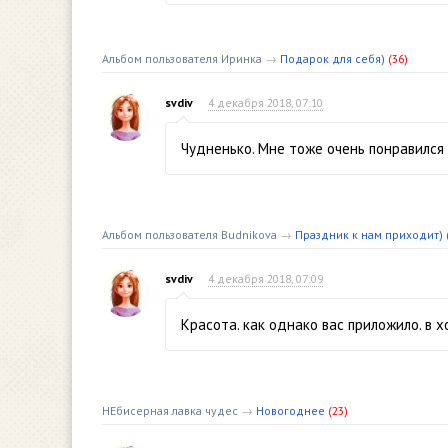
Альбом пользователя Иринка
→
Подарок для себя)
(36)
svdiv
4 декабря 2018, 07:10
Чудненько. Мне тоже очень понравился
Альбом пользователя Budnikova
→
Праздник к нам приходит)
svdiv
4 декабря 2018, 07:09
Красота. как однако вас приложило. в 
НЕбисерная лавка чудес
→
Новогоднее
(23)