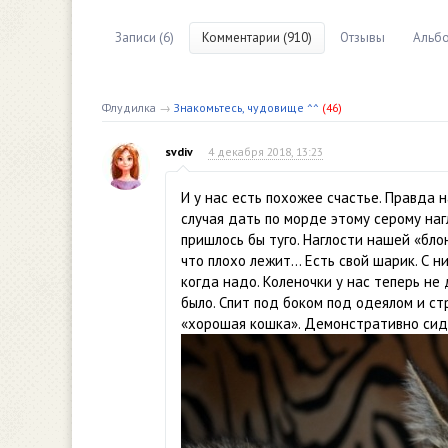
Записи (6)
Комментарии (910)
Отзывы
Альбо
Флудилка
→
Знакомьтесь, чудовище ^^
(46)
svdiv
4 декабря 2018, 13:23
И у нас есть похожее счастье. Правда 
случая дать по морде этому серому наг
пришлось бы туго. Наглости нашей «бло
что плохо лежит… Есть свой шарик. С ни
когда надо. Коленочки у нас теперь не 
было. Спит под боком под одеялом и ст
«хорошая кошка». Демонстративно сиди