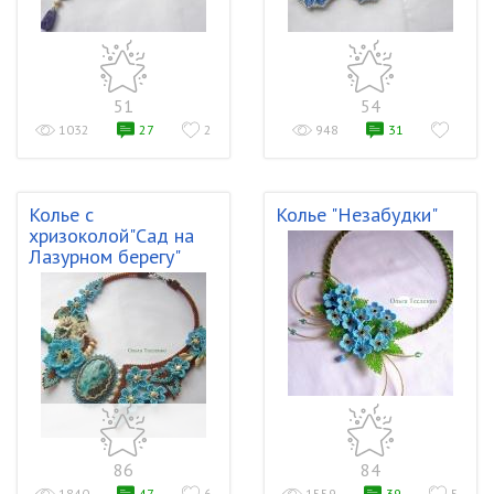
51
54
1032
27
2
948
31
Колье с
Колье "Незабудки"
хризоколой"Сад на
Лазурном берегу"
86
84
1840
47
6
1559
39
5