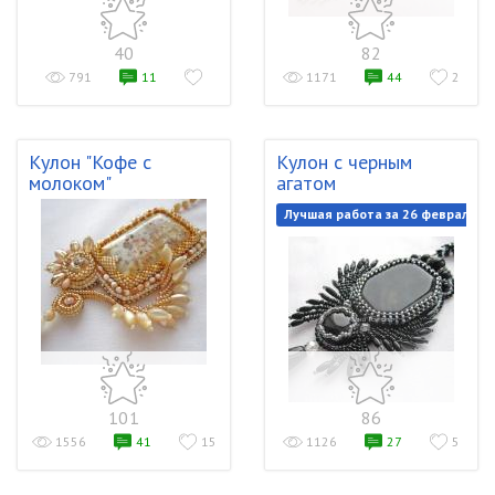
40
82
791
11
1171
44
2
Кулон "Кофе с
Кулон с черным
молоком"
агатом
Лучшая работа за 26 февраля 2
101
86
1556
41
15
1126
27
5