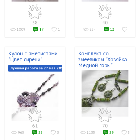
38
40
1009
17
1
854
12
Кулон с аметистами
Комплект со
"Цвет сирени"
змеевиком "Хозяйка
Медной горы"
Лучшая работа за 27 мая 2018
61
70
965
25
3
1135
29
5