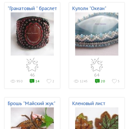
"Гранатовый " браслет
Кулолн "Океан"
46
64
950
14
2
1245
20
5
Брошь "Майский жук"
Кленовый лист