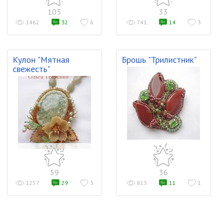
105
33
1462
32
6
741
14
3
Кулон "Мятная
Брошь "Трилистник"
свежесть"
59
36
1257
29
3
813
11
1