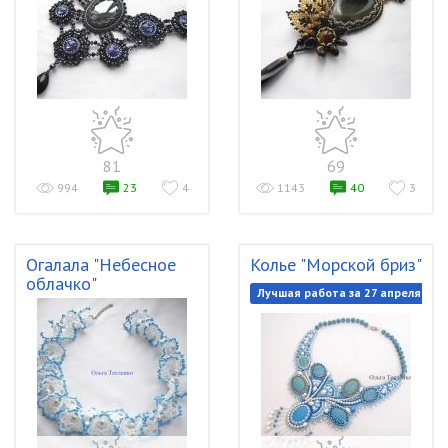
81
69
994
23
4
1143
40
3
Огалала "Небесное
Колье "Морской бриз"
облачко"
Лучшая работа за 27 апреля 201