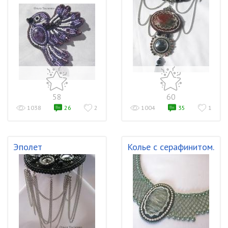
58
60
1038
26
2
1004
35
1
Эполет
Колье с серафинитом.