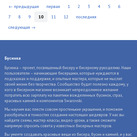
← предыдущая
первая
1
2
3
4
5
6
7
8
9
10
11
12
последняя
следующая →
Бусинка
Бусинка – проект, посвященный бисеру и бисерному рукоделию. Наши
пользователи – начинающие бисерщики, которые нуждаются в
подсказках и поддержке, и опытные мастера, которые не мыслят
своей жизни без творчества. Сообщество будет полезно каждому, у
кого в бисерном магазине возникает непреодолимое желание
потратить всю зарплату на пакетики вожделенных бусинок, страз,
красивых камней и компонентов Swarovski.
Мы научим вас плести совсем простенькие украшения, и поможем
разобраться в тонкостях создания настоящих шедевров. У нас вы
найдете схемы, мастер-классы, видео-уроки, а также сможете
напрямую спросить совета у известных бисерных мастеров.
Вы умеете создавать красивые вещи из бисера, бусин и камней, и у вас