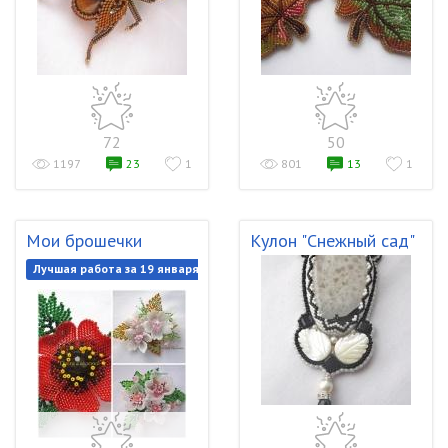
72
50
1197
23
1
801
13
1
Мои брошечки
Кулон "Снежный сад"
Лучшая работа за 19 января 2018