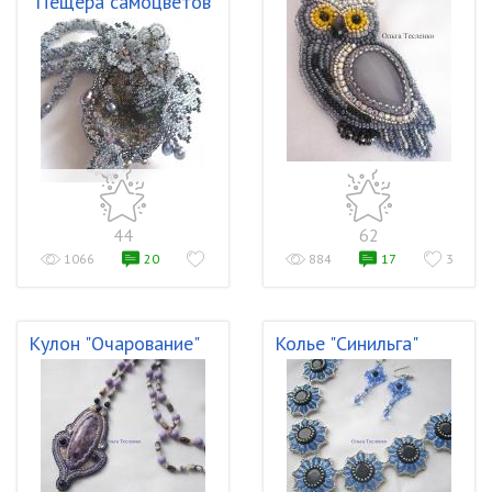
"Пещера самоцветов"
44
62
1066
20
884
17
3
Кулон "Очарование"
Колье "Синильга"