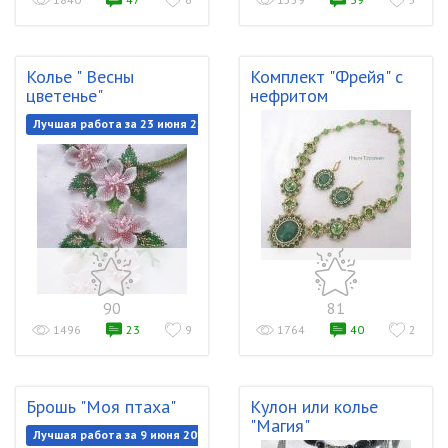
Колье " Весны
Комплект "Фрейя" с
цветенье"
нефритом
Лучшая работа за 23 июня 2018
90
81
1496
23
9
1764
40
2
Брошь "Моя птаха"
Кулон или колье
"Магия"
Лучшая работа за 9 июня 2018