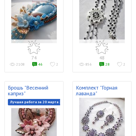
74
48
2108
46
2
856
28
2
Брошь "Весенний
Комплект "Горная
каприз"
лаванда"
Лучшая работа за 20 марта 2020