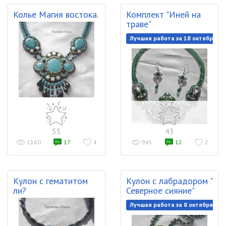
Колье Магия востока.
Комплект "Иней на
траве"
Лучшая работа за 18 октября 20
55
43
1160
17
4
945
12
2
Кулон с гематитом
Кулон с лабрадором "
ли?
Северное сияние"
Лучшая работа за 8 октября 201