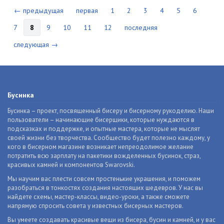
← предыдущая
первая
1
2
3
4
5
6
7
8
9
10
11
12
последняя
следующая →
Бусинка
Бусинка – проект, посвященный бисеру и бисерному рукоделию. Наши
пользователи – начинающие бисерщики, которые нуждаются в
подсказках и поддержке, и опытные мастера, которые не мыслят
своей жизни без творчества. Сообщество будет полезно каждому, у
кого в бисерном магазине возникает непреодолимое желание
потратить всю зарплату на пакетики вожделенных бусинок, страз,
красивых камней и компонентов Swarovski.
Мы научим вас плести совсем простенькие украшения, и поможем
разобраться в тонкостях создания настоящих шедевров. У нас вы
найдете схемы, мастер-классы, видео-уроки, а также сможете
напрямую спросить совета у известных бисерных мастеров.
Вы умеете создавать красивые вещи из бисера, бусин и камней, и у вас