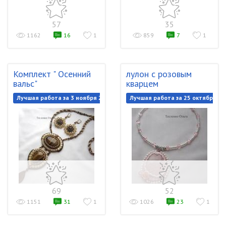
57
35
1162
16
1
859
7
1
Комплект " Осенний
лулон с розовым
вальс"
кварцем
Лучшая работа за 3 ноября 2019
Лучшая работа за 25 октября 20
69
52
1151
31
1
1026
23
1