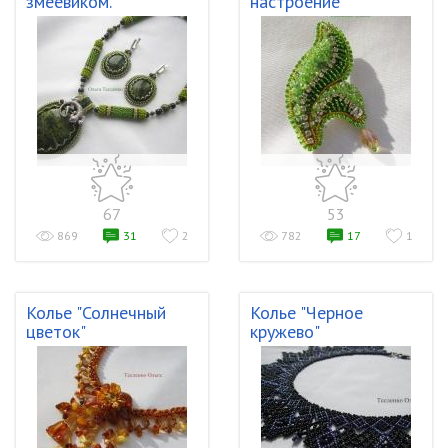
змеевиком.
настроение"
67
53
869
31
2
782
17
1
Колье "Солнечный
Колье "Черное
цветок"
кружево"