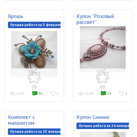
Брошь
Кулон "Розовый
рассвет"
Лучшая работа за 5 февраля 2020
78
60
1175
35
2
1130
19
4
Комплект с
Кулон Сияние
малахитом
Лучшая работа за 24 января 202
Лучшая работа за 25 января 2020