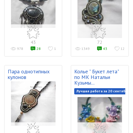
43
72
978
28
1
1349
43
12
Пара однотипных
Колье " Букет лета"
кулонов
по МК Натальи
Кузьмы...
Лучшая работа за 20 сентября 