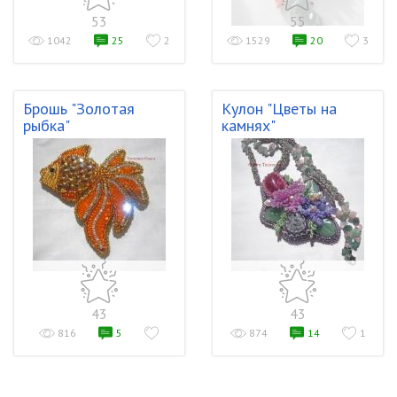
53
55
1042
25
2
1529
20
3
Брошь "Золотая
Кулон "Цветы на
рыбка"
камнях"
43
43
816
5
874
14
1