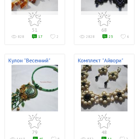
51
68
828
17
2
2828
23
6
Кулон "Весенний"
Комплект "Айвори"
79
48
1413
45
8
832
11
2