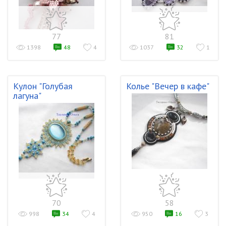
77
81
1398
48
4
1037
32
1
Кулон "Голубая
Колье "Вечер в кафе"
лагуна"
70
58
998
34
4
950
16
3