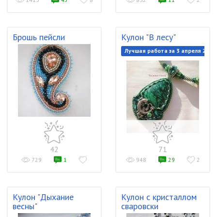
Брошь пейсли
Кулон "В лесу"
Лучшая работа за 3 апреля 2020
42
71
729
1
948
29
2
Кулон "Дыхание
Кулон с кристаллом
весны"
сваровски