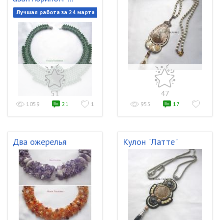
Лучшая работа за 24 марта 2019
51
47
1059
21
1
955
17
Два ожерелья
Кулон "Латте"