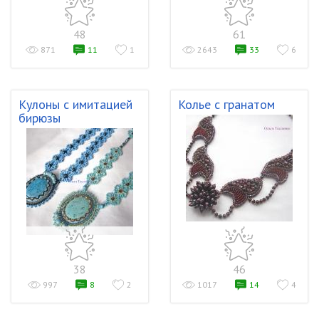
48
61
871
11
1
2643
33
6
Кулоны с имитацией
Колье с гранатом
бирюзы
38
46
997
8
2
1017
14
4