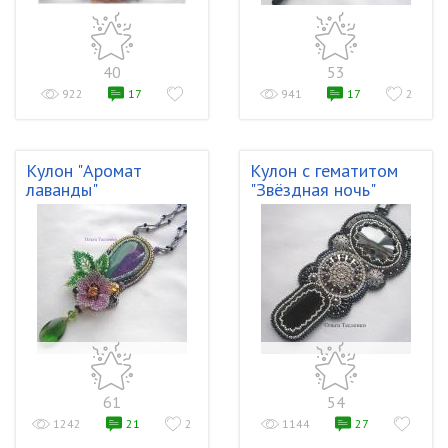
40
53
922
17
941
17
2
Кулон "Аромат
Кулон с гематитом
лаванды"
"Звёздная ночь"
61
54
1242
21
2
1144
27