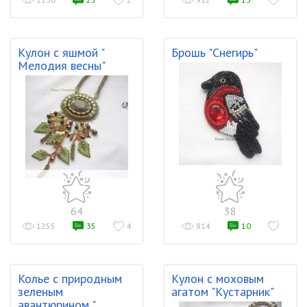
Кулон с яшмой "
Брошь "Снегирь"
Мелодия весны"
64
38
1255
35
4
814
10
Колье с природным
Кулон с моховым
зеленым
агатом "Кустарник"
авантюрином "...