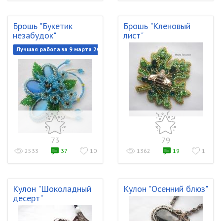
Брошь "Букетик
Брошь "Кленовый
незабудок"
лист"
Лучшая работа за 9 марта 2019
73
79
2533
37
10
1362
19
1
Кулон "Шоколадный
Кулон "Осенний блюз"
десерт"