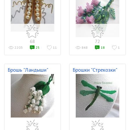
68
72
2203
25
11
848
18
1
Брошь "Ландыши"
Брошки "Стрекозки"