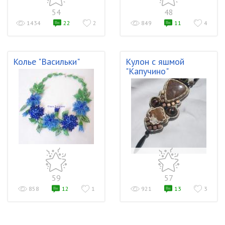
54
48
1434
22
2
849
11
4
Колье "Васильки"
Кулон с яшмой
"Капучино"
59
57
858
12
1
921
13
3