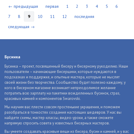
← предыдущая
первая
1
2
3
4
5
6
7
8
9
10
11
12
последняя
следующая →
Бусинка
Бусинка – проект, посвященный бисеру и бисерному рукоделию. Наши
пользователи – начинающие бисерщики, которые нуждаются в
подсказках и поддержке, и опытные мастера, которые не мыслят
своей жизни без творчества. Сообщество будет полезно каждому, у
кого в бисерном магазине возникает непреодолимое желание
потратить всю зарплату на пакетики вожделенных бусинок, страз,
красивых камней и компонентов Swarovski.
Мы научим вас плести совсем простенькие украшения, и поможем
разобраться в тонкостях создания настоящих шедевров. У нас вы
найдете схемы, мастер-классы, видео-уроки, а также сможете
напрямую спросить совета у известных бисерных мастеров.
Вы умеете создавать красивые вещи из бисера, бусин и камней, и у вас