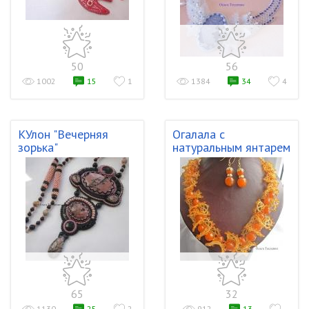
50
56
1002
15
1
1384
34
4
КУлон "Вечерняя
Огалала с
зорька"
натуральным янтарем
65
32
1130
25
2
912
13