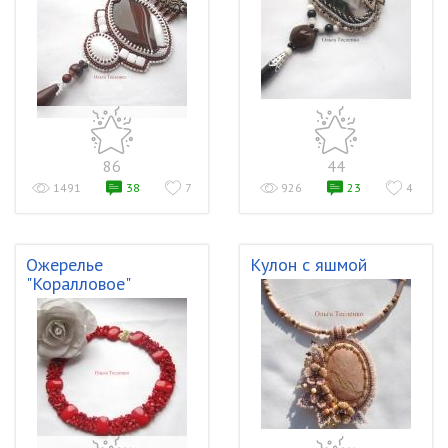
86
44
1491
38
7
926
23
4
Ожерелье
Кулон с яшмой
"Коралловое"