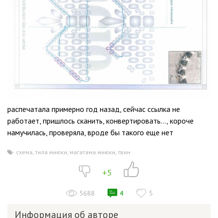
распечатала примерно год назад, сейчас ссылка не
работает, пришлось сканить, конвертировать..., короче
намучилась, проверяла, вроде бы такого еще
нет
схема
,
тила миюки
,
магатама миюки
,
твин
+5
5688
4
5
Информация об авторе