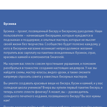
Бусинка
Бусинка – проект, посвященный бисеру и бисерному рукоделию. Наши
пользователи – начинающие бисерщики, которые нуждаются в
подсказках и поддержке, и опытные мастера, которые не мыслят
своей жизни без творчества. Сообщество будет полезно каждому, у
кого в бисерном магазине возникает непреодолимое желание
потратить всю зарплату на пакетики вожделенных бусинок, страз,
красивых камней и компонентов Swarovski.
Мы научим вас плести совсем простенькие украшения, и поможем
разобраться в тонкостях создания настоящих шедевров. У нас вы
найдете схемы, мастер-классы, видео-уроки, а также сможете
напрямую спросить совета у известных бисерных мастеров.
Вы умеете создавать красивые вещи из бисера, бусин и камней, и у вас
солидная школа учеников? Вчера вы купили первый пакетик бисера, и
теперь хотите сплести фенечку? А может, вы – руководитель
солидного печатного издания, посвященного бисеру? Вы все нужны
нам!