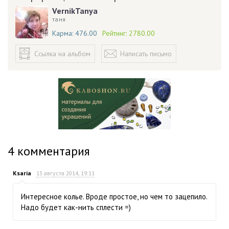
VernikTanya
таня
Карма:
476.00
Рейтинг:
2780.00
Ссылка на альбом
Написать письмо
4
комментария
Ksaria
13 августа 2014, 19:11
Интересное колье. Вроде простое, но чем то зацепило.
Надо будет как-нить сплести =)