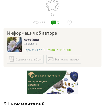
38
487
31
Информация об авторе
svezlana
Светлана
Карма:
342.30
Рейтинг:
4196.00
Ссылка на альбом
Написать письмо
31
комментарий