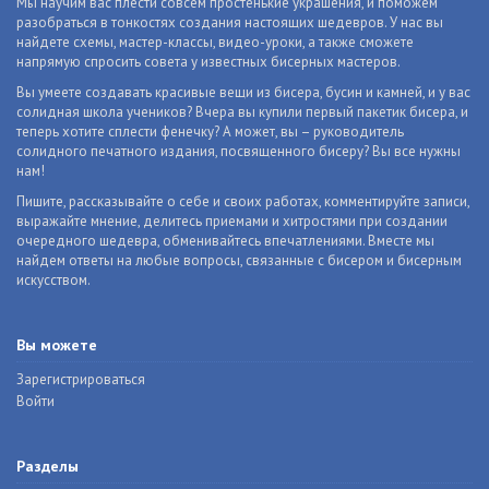
Мы научим вас плести совсем простенькие украшения, и поможем
разобраться в тонкостях создания настоящих шедевров. У нас вы
найдете схемы, мастер-классы, видео-уроки, а также сможете
напрямую спросить совета у известных бисерных мастеров.
Вы умеете создавать красивые вещи из бисера, бусин и камней, и у вас
солидная школа учеников? Вчера вы купили первый пакетик бисера, и
теперь хотите сплести фенечку? А может, вы – руководитель
солидного печатного издания, посвященного бисеру? Вы все нужны
нам!
Пишите, рассказывайте о себе и своих работах, комментируйте записи,
выражайте мнение, делитесь приемами и хитростями при создании
очередного шедевра, обменивайтесь впечатлениями. Вместе мы
найдем ответы на любые вопросы, связанные с бисером и бисерным
искусством.
Вы можете
Зарегистрироваться
Войти
Разделы