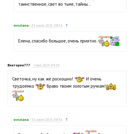
таинственное, свет во тьме, тайны…
↑
svezlana
31 июля 2025, 08:54
Елена, спасибо большое, очень приятно.
Виктория777
7 мая 2025, 04:29
Светочка, ну как же роскошно!
И очень
трудоёмко
браво твоим золотым ручкам!
↑
svezlana
31 июля 2025, 08:56