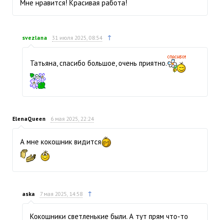
Мне нравится! Красивая работа!
↑
svezlana
31 июля 2025, 08:54
Татьяна, спасибо большое, очень приятно.
ElenaQueen
6 мая 2025, 22:24
А мне кокошник видится
↑
aska
7 мая 2025, 14:58
Кокошники светленькие были. А тут прям что-то