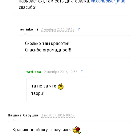
называется), там есть диктовалка.
vk.com/biser_mag
спасибо!
↑
aurinko_iri
2 ноября 2016, 08:35
Сколько там красоты!
Спасибо огромадное!!!
↑
tati-ana
2 ноября 2016, 10:36
та не за что
твори!
Пашина_бабушка
2 ноября 2016, 00:52
Красивенный жгут получился!