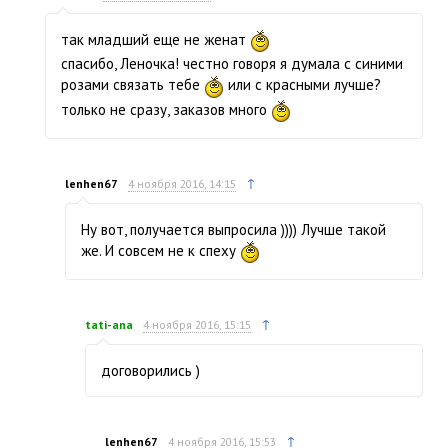
так младший еще не женат
спасибо, Леночка! честно говоря я думала с синими
розами связать тебе
или с красными лучше?
только не сразу, заказов много
↑
lenhen67
4 ноября 2016, 14:15
Ну вот, получается выпросила )))) Лучше такой
же. И совсем не к спеху
↑
tati-ana
4 ноября 2016, 15:15
договорились )
↑
lenhen67
4 ноября 2016, 15:53