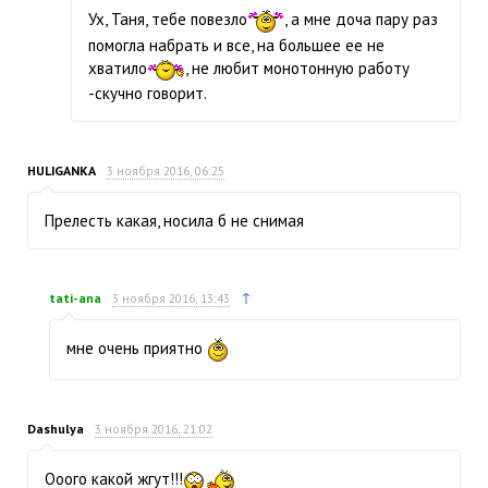
Ух, Таня, тебе повезло
, а мне доча пару раз
помогла набрать и все, на большее ее не
хватило
, не любит монотонную работу
-скучно говорит.
HULIGANKA
3 ноября 2016, 06:25
Прелесть какая, носила б не снимая
↑
tati-ana
3 ноября 2016, 13:43
мне очень приятно
Dashulya
3 ноября 2016, 21:02
Ооого какой жгут!!!