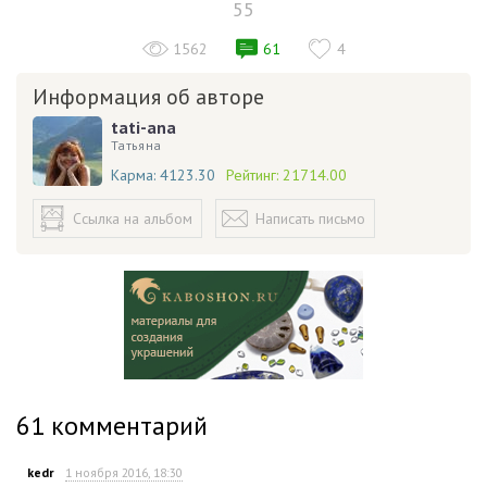
55
1562
61
4
Информация об авторе
tati-ana
Татьяна
Карма:
4123.30
Рейтинг:
21714.00
Ссылка на альбом
Написать письмо
61
комментарий
kedr
1 ноября 2016, 18:30