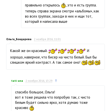
правильно открылось
, это и есть группа.
теперь справа экрана смотри «альбомы», как
во всех группах, заходи в них и ищи тот,
который я написала выше
Ольга_Бондарева
2 ноября 2016, 11:01
Какой же он красивый.
И
хорошо, наверное, что бисер на чисто белый. Был бы
слишком яркий контраст. А так самое оно!
↑
tati-ana
2 ноября 2016, 13:29
спасибо большое, Ольга!
вот я тоже решила что попробую так, с чисто
белым будет сильно ярко, хотя думаю тоже
красиво