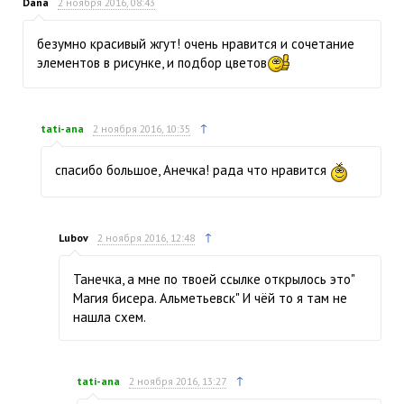
Dana
2 ноября 2016, 08:43
безумно красивый жгут! очень нравится и сочетание
элементов в рисунке, и подбор цветов
↑
tati-ana
2 ноября 2016, 10:35
спасибо большое, Анечка! рада что нравится
↑
Lubov
2 ноября 2016, 12:48
Танечка, а мне по твоей ссылке открылось это"
Магия бисера. Альметьевск" И чёй то я там не
нашла схем.
↑
tati-ana
2 ноября 2016, 13:27