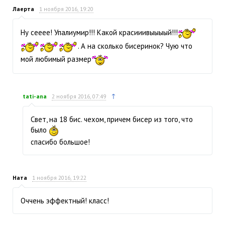
Лаерта
1 ноября 2016, 19:20
Ну сееее! Упалиумир!!! Какой красииивыыыый!!!
. А на сколько бисеринок? Чую что
мой любимый размер
↑
tati-ana
2 ноября 2016, 07:49
Свет, на 18 бис. чехом, причем бисер из того, что
было
спасибо большое!
Ната
1 ноября 2016, 19:22
Оччень эффектный! класс!