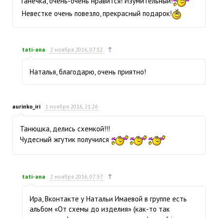
Танечка, очень-очень нравится! Изумительный!
Невестке очень повезло, прекрасный подарок!
↑
tati-ana
2 ноября 2016, 07:52
Наталья, благодарю, очень приятно!
aurinko_iri
1 ноября 2016, 21:26
Танюшка, делись схемкой!!!
Чудесный жгутик получился
↑
tati-ana
2 ноября 2016, 07:57
Ира, Вконтакте у Натальи Имаевой в группе есть
альбом «От схемы до изделия» (как-то так