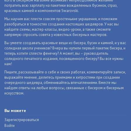
кого в бисерном магазине возникает непреодолимое желание
потратить всю зарплату на пакетики вожделенных бусинок, страз,
красивых камней и компонентов Swarovski.
Мы научим вас плести совсем простенькие украшения, и поможем
разобраться в тонкостях создания настоящих шедевров. У нас вы
найдете схемы, мастер-классы, видео-уроки, а также сможете
напрямую спросить совета у известных бисерных мастеров.
Вы умеете создавать красивые вещи из бисера, бусин и камней, и у вас
солидная школа учеников? Вчера вы купили первый пакетик бисера, и
теперь хотите сплести фенечку? А может, вы – руководитель
солидного печатного издания, посвященного бисеру? Вы все нужны
нам!
Пишите, рассказывайте о себе и своих работах, комментируйте записи,
выражайте мнение, делитесь приемами и хитростями при создании
очередного шедевра, обменивайтесь впечатлениями. Вместе мы
найдем ответы на любые вопросы, связанные с бисером и бисерным
искусством.
Вы можете
Зарегистрироваться
Войти