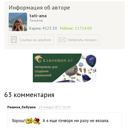
Информация об авторе
tati-ana
Татьяна
Карма:
4123.30
Рейтинг:
21714.00
Ссылка на альбом
Написать письмо
63
комментария
Пашина_бабушка
29 января 2017, 16:50
Хорош!
А я еще пэчворк ни разу не вязала.