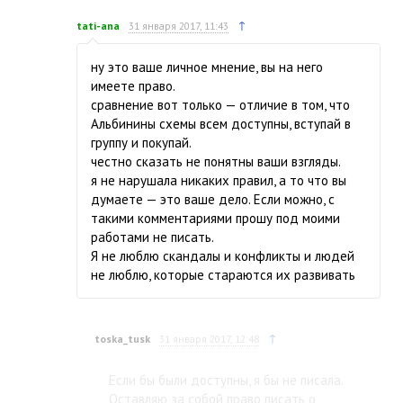
↑
tati-ana
31 января 2017, 11:43
ну это ваше личное мнение, вы на него
имеете право.
сравнение вот только — отличие в том, что
Альбинины схемы всем доступны, вступай в
группу и покупай.
честно сказать не понятны ваши взгляды.
я не нарушала никаких правил, а то что вы
думаете — это ваше дело. Если можно, с
такими комментариями прошу под моими
работами не писать.
Я не люблю скандалы и конфликты и людей
не люблю, которые стараются их развивать
↑
toska_tusk
31 января 2017, 12:48
Если бы были доступны, я бы не писала.
Оставляю за собой право писать о