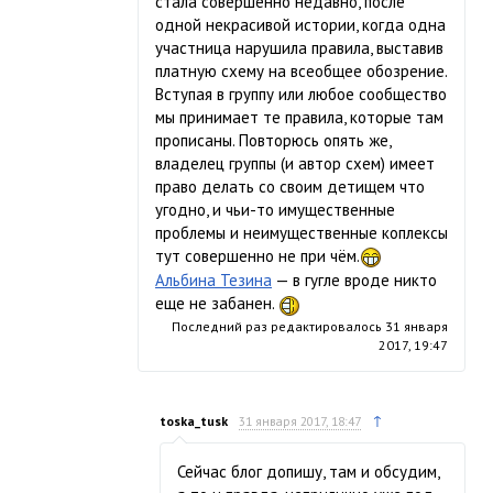
стала совершенно недавно, после
одной некрасивой истории, когда одна
участница нарушила правила, выставив
платную схему на всеобщее обозрение.
Вступая в группу или любое сообщество
мы принимает те правила, которые там
прописаны. Повторюсь опять же,
владелец группы (и автор схем) имеет
право делать со своим детищем что
угодно, и чьи-то имущественные
проблемы и неимущественные коплексы
тут совершенно не при чём.
Альбина Тезина
— в гугле вроде никто
еще не забанен.
Последний раз редактировалось
31 января
2017, 19:47
↑
toska_tusk
31 января 2017, 18:47
Сейчас блог допишу, там и обсудим,