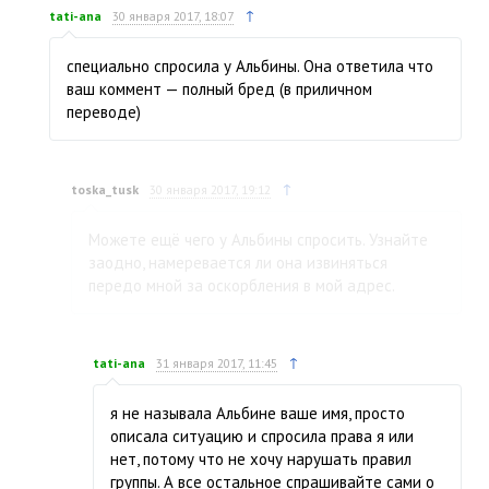
↑
tati-ana
30 января 2017, 18:07
специально спросила у Альбины. Она ответила что
ваш коммент — полный бред (в приличном
переводе)
↑
toska_tusk
30 января 2017, 19:12
Можете ещё чего у Альбины спросить. Узнайте
заодно, намеревается ли она извиняться
передо мной за оскорбления в мой адрес.
↑
tati-ana
31 января 2017, 11:45
я не называла Альбине ваше имя, просто
описала ситуацию и спросила права я или
нет, потому что не хочу нарушать правил
группы. А все остальное спрашивайте сами о