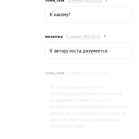
↑
toska_tusk
31 января 2017, 15:21
К какому?
↑
mironirina
31 января 2017, 15:22
К автору поста, разумеется.
↑
toska_tusk
31 января 2017, 15:25
А… Я не цеплялась. Просто
высказала своё мнение и отвечала
на реплики. Извините, если это
выглядит, как «прицепилась». Против
автора поста я абсолютно ничего не
имею. Я имею против упоминаний
нехороших имен.