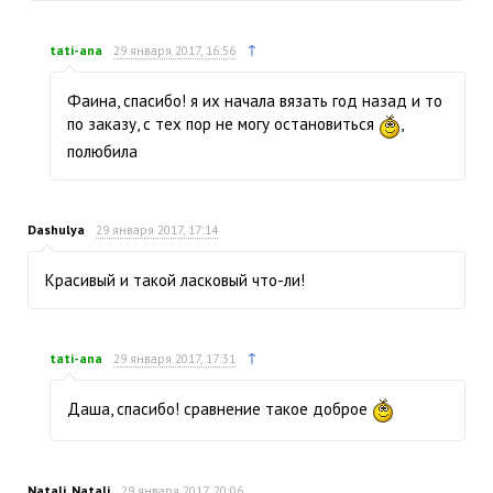
↑
tati-ana
29 января 2017, 16:56
Фаина, спасибо! я их начала вязать год назад и то
по заказу, с тех пор не могу остановиться
,
полюбила
Dashulya
29 января 2017, 17:14
Красивый и такой ласковый что-ли!
↑
tati-ana
29 января 2017, 17:31
Даша, спасибо! сравнение такое доброе
Natali_Natali
29 января 2017, 20:06