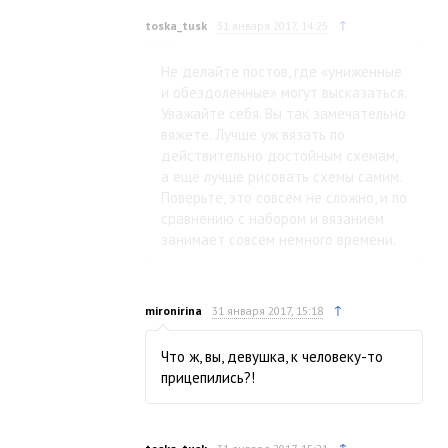
↑
toska_tusk
31 января 2017, 14:25
Не делайте постов, где «униженные
и обездоленные» могут высказаться.
Уважайте себя. Вы так замечательно
вяжете. Лучше уж вязать по
действительно достойным схемам,
а ещё лучше рисовать схемы самим.
Поверьте, это совсем не сложно, и по
сравнению с набором и вязанием
занимает совсем немного времени.
↑
mironirina
31 января 2017, 15:18
Что ж, вы, девушка, к человеку-то
прицепились?!