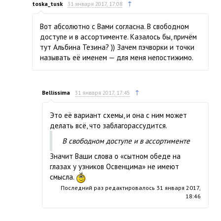
↑
toska_tusk
31 января 2017, 17:08
Вот абсолютно с Вами согласна. В свободном
доступе и в ассортименте. Казалось бы, причём
тут Альбина Тезина? )) Зачем пэчворки и точки
называть её именем — для меня непостижимо.
↑
Bellissima
31 января 2017, 17:45
Это её вариант схемы, и она с ним может
делать всё, что заблагорассудится.
В свободном доступе и в ассортименте
Значит Ваши слова о «сытном обеде на
глазах у узников Освенцима» не имеют
смысла.
Последний раз редактировалось
31 января 2017,
18:46