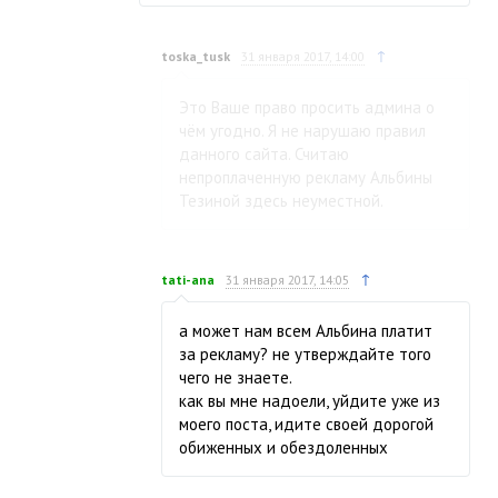
↑
toska_tusk
31 января 2017, 14:00
Это Ваше право просить админа о
чём угодно. Я не нарушаю правил
данного сайта. Считаю
непроплаченную рекламу Альбины
Тезиной здесь неуместной.
↑
tati-ana
31 января 2017, 14:05
а может нам всем Альбина платит
за рекламу? не утверждайте того
чего не знаете.
как вы мне надоели, уйдите уже из
моего поста, идите своей дорогой
обиженных и обездоленных