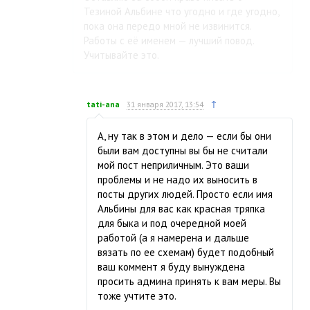
Тезиной Альбине что угодно и где угодно,
пока она передо мной не извинится.
Работы с её именем — лучший повод.
Учитывайте это.
↑
tati-ana
31 января 2017, 13:54
А, ну так в этом и дело — если бы они
были вам доступны вы бы не считали
мой пост неприличным. Это ваши
проблемы и не надо их выносить в
посты других людей. Просто если имя
Альбины для вас как красная тряпка
для быка и под очередной моей
работой (а я намерена и дальше
вязать по ее схемам) будет подобный
ваш коммент я буду вынуждена
просить админа принять к вам меры. Вы
тоже учтите это.