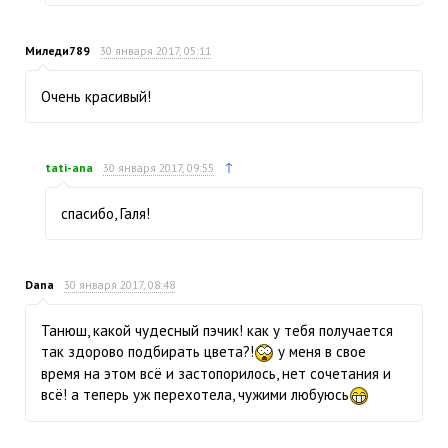
Миледи789
30 января 2017, 05:11
Очень красивый!
↑
tati-ana
30 января 2017, 09:55
спасибо, Галя!
Dana
30 января 2017, 08:48
Танюш, какой чудесный пэчик! как у тебя получается
так здорово подбирать цвета?!
у меня в свое
время на этом всё и застопорилось, нет сочетания и
всё! а теперь уж перехотела, чужими любуюсь