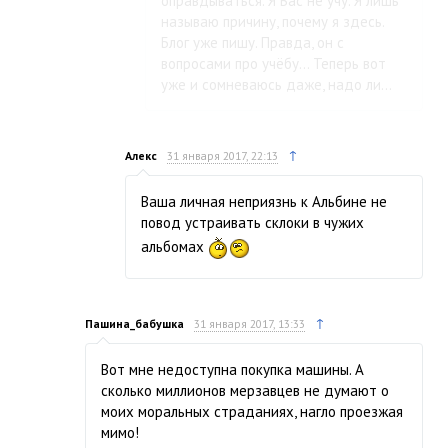
оправдываться. Я Вас не учу. Я лишь
называю причину, почему я здесь.
Блог уже пишу. Правда, он с
вопросами про учёбу… Теперь вот
уже и сомневаюсь даже, надо ли…
↑
Алекс
31 января 2017, 22:13
Ваша личная неприязнь к Альбине не
повод устраивать склоки в чужих
альбомах
↑
Пашина_бабушка
31 января 2017, 13:33
Вот мне недоступна покупка машины. А
сколько миллионов мерзавцев не думают о
моих моральных страданиях, нагло проезжая
мимо!