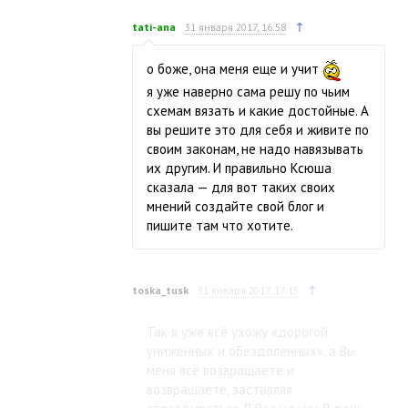
↑
tati-ana
31 января 2017, 16:58
о боже, она меня еще и учит
я уже наверно сама решу по чьим
схемам вязать и какие достойные. А
вы решите это для себя и живите по
своим законам, не надо навязывать
их другим. И правильно Ксюша
сказала — для вот таких своих
мнений создайте свой блог и
пишите там что хотите.
↑
toska_tusk
31 января 2017, 17:15
Так я уже всё ухожу «дорогой
униженных и обездоленных», а Вы
меня всё возвращаете и
возвращаете, заставляя