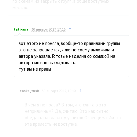
по схемам из закрытых групп, в общедоступных
местах.
↑
tati-ana
30 января 2017, 17:16
вот этого не поняла, вообще-то правилами группы
это не запрещается, я же не схему выложила и
автора указала. Готовые изделия со ссылкой на
автора можно выкладывать.
тут вы не правы
↑
toska_tusk
30 января 2017, 19:10
В чём я не права? В том, что считаю это
неприличным? Да, считаю. Это как сытно
обедать на глазах у узников Освенцима. Им-то
эта прелесть недоступна.