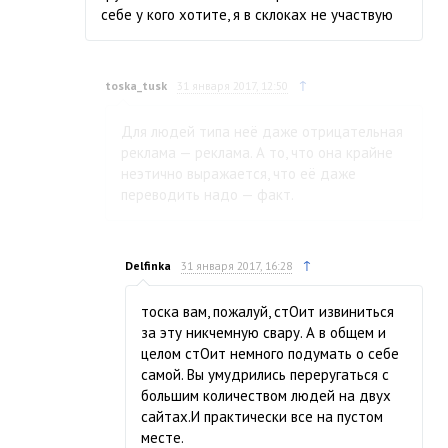
себе у кого хотите, я в склоках не участвую
↑
toska_tusk
31 января 2017, 12:50
Для людей типа неё даже отрицательная
реклама — реклама. А то, что она крайне
неэтично выражается, что её даже
переводить надо — факт.
↑
Delfinka
31 января 2017, 16:28
тоска вам, пожалуй, стОит извиниться
за эту никчемную свару. А в общем и
целом стОит немного подумать о себе
самой. Вы умудрились переругаться с
большим количеством людей на двух
сайтах.И практически все на пустом
месте.