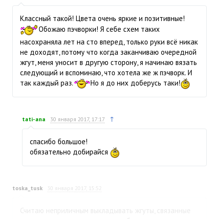
Классный такой! Цвета очень яркие и позитивные!
Обожаю пэчворки! Я себе схем таких
насохраняла лет на сто вперед, только руки всё никак
не доходят, потому что когда заканчиваю очередной
жгут, меня уносит в другую сторону, я начинаю вязать
следующий и вспоминаю, что хотела же ж пэчворк. И
так каждый раз.
Но я до них доберусь таки!
↑
tati-ana
30 января 2017, 17:17
спасибо большое!
обязательно добирайся
toska_tusk
30 января 2017, 15:52
Считаю неприличным выкладывать жгуты, связанные