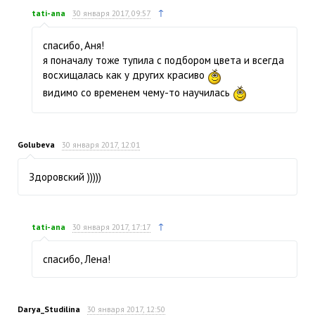
↑
tati-ana
30 января 2017, 09:57
спасибо, Аня!
я поначалу тоже тупила с подбором цвета и всегда
восхищалась как у других красиво
видимо со временем чему-то научилась
Golubeva
30 января 2017, 12:01
Здоровский )))))
↑
tati-ana
30 января 2017, 17:17
спасибо, Лена!
Darya_Studilina
30 января 2017, 12:50