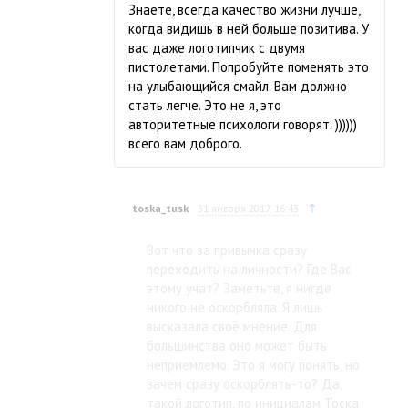
Знаете, всегда качество жизни лучше,
когда видишь в ней больше позитива. У
вас даже логотипчик с двумя
пистолетами. Попробуйте поменять это
на улыбающийся смайл. Вам должно
стать легче. Это не я, это
авторитетные психологи говорят. ))))))
всего вам доброго.
↑
toska_tusk
31 января 2017, 16:43
Вот что за привычка сразу
переходить на личности? Где Вас
этому учат? Заметьте, я нигде
никого не оскорбляла. Я лишь
высказала своё мнение. Для
большинства оно может быть
неприемлемо. Это я могу понять, но
зачем сразу оскорблять-то? Да,
такой логотип, по инициалам Тоска