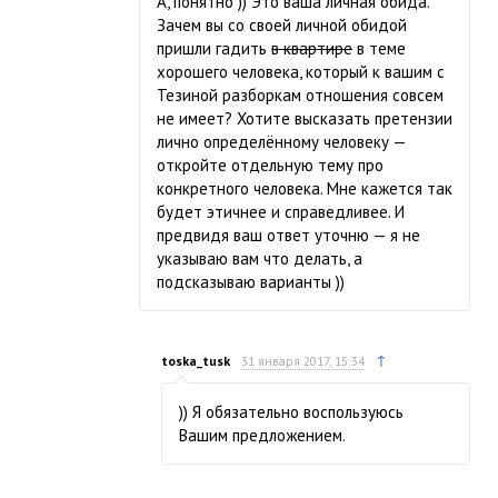
А, понятно )) Это ваша личная обида.
Зачем вы со своей личной обидой
пришли гадить
в квартире
в теме
хорошего человека, который к вашим с
Тезиной разборкам отношения совсем
не имеет? Хотите высказать претензии
лично определённому человеку —
откройте отдельную тему про
конкретного человека. Мне кажется так
будет этичнее и справедливее. И
предвидя ваш ответ уточню — я не
указываю вам что делать, а
подсказываю варианты ))
↑
toska_tusk
31 января 2017, 15:34
)) Я обязательно воспользуюсь
Вашим предложением.