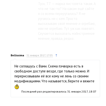
Туск. ТТ — марка пистолета такая. А
что не так-то? На каком ещё сайте
я со всеми переругалась? Я не
ругаюсь ни с кем. Просто
высказываю своё мнение и огребаю,
или не огребаю. Тут уж как повезёт.
Случается высказать мэйнстримное
мнение, правда, редко.
↑
Bellissima
31 января 2017, 17:05
Не соглашусь с Вами. Схема пэчворка есть в
свободном доступе везде, где только можно. И
перерисовывали её все кому не лень со своими
модификациями. Что называется, берите и вяжите
Последний раз редактировалось
31 января 2017, 18:07