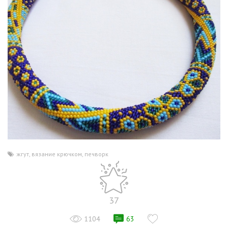
жгут
,
вязание крючком
,
печворк
37
1104
63