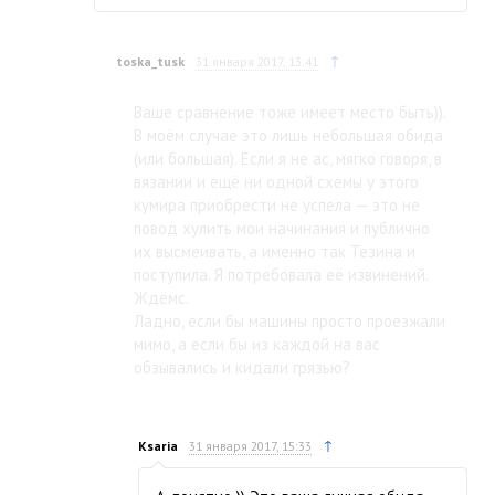
↑
toska_tusk
31 января 2017, 13:41
Ваше сравнение тоже имеет место быть)).
В моём случае это лишь небольшая обида
(или большая). Если я не ас, мягко говоря, в
вязании и ещё ни одной схемы у этого
кумира приобрести не успела — это не
повод хулить мои начинания и публично
их высмеивать, а именно так Тезина и
поступила. Я потребовала её извинений.
Ждёмс.
Ладно, если бы машины просто проезжали
мимо, а если бы из каждой на вас
обзывались и кидали грязью?
↑
Ksaria
31 января 2017, 15:33