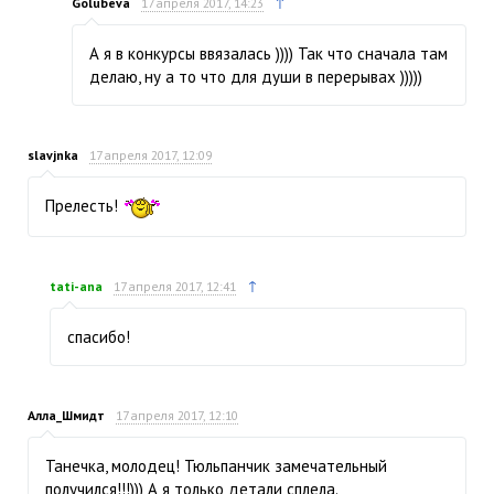
↑
Golubeva
17 апреля 2017, 14:23
А я в конкурсы ввязалась )))) Так что сначала там
делаю, ну а то что для души в перерывах )))))
slavjnka
17 апреля 2017, 12:09
Прелесть!
↑
tati-ana
17 апреля 2017, 12:41
спасибо!
Алла_Шмидт
17 апреля 2017, 12:10
Танечка, молодец! Тюльпанчик замечательный
получился!!!))) А я только детали сплела.