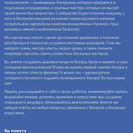
пользователи – начинающие бисерщики, которые нуждаются в
подсказках и поддержке, и опытные мастера, которые не мыслят
своей жизни без творчества. Сообщество будет полезно каждому, у
кого в бисерном магазине возникает непреодолимое желание
потратить всю зарплату на пакетики вожделенных бусинок, страз,
красивых камней и компонентов Swarovski.
Мы научим вас плести совсем простенькие украшения, и поможем
разобраться в тонкостях создания настоящих шедевров. У нас вы
найдете схемы, мастер-классы, видео-уроки, а также сможете
напрямую спросить совета у известных бисерных мастеров.
Вы умеете создавать красивые вещи из бисера, бусин и камней, и у вас
солидная школа учеников? Вчера вы купили первый пакетик бисера, и
теперь хотите сплести фенечку? А может, вы – руководитель
солидного печатного издания, посвященного бисеру? Вы все нужны
нам!
Пишите, рассказывайте о себе и своих работах, комментируйте записи,
выражайте мнение, делитесь приемами и хитростями при создании
очередного шедевра, обменивайтесь впечатлениями. Вместе мы
найдем ответы на любые вопросы, связанные с бисером и бисерным
искусством.
Вы можете