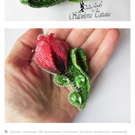
брошь
,
тюльпан
,
МК академия
,
плетение
,
ручное ткачество
,
вышивка