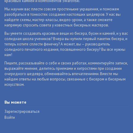
красивых камней и компонентов Swarovski.
Мы научим вас плести совсем простенькие украшения, и поможем
разобраться в тонкостях создания настоящих шедевров. У нас вы
найдете схемы, мастер-классы, видео-уроки, а также сможете
напрямую спросить совета у известных бисерных мастеров.
Вы умеете создавать красивые вещи из бисера, бусин и камней, и у вас
солидная школа учеников? Вчера вы купили первый пакетик бисера, и
теперь хотите сплести фенечку? А может, вы – руководитель
солидного печатного издания, посвященного бисеру? Вы все нужны
нам!
Пишите, рассказывайте о себе и своих работах, комментируйте записи,
выражайте мнение, делитесь приемами и хитростями при создании
очередного шедевра, обменивайтесь впечатлениями. Вместе мы
найдем ответы на любые вопросы, связанные с бисером и бисерным
искусством.
Вы можете
Зарегистрироваться
Войти