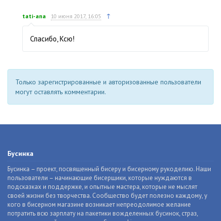
↑
tati-ana
10 июня 2017, 16:05
Спасибо, Ксю!
Только зарегистрированные и авторизованные пользователи
могут оставлять комментарии.
Бусинка
Бусинка – проект, посвященный бисеру и бисерному рукоделию. Наши
пользователи – начинающие бисерщики, которые нуждаются в
подсказках и поддержке, и опытные мастера, которые не мыслят
своей жизни без творчества. Сообщество будет полезно каждому, у
кого в бисерном магазине возникает непреодолимое желание
потратить всю зарплату на пакетики вожделенных бусинок, страз,