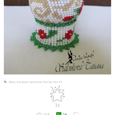
яйцо
,
вязание крючком
,
бисер чех 10
31
764
24